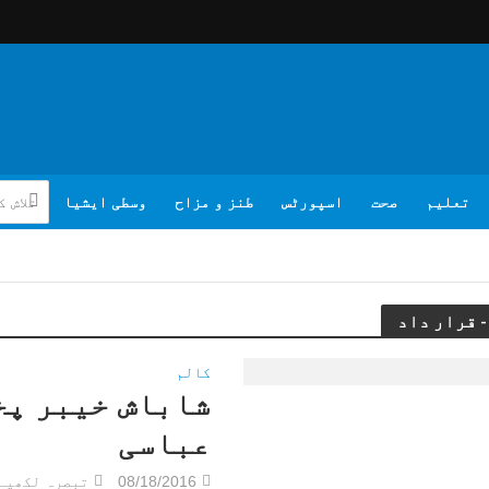
تعلیم
صحت
اسپورٹس
طنز و مزاح
وسطی ایشیا
کالم
شاباش خیبر پخ
عباسی
08/18/2016
تبصرہ لکھیے