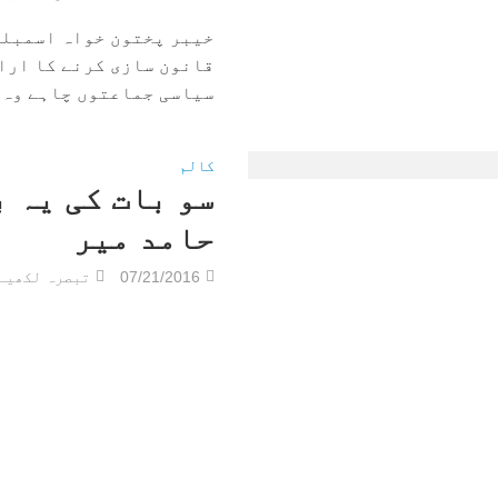
خیبر پختون خواہ اسمبلی 
قانون سازی کرنے کا اراد
سیاسی جماعتوں چاہے وہ ت
کالم
سو بات کی یہ 
حامد میر
07/21/2016
تبصرہ لکھیے