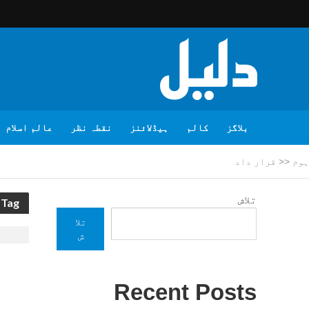
بلاگز
کالم
ہیڈلائنز
نقطہ نظر
عالم اسلام
ہوم
<<
قرار داد
تلاش
Tag - قرار داد
تلا
ش
Recent Posts