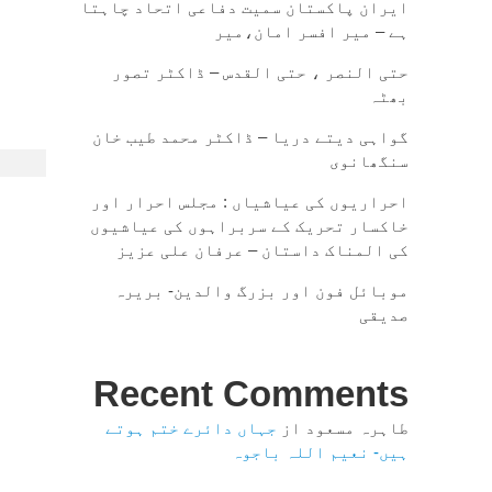
ایران پاکستان سمیت دفاعی اتحاد چاہتا
ہے – میر افسر امان،میر
حتی النصر ، حتی القدس – ڈاکٹر تصور
بھٹہ
گواہی دیتے دریا – ڈاکٹر محمد طیب خان
سنگھانوی
احراریوں کی عیاشیاں : مجلس احرار اور
خاکسار تحریک کے سربراہوں کی عیاشیوں
کی المناک داستان – عرفان علی عزیز
موبائل فون اور بزرگ والدین- بریرہ
صدیقی
Recent Comments
طاہرہ مسعود
از
جہاں دائرے ختم ہوتے
ہیں- نعیم اللہ باجوہ