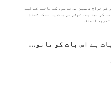
کو خراج تحسین جس نے سود کے خاتمہ کے لیے
ہ کر لیا ہے۔ خوشی کی بات یہ ہے کہ تمام
حریک انصاف...
بات ہے اس بات کو مانو…