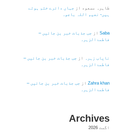
طاہرہ مسعود
از
جہاں دائرے ختم ہوتے
ہیں- نعیم اللہ باجوہ
Saba
از
جب جذبات خبر بن جائیں –
فاطمۃالزہرہ
نایاب زہرہ
از
جب جذبات خبر بن جائیں –
فاطمۃالزہرہ
Zahra khan
از
جب جذبات خبر بن جائیں –
فاطمۃالزہرہ
Archives
اگست 2026