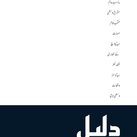
مذاہب عالم
مشرق وسطی
منتخب کالم
مہمات
میڈیا واچ
نئے لکھاری
نقطہ نظر
ہیڈلائنز
واقعات
وسطی ایشیا