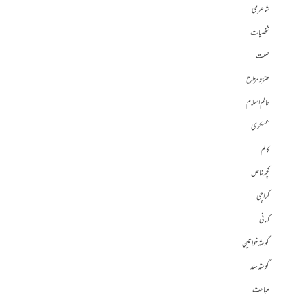
شاعری
شخصیات
صحت
طنز و مزاح
عالم اسلام
عسکری
کالم
کچھ خاص
کراچی
کہانی
گوشہ خواتین
گوشہ ہند
مباحث