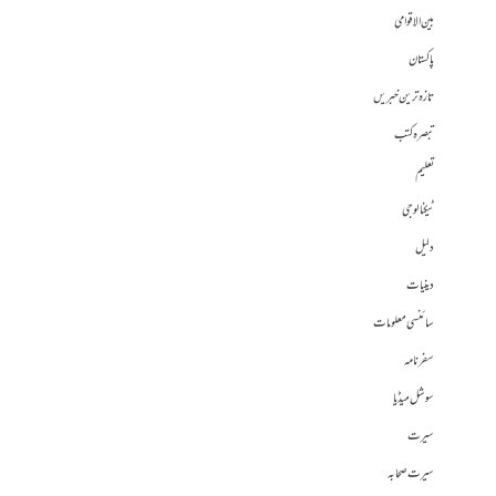
بین الاقوامی
پاکستان
تازہ ترین خبریں
تبصرہ کتب
تعلیم
ٹیکنالوجی
دلیل
دینیات
سائنسی معلومات
سفرنامہ
سوشل میڈیا
سیرت
سیرت صحابہ