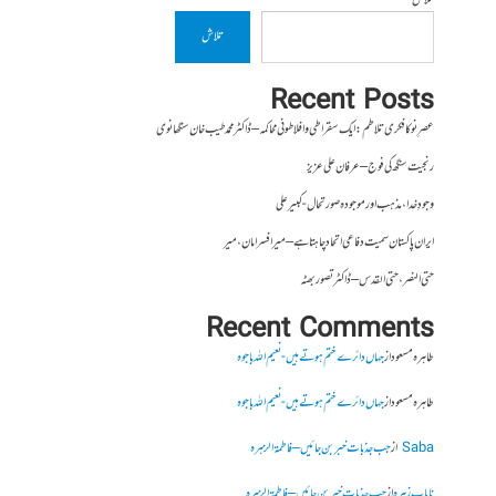
تلاش
تلاش
Recent Posts
عصرِ نو کا فکری تلاطم: ایک سقراطی و افلاطونی محاکمہ – ڈاکٹر محمد طیب خان سنگھانوی
رنجیت سنگھ کی فوج – عرفان علی عزیز
وجودِ خدا، مذہب اور موجودہ صورتحال- کبیر علی
ایران پاکستان سمیت دفاعی اتحاد چاہتا ہے – میر افسر امان،میر
حتی النصر ، حتی القدس – ڈاکٹر تصور بھٹہ
Recent Comments
طاہرہ مسعود
از
جہاں دائرے ختم ہوتے ہیں- نعیم اللہ باجوہ
طاہرہ مسعود
از
جہاں دائرے ختم ہوتے ہیں- نعیم اللہ باجوہ
Saba
از
جب جذبات خبر بن جائیں – فاطمۃالزہرہ
نایاب زہرہ
از
جب جذبات خبر بن جائیں – فاطمۃالزہرہ