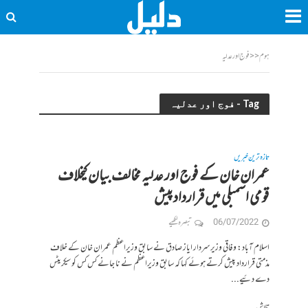
ہوم
<<
فوج اور عدلیہ
Tag - فوج اور عدلیہ
تازہ ترین خبریں
عمران خان کے فوج اور عدلیہ مخالف بیان کیخلاف
قومی اسمبلی میں قرارداد پیش
06/07/2022
تبصرہ لکھیے
اسلام آباد: وفاقی وزیر سردار ایاز صادق نے سابق وزیراعظم عمران خان کے خلاف
مذمتی قرارداد پیش کرتے ہوئے کہا کہ سابق وزیراعظم نے نا جانے کس کس کو سیکریٹس
دے دئیے...