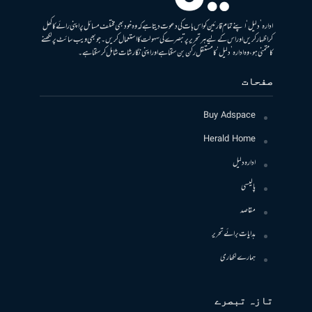
ادارہ ’دلیل‘ اپنے تمام قارئین کو اس بات کی دعوت دیتا ہے کہ وہ خود بھی مختلف مسائل پر اپنی رائے کا کھل
کر اظہار کریں اور اس کے لیے ہر تحریر پر تبصرے کی سہولت کا استعمال کریں۔ جو بھی ویب سائٹ پر لکھنے
کا متمنی ہو، وہ ادارہ ’دلیل‘ کا مستقل رکن بن سکتا ہے اور اپنی نگارشات شامل کرسکتا ہے۔
صفحات
Buy Adspace
Herald Home
ادارہ دلیل
پالیسی
مقاصد
ہدایات برائے تحریر
ہمارے لکھاری
تازہ تبصرے