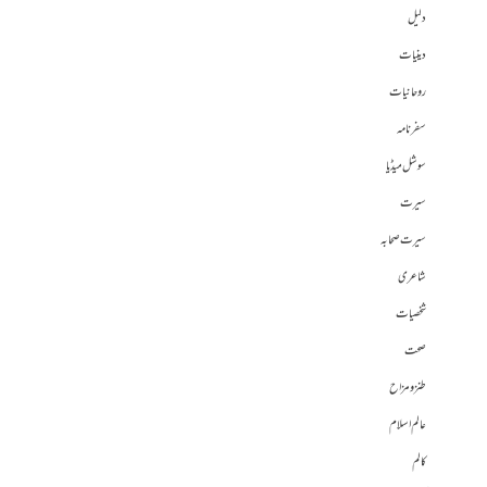
دلیل
دینیات
روحانیات
سفرنامہ
سوشل میڈیا
سیرت
سیرت صحابہ
شاعری
شخصیات
صحت
طنز و مزاح
عالم اسلام
کالم