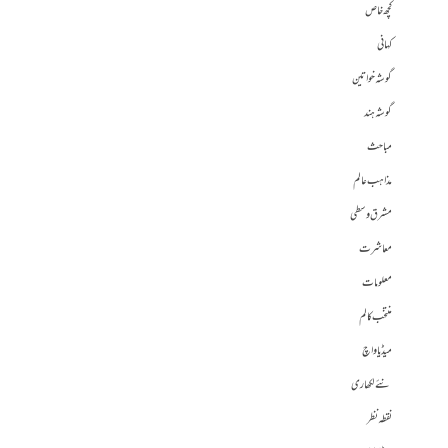
کچھ خاص
کہانی
گوشہ خواتین
گوشہ ہند
مباحث
مذاہب عالم
مشرق وسطی
معاشرت
معلومات
منتخب کالم
میڈیا واچ
نئے لکھاری
نقطہ نظر