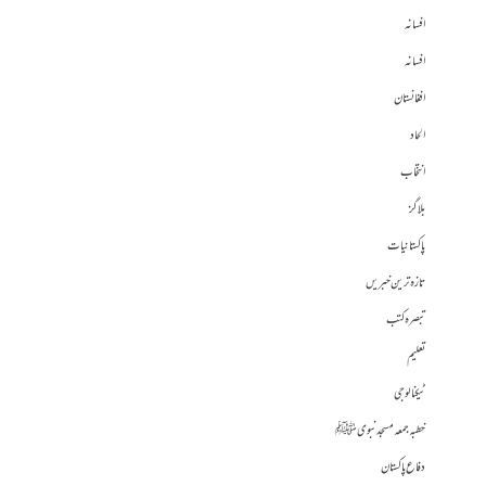
افسانہ
افسانہ
افغانستان
الحاد
انتخاب
بلاگز
پاکستانیات
تازہ ترین خبریں
تبصرہ کتب
تعلیم
ٹیکنالوجی
خطبہ جمعہ مسجد نبوی ﷺ
دفاع پاکستان