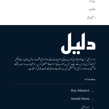
ہیڈلائنز
واقعات
وسطی ایشیا
ادارہ ’دلیل‘ اپنے تمام قارئین کو اس بات کی دعوت دیتا ہے کہ وہ خود بھی مختلف مسائل پر اپنی رائے کا کھل
کر اظہار کریں اور اس کے لیے ہر تحریر پر تبصرے کی سہولت کا استعمال کریں۔ جو بھی ویب سائٹ پر لکھنے
کا متمنی ہو، وہ ادارہ ’دلیل‘ کا مستقل رکن بن سکتا ہے اور اپنی نگارشات شامل کرسکتا ہے۔
صفحات
Buy Adspace
Herald Home
ادارہ دلیل