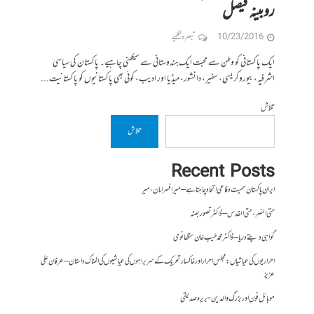
روبینہ فیصل
10/23/2016
تبصرہ لکھیے
ایک پاکستانی کو وطن سے محبت ایک ہندوستانی سے سیکھنی چاہیے۔ پاکستان کی سیاسی
اشرفیہ، بیوروکریسی، سفیر، دانشور، میڈیا اور ادیب، کوئی بھی پاکستانیوں کو پاکستانیت...
تلاش
تلاش
Recent Posts
ایران پاکستان سمیت دفاعی اتحاد چاہتا ہے – میر افسر امان،میر
حتی النصر ، حتی القدس – ڈاکٹر تصور بھٹہ
گواہی دیتے دریا – ڈاکٹر محمد طیب خان سنگھانوی
احراریوں کی عیاشیاں : مجلس احرار اور خاکسار تحریک کے سربراہوں کی عیاشیوں کی المناک داستان – عرفان علی
عزیز
موبائل فون اور بزرگ والدین- بریرہ صدیقی