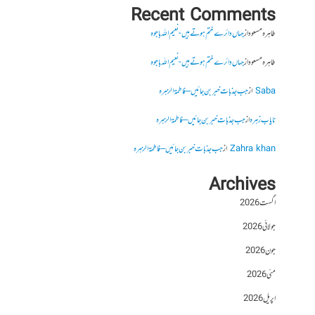
Recent Comments
طاہرہ مسعود
از
جہاں دائرے ختم ہوتے ہیں- نعیم اللہ باجوہ
طاہرہ مسعود
از
جہاں دائرے ختم ہوتے ہیں- نعیم اللہ باجوہ
Saba
از
جب جذبات خبر بن جائیں – فاطمۃالزہرہ
نایاب زہرہ
از
جب جذبات خبر بن جائیں – فاطمۃالزہرہ
Zahra khan
از
جب جذبات خبر بن جائیں – فاطمۃالزہرہ
Archives
اگست 2026
جولائی 2026
جون 2026
مئی 2026
اپریل 2026