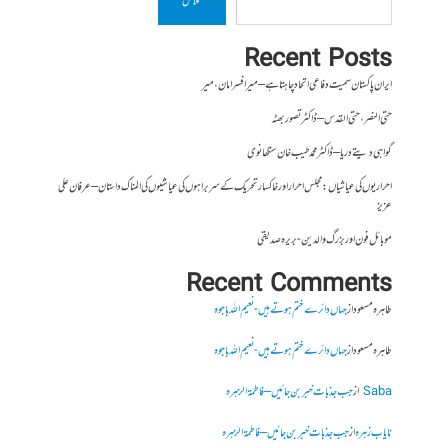
تلاش
Recent Posts
ایران پاکستان سمیت دفاعی اتحاد چاہتا ہے – میر افسر امان،میر
حتی النصر ، حتی القدس – ڈاکٹر تصور بھٹہ
گواہی دیتے دریا – ڈاکٹر محمد طیب خان سنگھانوی
احراریوں کی عیاشیاں : مجلس احرار اور خاکسار تحریک کے سربراہوں کی عیاشیوں کی المناک داستان – عرفان علی
عزیز
موبائل فون اور بزرگ والدین- بریرہ صدیقی
Recent Comments
طاہرہ مسعود
از
جہاں دائرے ختم ہوتے ہیں- نعیم اللہ باجوہ
طاہرہ مسعود
از
جہاں دائرے ختم ہوتے ہیں- نعیم اللہ باجوہ
Saba
از
جب جذبات خبر بن جائیں – فاطمۃالزہرہ
نایاب زہرہ
از
جب جذبات خبر بن جائیں – فاطمۃالزہرہ