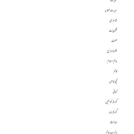
سیرت
سیرت صحابہ
شاعری
شخصیات
صحت
طنز و مزاح
عالم اسلام
کالم
کچھ خاص
کہانی
گوشہ خواتین
گوشہ ہند
مباحث
مذاہب عالم