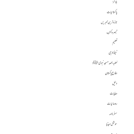
بلاگز
پاکستانیات
تازہ ترین خبریں
تبصرہ کتب
تعلیم
ٹیکنالوجی
خطبہ جمعہ مسجد نبوی ﷺ
دفاع پاکستان
دلیل
دینیات
روحانیات
سفرنامہ
سوشل میڈیا