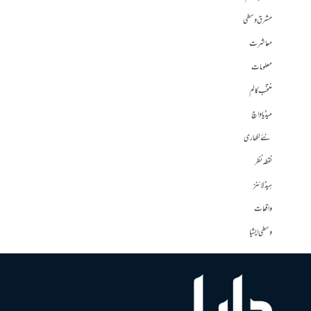
مشرق وسطی
معاشرت
معلومات
منتخب کالم
میڈیا واچ
نئے لکھاری
نقطہ نظر
ہیڈلائنز
واقعات
وسطی ایشیا