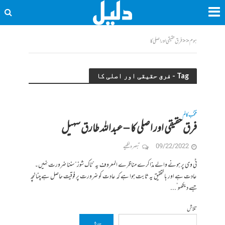
ہوم
<<
فرق حقیقی اور اصلی کا
Tag - فرق حقیقی اور اصلی کا
منتخب کالم
فرق حقیقی اور اصلی کا – عبداللہ طارق سہیل
09/22/2022
تبصرہ لکھیے
ٹی وی پر ہونے والے مذاکرے مناظرے المعروف یہ ”ٹاک شوز“ سننا ضرورت نہیں۔
عادت ہے اور بالتحقیق یہ ثابت ہوا ہے کہ عادت کو ضرورت پر فوقیت حاصل ہے چنانچہ
جسے دیکھو‘...
تلاش