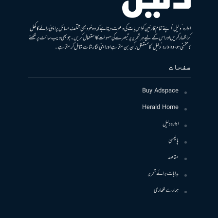
ادارہ ’دلیل‘ اپنے تمام قارئین کو اس بات کی دعوت دیتا ہے کہ وہ خود بھی مختلف مسائل پر اپنی رائے کا کھل
کر اظہار کریں اور اس کے لیے ہر تحریر پر تبصرے کی سہولت کا استعمال کریں۔ جو بھی ویب سائٹ پر لکھنے
کا متمنی ہو، وہ ادارہ ’دلیل‘ کا مستقل رکن بن سکتا ہے اور اپنی نگارشات شامل کرسکتا ہے۔
صفحات
Buy Adspace
Herald Home
ادارہ دلیل
پالیسی
مقاصد
ہدایات برائے تحریر
ہمارے لکھاری