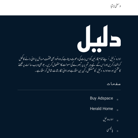
وسطی ایشیا
ادارہ ’دلیل‘ اپنے تمام قارئین کو اس بات کی دعوت دیتا ہے کہ وہ خود بھی مختلف مسائل پر اپنی رائے کا کھل
کر اظہار کریں اور اس کے لیے ہر تحریر پر تبصرے کی سہولت کا استعمال کریں۔ جو بھی ویب سائٹ پر لکھنے
کا متمنی ہو، وہ ادارہ ’دلیل‘ کا مستقل رکن بن سکتا ہے اور اپنی نگارشات شامل کرسکتا ہے۔
صفحات
Buy Adspace
Herald Home
ادارہ دلیل
پالیسی