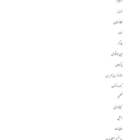
اسلام
افسانہ
افغانستان
الحاد
بلاگز
بین الاقوامی
پاکستان
تازہ ترین خبریں
تبصرہ کتب
تعلیم
ٹیکنالوجی
دلیل
دینیات
سائنسی معلومات