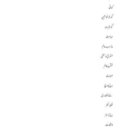
کہانی
گوشہ خواتین
گوشہ ہند
مباحث
مذاہب عالم
مشرق وسطی
منتخب کالم
مہمات
میڈیا واچ
نئے لکھاری
نقطہ نظر
ہیڈلائنز
واقعات