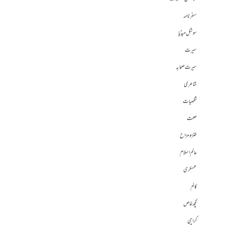
سفرنامہ
سوشل میڈیا
سیرت
سیرت صحابہ
شاعری
شخصیات
صحت
طنز و مزاح
عالم اسلام
عسکری
کالم
کچھ خاص
کراچی