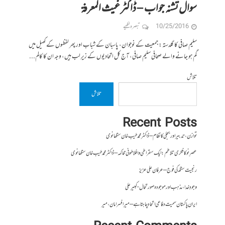
سوال تشنہ جواب – ڈاکٹر غیث المعرفۃ
10/25/2016
تبصرہ لکھیے
سلیم صافی کا گلدستہ: جمعیت کے نوجوان، پاسبان کے شباب اور پھر لفظوں کے کھیل میں
گم ہو جانے والے صحافی سلیم صافی، آج کل اتحادیوں کے زیرِ لب ہیں، وجہ ان کا کالم...
تلاش
تلاش
Recent Posts
توازن، تدبیر اور بجلی کا نظام – ڈاکٹر محمد طیب خان سنگھانوی
عصرِ نو کا فکری تلاطم: ایک سقراطی و افلاطونی محاکمہ – ڈاکٹر محمد طیب خان سنگھانوی
رنجیت سنگھ کی فوج – عرفان علی عزیز
وجودِ خدا، مذہب اور موجودہ صورتحال- کبیر علی
ایران پاکستان سمیت دفاعی اتحاد چاہتا ہے – میر افسر امان،میر