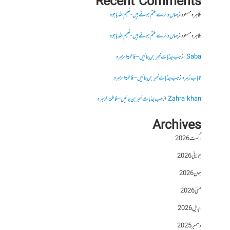
Recent Comments
طاہرہ مسعود
از
جہاں دائرے ختم ہوتے ہیں- نعیم اللہ باجوہ
طاہرہ مسعود
از
جہاں دائرے ختم ہوتے ہیں- نعیم اللہ باجوہ
Saba
از
جب جذبات خبر بن جائیں – فاطمۃالزہرہ
نایاب زہرہ
از
جب جذبات خبر بن جائیں – فاطمۃالزہرہ
Zahra khan
از
جب جذبات خبر بن جائیں – فاطمۃالزہرہ
Archives
اگست 2026
جولائی 2026
جون 2026
مئی 2026
اپریل 2026
دسمبر 2025