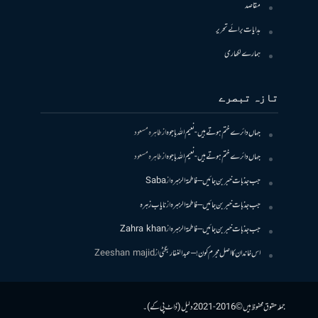
مقاصد
ہدایات برائے تحریر
ہمارے لکھاری
تازہ تبصرے
جہاں دائرے ختم ہوتے ہیں- نعیم اللہ باجوہ
از
طاہرہ مسعود
جہاں دائرے ختم ہوتے ہیں- نعیم اللہ باجوہ
از
طاہرہ مسعود
جب جذبات خبر بن جائیں – فاطمۃالزہرہ
از
Saba
جب جذبات خبر بن جائیں – فاطمۃالزہرہ
از
نایاب زہرہ
جب جذبات خبر بن جائیں – فاطمۃالزہرہ
از
Zahra khan
اس خاندان کا اصل مجرم کون! – عبدالغفار بگٹی
از
Zeeshan majid
جملہ حقوق محفوظ ہیں © 2016-2021 دلیل (ڈاٹ پی کے)۔