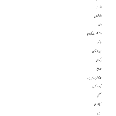
افسانہ
افغانستان
الحاد
انٹرٹینمنٹ کی دنیا
بلاگز
بین الاقوامی
پاکستان
تاریخ
تازہ ترین خبریں
تبصرہ کتب
تعلیم
ٹیکنالوجی
دلیل