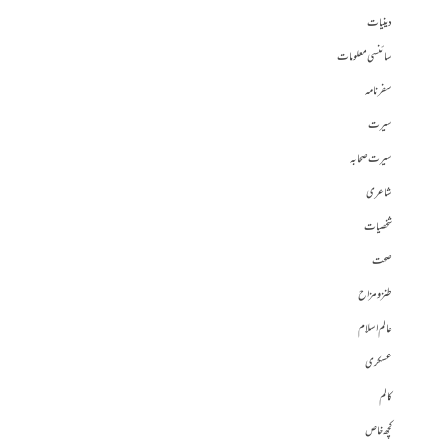
دینیات
سائنسی معلومات
سفرنامہ
سیرت
سیرت صحابہ
شاعری
شخصیات
صحت
طنز و مزاح
عالم اسلام
عسکری
کالم
کچھ خاص