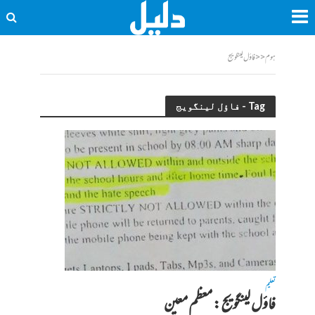
ہوم
<<
فاؤل لینگویج
Tag - فاؤل لینگویج
تعلیم
فاؤل لینگویج : معظم معین