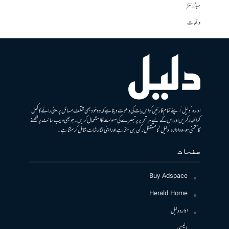
ہیڈلائنز
واقعات
ادارہ ’دلیل‘ اپنے تمام قارئین کو اس بات کی دعوت دیتا ہے کہ وہ خود بھی مختلف مسائل پر اپنی رائے کا کھل
کر اظہار کریں اور اس کے لیے ہر تحریر پر تبصرے کی سہولت کا استعمال کریں۔ جو بھی ویب سائٹ پر لکھنے
کا متمنی ہو، وہ ادارہ ’دلیل‘ کا مستقل رکن بن سکتا ہے اور اپنی نگارشات شامل کرسکتا ہے۔
صفحات
Buy Adspace
Herald Home
ادارہ دلیل
پالیسی