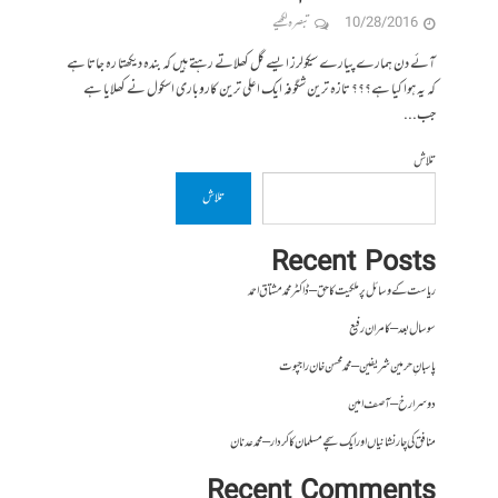
10/28/2016
تبصرہ لکھیے
آئے دن ہمارے پیارے سیکولرز ایسے گل کھلاتے رہتے ہیں کہ بندہ دیکھتا رہ جاتا ہے
کہ یہ ہوا کیا ہے؟؟؟ تازہ ترین شگوفہ ایک اعلی ترین کاروباری اسکول نے کھلایا ہے
جب...
تلاش
تلاش
Recent Posts
ریاست کے وسائل پر ملکیت کا حق – ڈاکٹر محمد مشتاق احمد
سو سال بعد – کامران رفیع
پاسبانِ حرمین شریفین – محمد محسن خان راجپوت
دوسرا رخ – آصف امین
منافق کی چار نشانیاں اور ایک سچے مسلمان کا کردار – محمد عدنان
Recent Comments