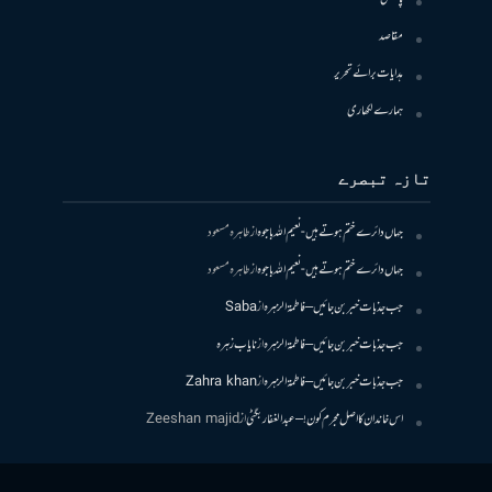
مقاصد
ہدایات برائے تحریر
ہمارے لکھاری
تازہ تبصرے
جہاں دائرے ختم ہوتے ہیں- نعیم اللہ باجوہ
از
طاہرہ مسعود
جہاں دائرے ختم ہوتے ہیں- نعیم اللہ باجوہ
از
طاہرہ مسعود
جب جذبات خبر بن جائیں – فاطمۃالزہرہ
از
Saba
جب جذبات خبر بن جائیں – فاطمۃالزہرہ
از
نایاب زہرہ
جب جذبات خبر بن جائیں – فاطمۃالزہرہ
از
Zahra khan
اس خاندان کا اصل مجرم کون! – عبدالغفار بگٹی
از
Zeeshan majid