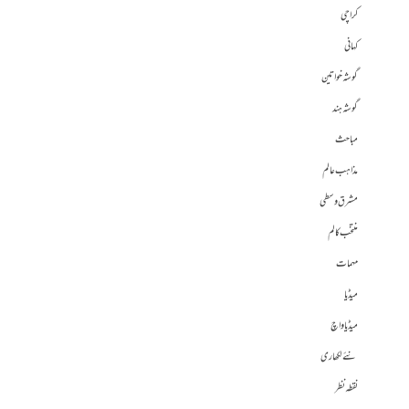
کراچی
کہانی
گوشہ خواتین
گوشہ ہند
مباحث
مذاہب عالم
مشرق وسطی
منتخب کالم
مہمات
میڈیا
میڈیا واچ
نئے لکھاری
نقطہ نظر