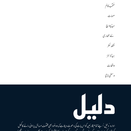
منتخب کالم
مہمات
میڈیا واچ
نئے لکھاری
نقطہ نظر
ہیڈلائنز
واقعات
وسطی ایشیا
ادارہ ’دلیل‘ اپنے تمام قارئین کو اس بات کی دعوت دیتا ہے کہ وہ خود بھی مختلف مسائل پر اپنی رائے کا کھل