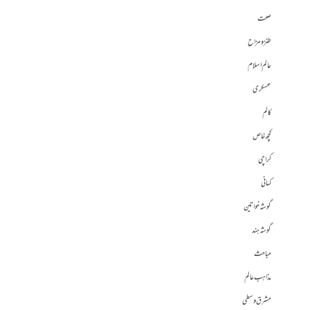
صحت
طنز و مزاح
عالم اسلام
عسکری
کالم
کچھ خاص
کراچی
کہانی
گوشہ خواتین
گوشہ ہند
مباحث
مذاہب عالم
مشرق وسطی