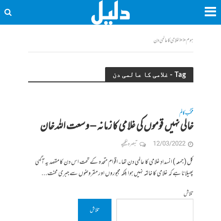
ہوم
<<
غلامی کا عالمی دن
Tag - غلامی کا عالمی دن
منتخب کالم
خالی نہیں قوموں کی غلامی کا زمانہ – وسعت اللہ خان
12/03/2022
تبصرہ لکھیے
کل ( جمعہ ) انسدادِ غلامی کا عالمی دن تھا۔اقوام متحدہ کے تحت اس دن کا مقصد یہ آگہی
پھیلانا ہے کہ غلامی کا خاتمہ نہیں ہوا بلکہ مجبوروں اور مقروضوں سے جبری محنت...
تلاش
تلاش