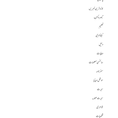
تازہ ترین خبریں
تبصرہ کتب
تعلیم
ٹیکنالوجی
دلیل
دینیات
سائنسی معلومات
سفرنامہ
سوشل میڈیا
سیرت
سیرت صحابہ
شاعری
شخصیات