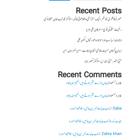
Recent Posts
عصرِ نو کا فکری تلاطم: ایک سقراطی و افلاطونی محاکمہ – ڈاکٹر محمد طیب خان سنگھانوی
رنجیت سنگھ کی فوج – عرفان علی عزیز
وجودِ خدا، مذہب اور موجودہ صورتحال- کبیر علی
ایران پاکستان سمیت دفاعی اتحاد چاہتا ہے – میر افسر امان،میر
حتی النصر ، حتی القدس – ڈاکٹر تصور بھٹہ
Recent Comments
طاہرہ مسعود
از
جہاں دائرے ختم ہوتے ہیں- نعیم اللہ باجوہ
طاہرہ مسعود
از
جہاں دائرے ختم ہوتے ہیں- نعیم اللہ باجوہ
Saba
از
جب جذبات خبر بن جائیں – فاطمۃالزہرہ
نایاب زہرہ
از
جب جذبات خبر بن جائیں – فاطمۃالزہرہ
Zahra khan
از
جب جذبات خبر بن جائیں – فاطمۃالزہرہ