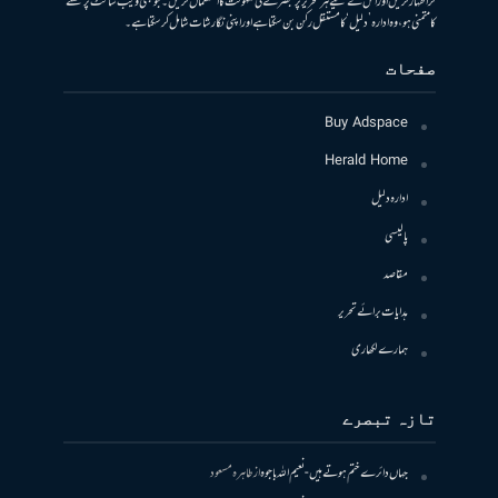
کر اظہار کریں اور اس کے لیے ہر تحریر پر تبصرے کی سہولت کا استعمال کریں۔ جو بھی ویب سائٹ پر لکھنے
کا متمنی ہو، وہ ادارہ ’دلیل‘ کا مستقل رکن بن سکتا ہے اور اپنی نگارشات شامل کرسکتا ہے۔
صفحات
Buy Adspace
Herald Home
ادارہ دلیل
پالیسی
مقاصد
ہدایات برائے تحریر
ہمارے لکھاری
تازہ تبصرے
جہاں دائرے ختم ہوتے ہیں- نعیم اللہ باجوہ
از
طاہرہ مسعود