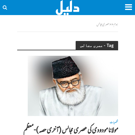
ہوم
<<
عصری مجالس
Tag - عصری مجالس
شخصیات
مولانا مودودی کی عصری مجالس (آخری حصہ)- معظم