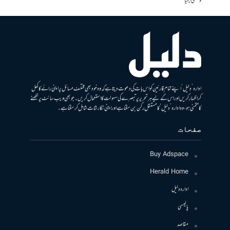
وسطی ایشیا
ادارہ ’دلیل‘ اپنے تمام قارئین کو اس بات کی دعوت دیتا ہے کہ وہ خود بھی مختلف مسائل پر اپنی رائے کا کھل
کر اظہار کریں اور اس کے لیے ہر تحریر پر تبصرے کی سہولت کا استعمال کریں۔ جو بھی ویب سائٹ پر لکھنے
کا متمنی ہو، وہ ادارہ ’دلیل‘ کا مستقل رکن بن سکتا ہے اور اپنی نگارشات شامل کرسکتا ہے۔
صفحات
Buy Adspace
Herald Home
ادارہ دلیل
پالیسی
مقاصد