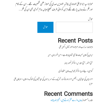
مولانا سید ابو الاعلیٰ مودودی بلاشبہ بیسویں صدی کی ممتاز علمی شخصیت تھے۔ ان کے کام
اور فکر نے جہاں پڑھے لکے ذہن کو اپنی طرف کھینچا وہاں عام آدمی بھی ان کی فکر...
تلاش
تلاش
Recent Posts
وجودِ خدا، مذہب اور موجودہ صورتحال- کبیر علی
ایران پاکستان سمیت دفاعی اتحاد چاہتا ہے – میر افسر امان،میر
حتی النصر ، حتی القدس – ڈاکٹر تصور بھٹہ
گواہی دیتے دریا – ڈاکٹر محمد طیب خان سنگھانوی
احراریوں کی عیاشیاں : مجلس احرار اور خاکسار تحریک کے سربراہوں کی عیاشیوں کی المناک داستان – عرفان علی
عزیز
Recent Comments
طاہرہ مسعود
از
جہاں دائرے ختم ہوتے ہیں- نعیم اللہ باجوہ