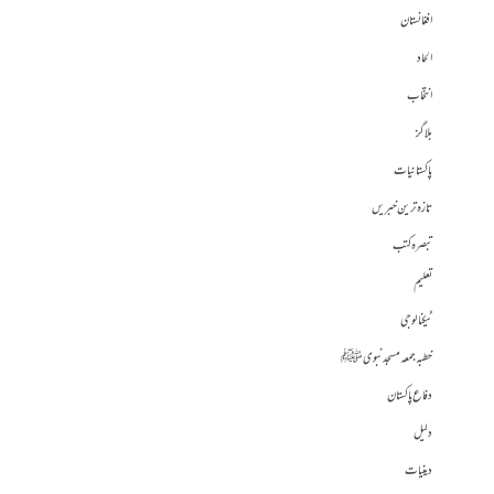
افغانستان
الحاد
انتخاب
بلاگز
پاکستانیات
تازہ ترین خبریں
تبصرہ کتب
تعلیم
ٹیکنالوجی
خطبہ جمعہ مسجد نبوی ﷺ
دفاع پاکستان
دلیل
دینیات