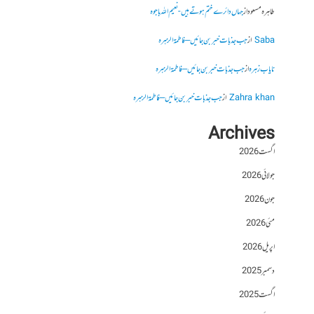
طاہرہ مسعود
از
جہاں دائرے ختم ہوتے ہیں- نعیم اللہ باجوہ
Saba
از
جب جذبات خبر بن جائیں – فاطمۃالزہرہ
نایاب زہرہ
از
جب جذبات خبر بن جائیں – فاطمۃالزہرہ
Zahra khan
از
جب جذبات خبر بن جائیں – فاطمۃالزہرہ
Archives
اگست 2026
جولائی 2026
جون 2026
مئی 2026
اپریل 2026
دسمبر 2025
اگست 2025