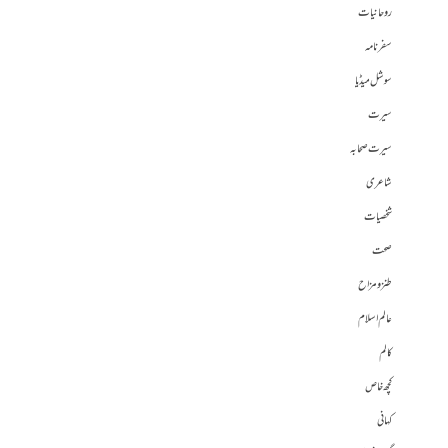
روحانیات
سفرنامہ
سوشل میڈیا
سیرت
سیرت صحابہ
شاعری
شخصیات
صحت
طنز و مزاح
عالم اسلام
کالم
کچھ خاص
کہانی