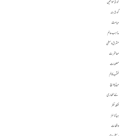
گوشہ خواتین
گوشہ ہند
مباحث
مذاہب عالم
مشرق وسطی
معاشرت
معلومات
منتخب کالم
میڈیا واچ
نئے لکھاری
نقطہ نظر
ہیڈلائنز
واقعات