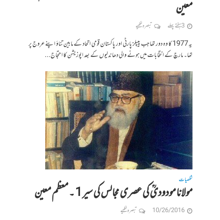
معین
3 ہفتے پہلے
تبصرہ لکھیے
یہ 1977 کا وہ دور تھا جب پیپلز پارٹی اور پاکستان قومی اتحاد کے مابین تناؤ اپنے عروج پر
تھا۔ مارچ کے انتخابات میں ہونے والی دھاندلیوں کے بعد اپوزیشن کا احتجاج...
شخصیات
مولانا مودودیؒ کی عصری مجالس کی سیر 1 ۔ معظم معین
10/26/2016
تبصرہ لکھیے