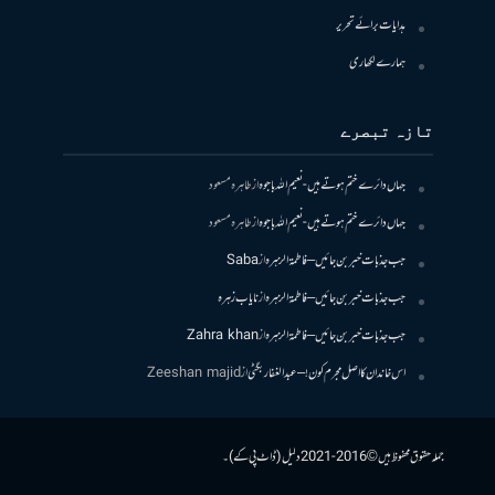
ہدایات برائے تحریر
ہمارے لکھاری
تازہ تبصرے
جہاں دائرے ختم ہوتے ہیں- نعیم اللہ باجوہ
از
طاہرہ مسعود
جہاں دائرے ختم ہوتے ہیں- نعیم اللہ باجوہ
از
طاہرہ مسعود
جب جذبات خبر بن جائیں – فاطمۃالزہرہ
از
Saba
جب جذبات خبر بن جائیں – فاطمۃالزہرہ
از
نایاب زہرہ
جب جذبات خبر بن جائیں – فاطمۃالزہرہ
از
Zahra khan
اس خاندان کا اصل مجرم کون! – عبدالغفار بگٹی
از
Zeeshan majid
جملہ حقوق محفوظ ہیں © 2016-2021 دلیل (ڈاٹ پی کے)۔