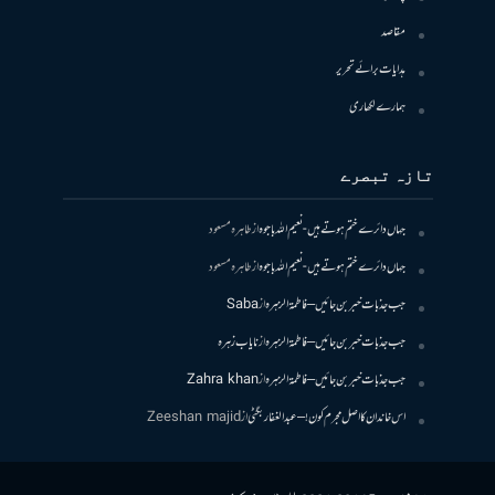
مقاصد
ہدایات برائے تحریر
ہمارے لکھاری
تازہ تبصرے
جہاں دائرے ختم ہوتے ہیں- نعیم اللہ باجوہ
از
طاہرہ مسعود
جہاں دائرے ختم ہوتے ہیں- نعیم اللہ باجوہ
از
طاہرہ مسعود
جب جذبات خبر بن جائیں – فاطمۃالزہرہ
از
Saba
جب جذبات خبر بن جائیں – فاطمۃالزہرہ
از
نایاب زہرہ
جب جذبات خبر بن جائیں – فاطمۃالزہرہ
از
Zahra khan
اس خاندان کا اصل مجرم کون! – عبدالغفار بگٹی
از
Zeeshan majid