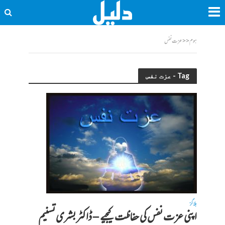
ہوم
<<
عزت نفس
Tag - عزت نفس
بلاگز
اپنی عزت نفس کی حفاظت کیجیے – ڈاکٹر بشری تسنیم