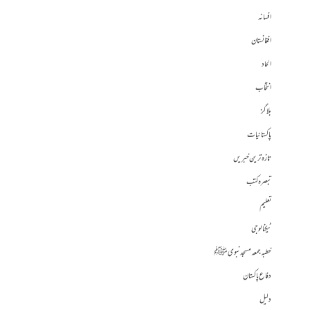
افسانہ
افغانستان
الحاد
انتخاب
بلاگز
پاکستانیات
تازہ ترین خبریں
تبصرہ کتب
تعلیم
ٹیکنالوجی
خطبہ جمعہ مسجد نبوی ﷺ
دفاع پاکستان
دلیل