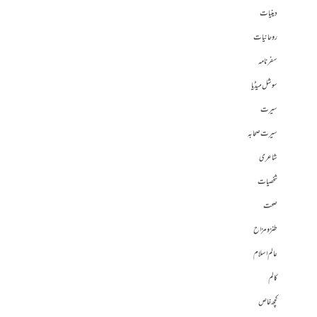
دینیات
روحانیات
سفرنامہ
سوشل میڈیا
سیرت
سیرت صحابہ
شاعری
شخصیات
صحت
طنز و مزاح
عالم اسلام
کالم
کچھ خاص