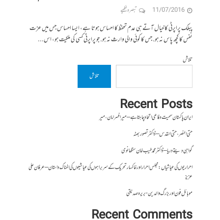
11/07/2016
تبصرہ لکھیے
پبلک پراپرٹی کا خیال آتے ہی عدم تحفظ کا احساس ہوتا ہے، ایسا احساس جس میں عزت
نفس کا کچھ پاس نہ ہو. جس کا کوئی والی وارث نہ ہو. جو پراپرٹی کسی کی ملکیت ہو، اس...
تلاش
تلاش
Recent Posts
ایران پاکستان سمیت دفاعی اتحاد چاہتا ہے – میر افسر امان،میر
حتی النصر ، حتی القدس – ڈاکٹر تصور بھٹہ
گواہی دیتے دریا – ڈاکٹر محمد طیب خان سنگھانوی
احراریوں کی عیاشیاں : مجلس احرار اور خاکسار تحریک کے سربراہوں کی عیاشیوں کی المناک داستان – عرفان علی
عزیز
موبائل فون اور بزرگ والدین- بریرہ صدیقی
Recent Comments