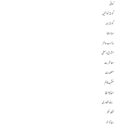
کہانی
گوشہ خواتین
گوشہ ہند
مباحث
مذاہب عالم
مشرق وسطی
معاشرت
معلومات
منتخب کالم
میڈیا واچ
نئے لکھاری
نقطہ نظر
ہیڈلائنز