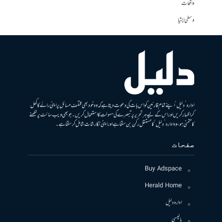
واقعات
وسطی ایشیا
ادارہ ’دلیل‘ اپنے تمام قارئین کو اس بات کی دعوت دیتا ہے کہ وہ خود بھی مختلف مسائل پر اپنی رائے کا کھل
کر اظہار کریں اور اس کے لیے ہر تحریر پر تبصرے کی سہولت کا استعمال کریں۔ جو بھی ویب سائٹ پر لکھنے
کا متمنی ہو، وہ ادارہ ’دلیل‘ کا مستقل رکن بن سکتا ہے اور اپنی نگارشات شامل کرسکتا ہے۔
صفحات
Buy Adspace
Herald Home
ادارہ دلیل
پالیسی