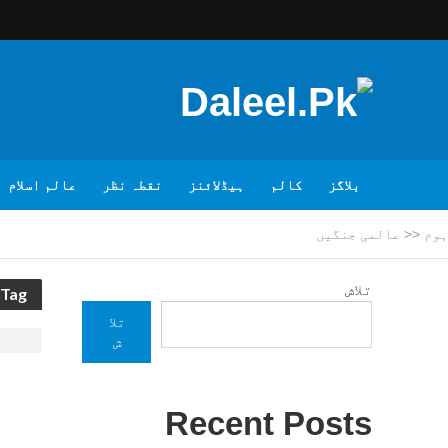
بلاگز
کالم
ہیڈلائنز
نقطہ نظر
عالم اسلام
ہوم
<<
عالمی جنگیں
تلاش
Tag - عالمی جنگیں
تلا
ش
Recent Posts