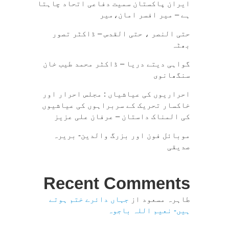
ایران پاکستان سمیت دفاعی اتحاد چاہتا
ہے – میر افسر امان،میر
حتی النصر ، حتی القدس – ڈاکٹر تصور
بھٹہ
گواہی دیتے دریا – ڈاکٹر محمد طیب خان
سنگھانوی
احراریوں کی عیاشیاں : مجلس احرار اور
خاکسار تحریک کے سربراہوں کی عیاشیوں
کی المناک داستان – عرفان علی عزیز
موبائل فون اور بزرگ والدین- بریرہ
صدیقی
Recent Comments
طاہرہ مسعود
از
جہاں دائرے ختم ہوتے
ہیں- نعیم اللہ باجوہ