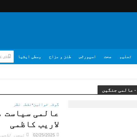
تعلیم
صحت
اسپورٹس
طنز و مزاح
وسطی ایشیا
گوشہ خواتین
•
نقطہ نظر
عالمی سیاست م
لاریب کاظمی
02/25/2025
تبصرہ لکھیے