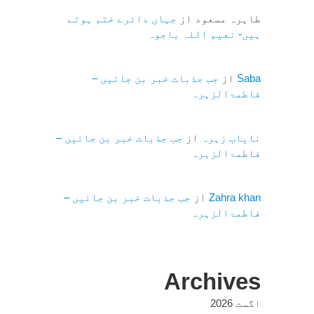
طاہرہ مسعود
از
جہاں دائرے ختم ہوتے
ہیں- نعیم اللہ باجوہ
Saba
از
جب جذبات خبر بن جائیں –
فاطمۃالزہرہ
نایاب زہرہ
از
جب جذبات خبر بن جائیں –
فاطمۃالزہرہ
Zahra khan
از
جب جذبات خبر بن جائیں –
فاطمۃالزہرہ
Archives
اگست 2026