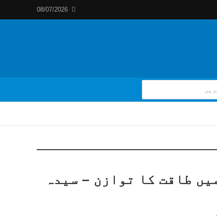
08/07/2026
یں طاقت کا توازن – سیدہ