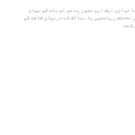
 توازن ایک اہم تصور ہے جو اس بات کو بیان
ر مختلف ریاستوں یا ممالک کے درمیان طاقت کی
ے...