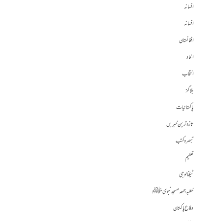
افسانہ
افسانہ
افغانستان
الحاد
انتخاب
بلاگز
پاکستانیات
تازہ ترین خبریں
تبصرہ کتب
تعلیم
ٹیکنالوجی
خطبہ جمعہ مسجد نبوی ﷺ
دفاع پاکستان