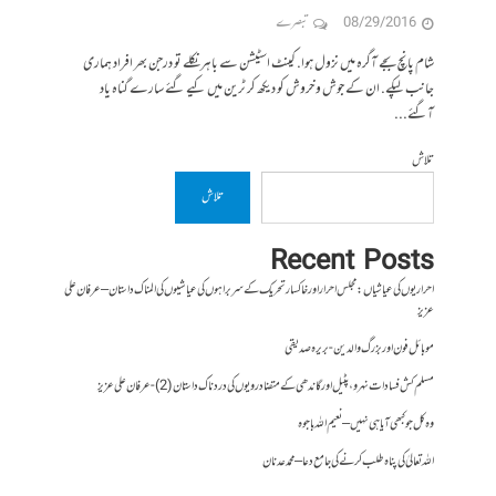
08/29/2016
تبصرے
شام پانچ بجے آگرہ میں نزول ہوا. کینٹ اسٹیشن سے باہر نکلے تو درجن بھر افراد ہماری
جانب لپکے. ان کے جوش و خروش کو دیکھ کر ٹرین میں کیے گئے سارے گناہ یاد
آگئے...
تلاش
تلاش
Recent Posts
احراریوں کی عیاشیاں : مجلس احرار اور خاکسار تحریک کے سربراہوں کی عیاشیوں کی المناک داستان – عرفان علی
عزیز
موبائل فون اور بزرگ والدین- بریرہ صدیقی
مسلم کش فسادات نہرو، پٹیل اور گاندھی کے متضاد رویوں کی درد ناک داستان (2)- عرفان علی عزیز
وہ کل جو کبھی آیا ہی نہیں – نعیم اللہ باجوہ
اللہ تعالیٰ کی پناہ طلب کرنے کی جامع دعا – محمد عدنان