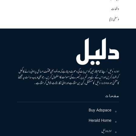
واقعات
وسطی ایشیا
ادارہ ’دلیل‘ اپنے تمام قارئین کو اس بات کی دعوت دیتا ہے کہ وہ خود بھی مختلف مسائل پر اپنی رائے کا کھل
کر اظہار کریں اور اس کے لیے ہر تحریر پر تبصرے کی سہولت کا استعمال کریں۔ جو بھی ویب سائٹ پر لکھنے
کا متمنی ہو، وہ ادارہ ’دلیل‘ کا مستقل رکن بن سکتا ہے اور اپنی نگارشات شامل کرسکتا ہے۔
صفحات
Buy Adspace
Herald Home
ادارہ دلیل