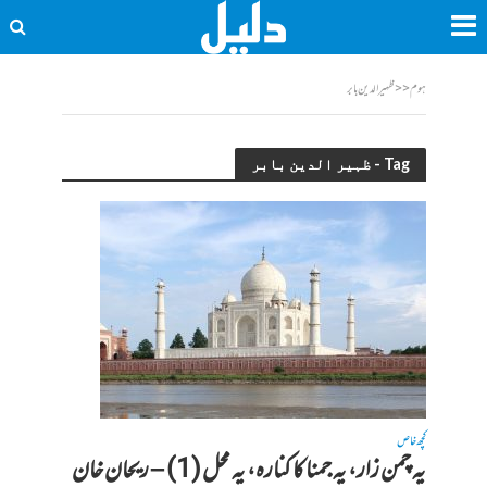
ہوم
<<
ظہیر الدین بابر
Tag - ظہیر الدین بابر
کچھ خاص
یہ چمن زار، یہ جمنا کا کنارہ، یہ محل (1) – ریحان خان