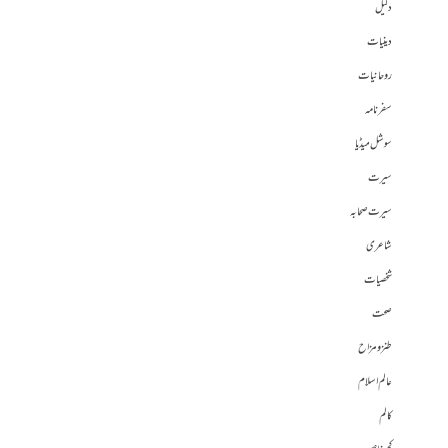
دلیل
دینیات
روحانیات
سفرنامہ
سوشل میڈیا
سیرت
سیرت صحابہ
شاعری
شخصیات
صحت
طنز و مزاح
عالم اسلام
کالم