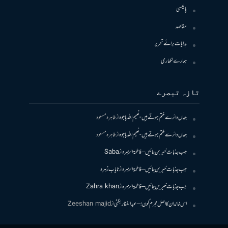
پالیسی
مقاصد
ہدایات برائے تحریر
ہمارے لکھاری
تازہ تبصرے
جہاں دائرے ختم ہوتے ہیں- نعیم اللہ باجوہ
از
طاہرہ مسعود
جہاں دائرے ختم ہوتے ہیں- نعیم اللہ باجوہ
از
طاہرہ مسعود
جب جذبات خبر بن جائیں – فاطمۃالزہرہ
از
Saba
جب جذبات خبر بن جائیں – فاطمۃالزہرہ
از
نایاب زہرہ
جب جذبات خبر بن جائیں – فاطمۃالزہرہ
از
Zahra khan
اس خاندان کا اصل مجرم کون! – عبدالغفار بگٹی
از
Zeeshan majid