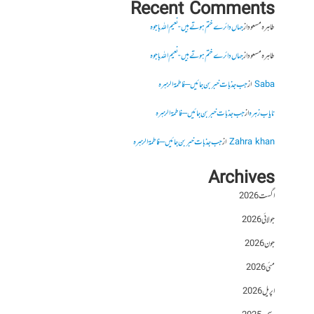
Recent Comments
طاہرہ مسعود
از
جہاں دائرے ختم ہوتے ہیں- نعیم اللہ باجوہ
طاہرہ مسعود
از
جہاں دائرے ختم ہوتے ہیں- نعیم اللہ باجوہ
Saba
از
جب جذبات خبر بن جائیں – فاطمۃالزہرہ
نایاب زہرہ
از
جب جذبات خبر بن جائیں – فاطمۃالزہرہ
Zahra khan
از
جب جذبات خبر بن جائیں – فاطمۃالزہرہ
Archives
اگست 2026
جولائی 2026
جون 2026
مئی 2026
اپریل 2026