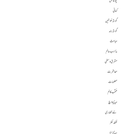
کچھ خاص
کہانی
گوشہ خواتین
گوشہ ہند
مباحث
مذاہب عالم
مشرق وسطی
معاشرت
معلومات
منتخب کالم
میڈیا واچ
نئے لکھاری
نقطہ نظر
ہیڈلائنز