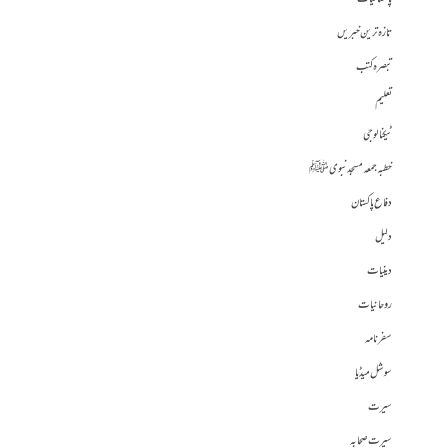
تازہ ترین خبریں
تبصرہ کتب
تعلیم
ٹیکنالوجی
خطبہ جمعہ مسجد نبوی ﷺ
دفاع پاکستان
دلیل
دینیات
روحانیات
سفرنامہ
سوشل میڈیا
سیرت
سیرت صحابہ