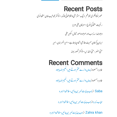
Recent Posts
عصرِ نو کا فکری تلاطم: ایک سقراطی و افلاطونی محاکمہ – ڈاکٹر محمد طیب خان سنگھانوی
رنجیت سنگھ کی فوج – عرفان علی عزیز
وجودِ خدا، مذہب اور موجودہ صورتحال- کبیر علی
ایران پاکستان سمیت دفاعی اتحاد چاہتا ہے – میر افسر امان،میر
حتی النصر ، حتی القدس – ڈاکٹر تصور بھٹہ
Recent Comments
طاہرہ مسعود
از
جہاں دائرے ختم ہوتے ہیں- نعیم اللہ باجوہ
طاہرہ مسعود
از
جہاں دائرے ختم ہوتے ہیں- نعیم اللہ باجوہ
Saba
از
جب جذبات خبر بن جائیں – فاطمۃالزہرہ
نایاب زہرہ
از
جب جذبات خبر بن جائیں – فاطمۃالزہرہ
Zahra khan
از
جب جذبات خبر بن جائیں – فاطمۃالزہرہ