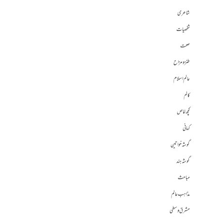
شاعری
شخصیات
صحت
طنز و مزاح
عالم اسلام
کالم
کچھ خاص
کہانی
گوشہ خواتین
گوشہ ہند
مباحث
مذاہب عالم
مشرق وسطی