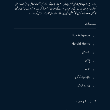
ادارہ ’دلیل‘ اپنے تمام قارئین کو اس بات کی دعوت دیتا ہے کہ وہ خود بھی مختلف مسائل پر اپنی رائے کا کھل
کر اظہار کریں اور اس کے لیے ہر تحریر پر تبصرے کی سہولت کا استعمال کریں۔ جو بھی ویب سائٹ پر لکھنے
کا متمنی ہو، وہ ادارہ ’دلیل‘ کا مستقل رکن بن سکتا ہے اور اپنی نگارشات شامل کرسکتا ہے۔
صفحات
Buy Adspace
Herald Home
ادارہ دلیل
پالیسی
مقاصد
ہدایات برائے تحریر
ہمارے لکھاری
تازہ تبصرے