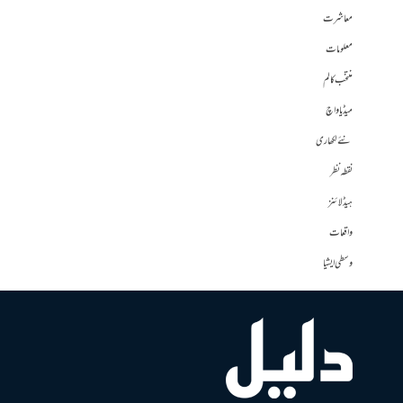
معاشرت
معلومات
منتخب کالم
میڈیا واچ
نئے لکھاری
نقطہ نظر
ہیڈلائنز
واقعات
وسطی ایشیا