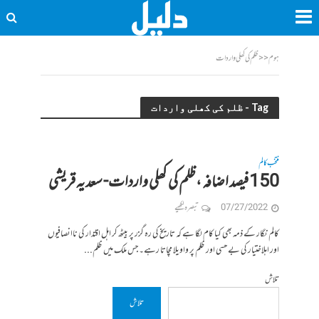
ہوم
<<
ظلم کی کھلی واردات
Tag - ظلم کی کھلی واردات
منتخب کالم
150فیصد اضافہ ،ظلم کی کھلی واردات- سعدیہ قریشی
07/27/2022
تبصرہ لکھیے
کالم نگار کے ذمہ بھی کیا کام لگا ہے کہ تاریخ کی رہ گزر پر بیٹھ کر اہل اقتدار کی ناانصافیوں
اور اہلاختیار کی بے حسی اور ظلم پر واویلا مچاتا رہے۔ جس ملک میں ظلم...
تلاش
تلاش