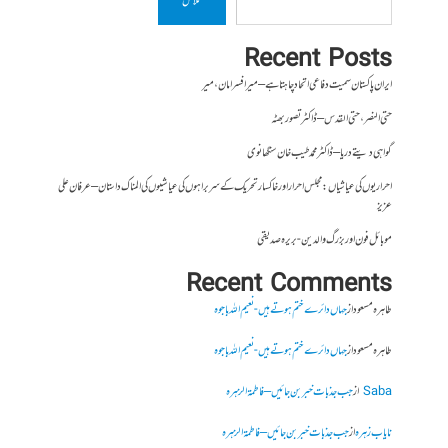
تلاش
Recent Posts
ایران پاکستان سمیت دفاعی اتحاد چاہتا ہے – میر افسر امان،میر
حتی النصر ، حتی القدس – ڈاکٹر تصور بھٹہ
گواہی دیتے دریا – ڈاکٹر محمد طیب خان سنگھانوی
احراریوں کی عیاشیاں : مجلس احرار اور خاکسار تحریک کے سربراہوں کی عیاشیوں کی المناک داستان – عرفان علی
عزیز
موبائل فون اور بزرگ والدین- بریرہ صدیقی
Recent Comments
طاہرہ مسعود
از
جہاں دائرے ختم ہوتے ہیں- نعیم اللہ باجوہ
طاہرہ مسعود
از
جہاں دائرے ختم ہوتے ہیں- نعیم اللہ باجوہ
Saba
از
جب جذبات خبر بن جائیں – فاطمۃالزہرہ
نایاب زہرہ
از
جب جذبات خبر بن جائیں – فاطمۃالزہرہ