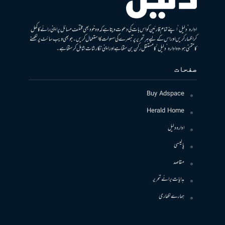
ادارہ ’دلیل‘ اپنے تمام قارئین کو اس بات کی دعوت دیتا ہے کہ وہ خود بھی مختلف مسائل پر اپنی رائے کا کھل
کر اظہار کریں اور اس کے لیے ہر تحریر پر تبصرے کی سہولت کا استعمال کریں۔ جو بھی ویب سائٹ پر لکھنے
کا متمنی ہو، وہ ادارہ ’دلیل‘ کا مستقل رکن بن سکتا ہے اور اپنی نگارشات شامل کرسکتا ہے۔
صفحات
Buy Adspace
Herald Home
ادارہ دلیل
پالیسی
مقاصد
ہدایات برائے تحریر
ہمارے لکھاری