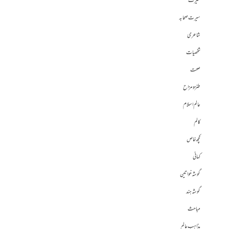
سیرت
سیرت صحابہ
شاعری
شخصیات
صحت
طنز و مزاح
عالم اسلام
کالم
کچھ خاص
کہانی
گوشہ خواتین
گوشہ ہند
مباحث
مذاہب عالم