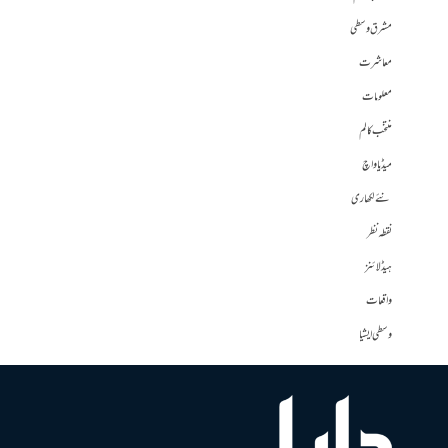
مشرق وسطی
معاشرت
معلومات
منتخب کالم
میڈیا واچ
نئے لکھاری
نقطہ نظر
ہیڈلائنز
واقعات
وسطی ایشیا