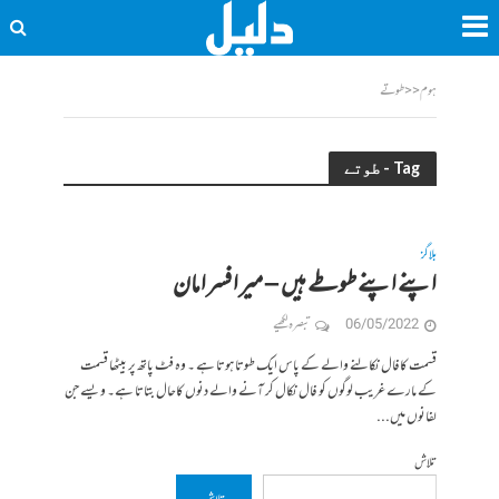
ہوم
<<
طوتے
Tag - طوتے
بلاگز
اپنے اپنے طوطے ہیں – میر افسر امان
06/05/2022
تبصرہ لکھیے
قسمت کافال نکالنے والے کے پاس ایک طوتا ہوتا ہے ۔ وہ فٹ پاتھ پر بیٹھا قسمت
کے مارے غریب لوگوں کو فال نکال کر آنے والے دنوں کاحال بتاتا ہے۔ ویسے جن
لفانوں میں...
تلاش