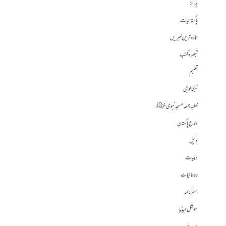
بلاگز
پاکستانیات
تازہ ترین خبریں
تبصرہ کتب
تعلیم
ٹیکنالوجی
خطبہ جمعہ مسجد نبوی ﷺ
دفاع پاکستان
دلیل
دینیات
روحانیات
سفرنامہ
سوشل میڈیا