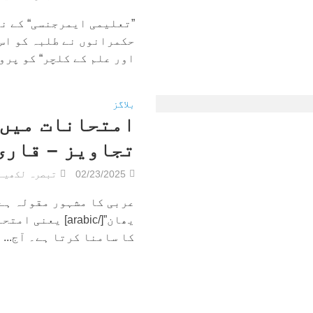
”تعلیمی ایمرجنسی“ کے ن
حکمرانوں نے طلبہ کو اس 
اور علم کے کلچر“ کو پروا
بلاگز
تجاویز – قاری
02/23/2025
تبصرہ لکھیے
یھان”[/arabic]
کا سامنا کرتا ہے۔ آج...