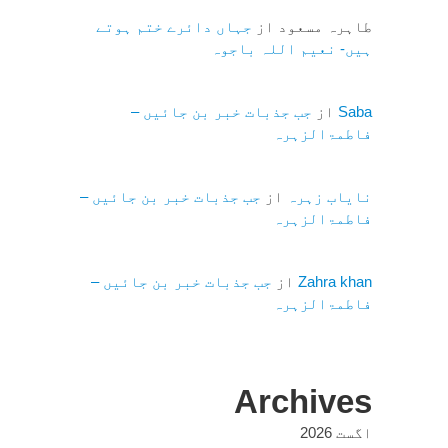
طاہرہ مسعود
از
جہاں دائرے ختم ہوتے
ہیں- نعیم اللہ باجوہ
Saba
از
جب جذبات خبر بن جائیں –
فاطمۃالزہرہ
نایاب زہرہ
از
جب جذبات خبر بن جائیں –
فاطمۃالزہرہ
Zahra khan
از
جب جذبات خبر بن جائیں –
فاطمۃالزہرہ
Archives
اگست 2026