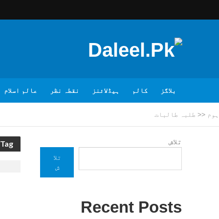
بلاگز
کالم
ہیڈلائنز
نقطہ نظر
عالم اسلام
ہوم
<<
طلبہ طالبات
تلاش
Tag - طلبہ طالبات
تلا
ش
Recent Posts