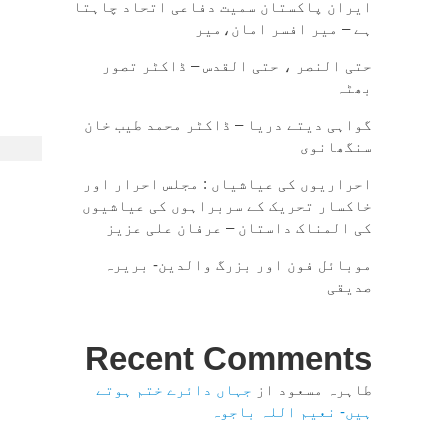
ایران پاکستان سمیت دفاعی اتحاد چاہتا
ہے – میر افسر امان،میر
حتی النصر ، حتی القدس – ڈاکٹر تصور
بھٹہ
گواہی دیتے دریا – ڈاکٹر محمد طیب خان
سنگھانوی
احراریوں کی عیاشیاں : مجلس احرار اور
خاکسار تحریک کے سربراہوں کی عیاشیوں
کی المناک داستان – عرفان علی عزیز
موبائل فون اور بزرگ والدین- بریرہ
صدیقی
Recent Comments
طاہرہ مسعود
از
جہاں دائرے ختم ہوتے
ہیں- نعیم اللہ باجوہ