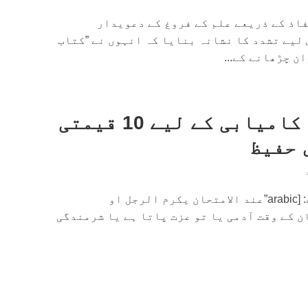
فاذ کے ذریعے علم کے فروغ کے دعویدار
لیے تشدد کا نشانہ بنایا کہ انہوں نے ”کتاب
ن چڑھانے کے...
امتحانات میں کامیابی کے لیے 10 قیمتی
 حفیظ
عربی کا مشہور مقولہ ہے: [arabic”عند الامتحان یکرم الرجل او
 یعنی امتحان کے وقت آدمی یا تو عزت پاتا ہے یا شرمندگی