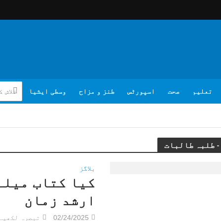
تعلیم
صحت
اسپورٹس
طنز و مزاح
وسطی ایشیا
بلاگز
کیا کتاب میلے
ارشد زمان
02/24/2025
تبصرہ لکھیے