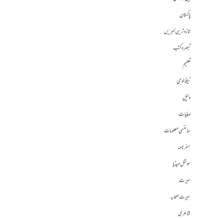
پاکستان
تازہ ترین خبریں
تبصرہ کتب
تعلیم
ٹیکنالوجی
دلیل
دینیات
سائنسی معلومات
سفرنامہ
سوشل میڈیا
سیرت
سیرت صحابہ
شاعری