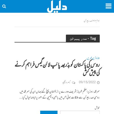
ہوم
<<
صدر پیوٹن
Tag - صدر پیوٹن
تازہ ترین خبریں
روس کی پاکستان کو بذریعہ پائپ لائن گیس فراہم کرنے
کی پیش کش
09/15/2022
تبصرہ لکھیے
سمرقند: وزیراعظم شہباز شریف دورے پر ازبکستان پہنچ گئے جہاں ان کی سمر قند میں
روسی صدر پیوٹن سے ملاقات ہوئی جس میں باہمی دلچسپی کے امور پر تبادلۂ خیال کیا...
تلاش