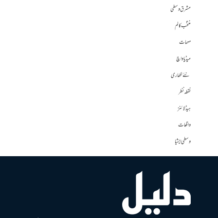
مشرق وسطی
منتخب کالم
مہمات
میڈیا واچ
نئے لکھاری
نقطہ نظر
ہیڈلائنز
واقعات
وسطی ایشیا