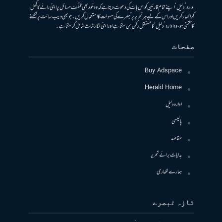
ادارہ ’دلیل‘ اپنے تمام قارئین کو اس بات کی دعوت دیتا ہے کہ وہ خود بھی مختلف مسائل پر اپنی رائے کا کھل
کر اظہار کریں اور اس کے لیے ہر تحریر پر تبصرے کی سہولت کا استعمال کریں۔ جو بھی ویب سائٹ پر لکھنے
کا متمنی ہو، وہ ادارہ ’دلیل‘ کا مستقل رکن بن سکتا ہے اور اپنی نگارشات شامل کرسکتا ہے۔
صفحات
Buy Adspace
Herald Home
ادارہ دلیل
پالیسی
مقاصد
ہدایات برائے تحریر
ہمارے لکھاری
تازہ تبصرے