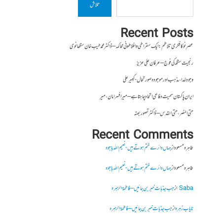
تلاش
Recent Posts
عصرِ نو کا فکری تلاطم: ایک سقراطی و افلاطونی محاکمہ – ڈاکٹر محمد طیب خان سنگھانوی
رنجیت سنگھ کی فوج – عرفان علی عزیز
وجودِ خدا، مذہب اور موجودہ صورتحال- کبیر علی
ایران پاکستان سمیت دفاعی اتحاد چاہتا ہے – میر افسر امان،میر
حتی النصر ، حتی القدس – ڈاکٹر تصور بھٹہ
Recent Comments
طاہرہ مسعود
از
جہاں دائرے ختم ہوتے ہیں- نعیم اللہ باجوہ
طاہرہ مسعود
از
جہاں دائرے ختم ہوتے ہیں- نعیم اللہ باجوہ
Saba
از
جب جذبات خبر بن جائیں – فاطمۃالزہرہ
نایاب زہرہ
از
جب جذبات خبر بن جائیں – فاطمۃالزہرہ