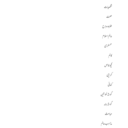
شخصیات
صحت
طنز و مزاح
عالم اسلام
عسکری
کالم
کچھ خاص
کراچی
کہانی
گوشہ خواتین
گوشہ ہند
مباحث
مذاہب عالم