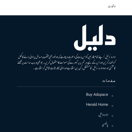
واقعات
ادارہ ’دلیل‘ اپنے تمام قارئین کو اس بات کی دعوت دیتا ہے کہ وہ خود بھی مختلف مسائل پر اپنی رائے کا کھل
کر اظہار کریں اور اس کے لیے ہر تحریر پر تبصرے کی سہولت کا استعمال کریں۔ جو بھی ویب سائٹ پر لکھنے
کا متمنی ہو، وہ ادارہ ’دلیل‘ کا مستقل رکن بن سکتا ہے اور اپنی نگارشات شامل کرسکتا ہے۔
صفحات
Buy Adspace
Herald Home
ادارہ دلیل
پالیسی