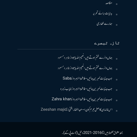
مقاصد
ہدایات برائے تحریر
ہمارے لکھاری
تازہ تبصرے
جہاں دائرے ختم ہوتے ہیں- نعیم اللہ باجوہ
از
طاہرہ مسعود
جہاں دائرے ختم ہوتے ہیں- نعیم اللہ باجوہ
از
طاہرہ مسعود
جب جذبات خبر بن جائیں – فاطمۃالزہرہ
از
Saba
جب جذبات خبر بن جائیں – فاطمۃالزہرہ
از
نایاب زہرہ
جب جذبات خبر بن جائیں – فاطمۃالزہرہ
از
Zahra khan
اس خاندان کا اصل مجرم کون! – عبدالغفار بگٹی
از
Zeeshan majid
جملہ حقوق محفوظ ہیں © 2016-2021 دلیل (ڈاٹ پی کے)۔