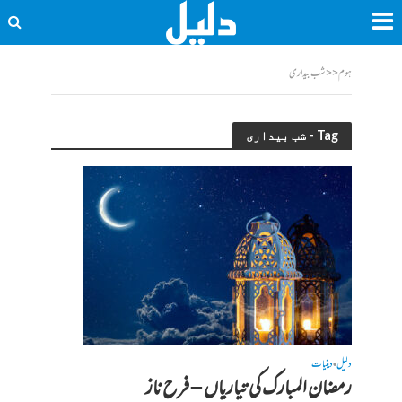
ہوم
<<
شب بیداری
Tag - شب بیداری
دلیل
دینیات
•
رمضان المبارک کی تیاریاں – فرح ناز