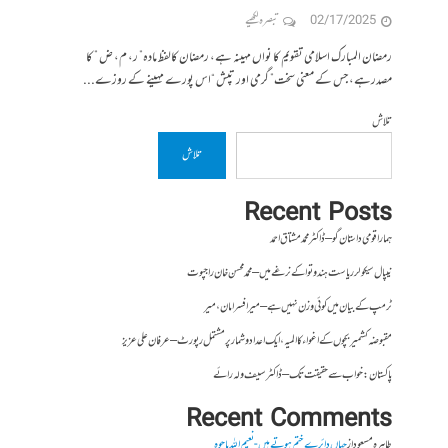
02/17/2025
تبصرہ لکھیے
رمضان المبارک اسلامی تقویم کا نواں مہینہ ہے، رمضان کالفظ مادہ” ر، م، ض ” کا
مصدرہے، جس کے معنی سخت” گرمی اور تپش “اس پورے مہینے کے روزے...
تلاش
تلاش
Recent Posts
ہمارا قومی داستان گو – ڈاکٹر محمد مشتاق احمد
نیپال سیکولر ریاست ہندوتوا کے نرغے میں – محمد محسن خان راجپوت
ٹرمپ کے بیان میں کوئی وزن نہیں ہے – میر افسرامان،میر
مقبوضہ کشمیر بچوں کے اغواء کا المیہ، ایک اعداد و شمار پر مشتمل رپورٹ – عرفان علی عزیز
پاکستان : خواب سے حقیقت تک – ڈاکٹر سیف ولہ رائے
Recent Comments
طاہرہ مسعود
از
جہاں دائرے ختم ہوتے ہیں- نعیم اللہ باجوہ