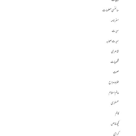
دینیات
سائنسی معلومات
سفرنامہ
سیرت
سیرت صحابہ
شاعری
شخصیات
صحت
طنز و مزاح
عالم اسلام
عسکری
کالم
کچھ خاص
کراچی