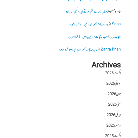
طاہرہ مسعود
از
جہاں دائرے ختم ہوتے ہیں- نعیم اللہ باجوہ
Saba
از
جب جذبات خبر بن جائیں – فاطمۃالزہرہ
نایاب زہرہ
از
جب جذبات خبر بن جائیں – فاطمۃالزہرہ
Zahra khan
از
جب جذبات خبر بن جائیں – فاطمۃالزہرہ
Archives
اگست 2026
جولائی 2026
جون 2026
مئی 2026
اپریل 2026
دسمبر 2025
اگست 2025