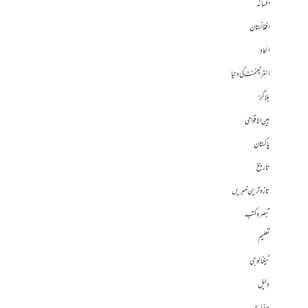
افسانہ
افغانستان
الحاد
انٹرٹینمنٹ کی دنیا
بلاگز
بین الاقوامی
پاکستان
تاریخ
تازہ ترین خبریں
تبصرہ کتب
تعلیم
ٹیکنالوجی
دلیل