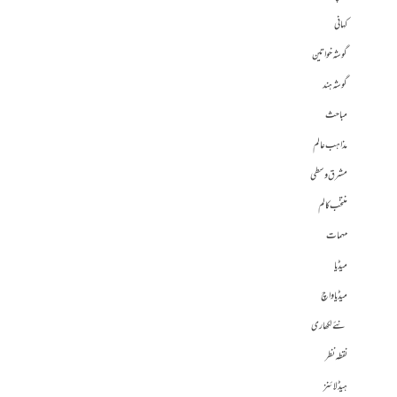
کہانی
گوشہ خواتین
گوشہ ہند
مباحث
مذاہب عالم
مشرق وسطی
منتخب کالم
مہمات
میڈیا
میڈیا واچ
نئے لکھاری
نقطہ نظر
ہیڈلائنز