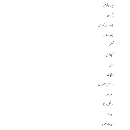
بین الاقوامی
پاکستان
تازہ ترین خبریں
تبصرہ کتب
تعلیم
ٹیکنالوجی
دلیل
دینیات
سائنسی معلومات
سفرنامہ
سوشل میڈیا
سیرت
سیرت صحابہ