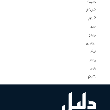
مذاہب عالم
مشرق وسطی
منتخب کالم
مہمات
میڈیا واچ
نئے لکھاری
نقطہ نظر
ہیڈلائنز
واقعات
وسطی ایشیا