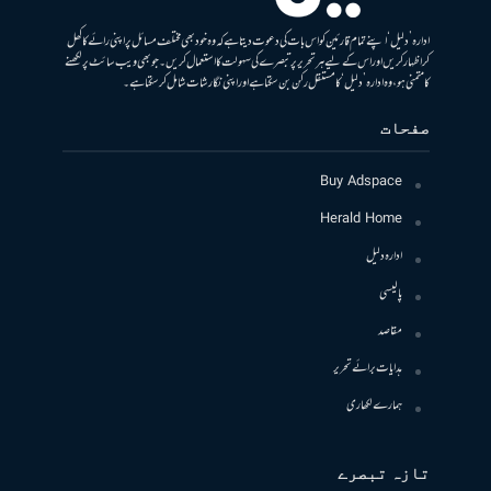
ادارہ ’دلیل‘ اپنے تمام قارئین کو اس بات کی دعوت دیتا ہے کہ وہ خود بھی مختلف مسائل پر اپنی رائے کا کھل
کر اظہار کریں اور اس کے لیے ہر تحریر پر تبصرے کی سہولت کا استعمال کریں۔ جو بھی ویب سائٹ پر لکھنے
کا متمنی ہو، وہ ادارہ ’دلیل‘ کا مستقل رکن بن سکتا ہے اور اپنی نگارشات شامل کرسکتا ہے۔
صفحات
Buy Adspace
Herald Home
ادارہ دلیل
پالیسی
مقاصد
ہدایات برائے تحریر
ہمارے لکھاری
تازہ تبصرے