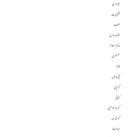
شاعری
شخصیات
صحت
طنز و مزاح
عالم اسلام
عسکری
کالم
کچھ خاص
کراچی
کہانی
گوشہ خواتین
گوشہ ہند
مباحث