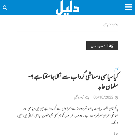
ہوم
<<
سیاسی
Tag - سیاسی
کالم
کیا سیاسی و معاشی گرداب سے نکلا جاسکتا ہے ؟-
سلمان عابد
06/18/2022
تبصرہ لکھیے
پاکستان بطور ریاست یا معاشرہ دو بڑے بحرانوں سے گزررہا ہے جن میں سیاسی اور
معاشی بحران سرفہرست ہے ۔دونوں بحرانوں کو ہم کسی بھی طور پر سیاسی تنہائی میں نہیں
دیکھ...