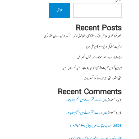
تلاش
تلاش
Recent Posts
عصرِ نو کا فکری تلاطم: ایک سقراطی و افلاطونی محاکمہ – ڈاکٹر محمد طیب خان سنگھانوی
رنجیت سنگھ کی فوج – عرفان علی عزیز
وجودِ خدا، مذہب اور موجودہ صورتحال- کبیر علی
ایران پاکستان سمیت دفاعی اتحاد چاہتا ہے – میر افسر امان،میر
حتی النصر ، حتی القدس – ڈاکٹر تصور بھٹہ
Recent Comments
طاہرہ مسعود
از
جہاں دائرے ختم ہوتے ہیں- نعیم اللہ باجوہ
طاہرہ مسعود
از
جہاں دائرے ختم ہوتے ہیں- نعیم اللہ باجوہ
Saba
از
جب جذبات خبر بن جائیں – فاطمۃالزہرہ
نایاب زہرہ
از
جب جذبات خبر بن جائیں – فاطمۃالزہرہ