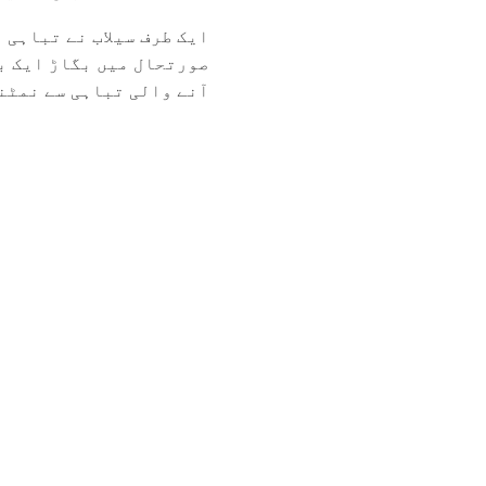
ایک طرف سیلاب نے تباہی 
صورتحال میں بگاڑ ایک بڑ
آنے والی تباہی سے نمٹنا