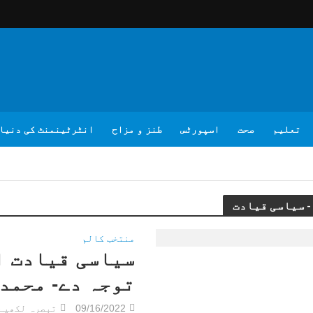
تعلیم
صحت
اسپورٹس
طنز و مزاح
انٹرٹینمنٹ کی دنیا
منتخب کالم
سیاسی قیادت ا
توجہ دے- محمد
09/16/2022
تبصرہ لکھیے