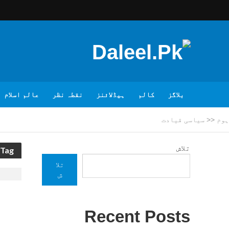
بلاگز
کالم
ہیڈلائنز
نقطہ نظر
عالم اسلام
ہوم
<<
سیاسی قیادت
تلاش
Tag - سیاسی قیادت
تلا
ش
Recent Posts