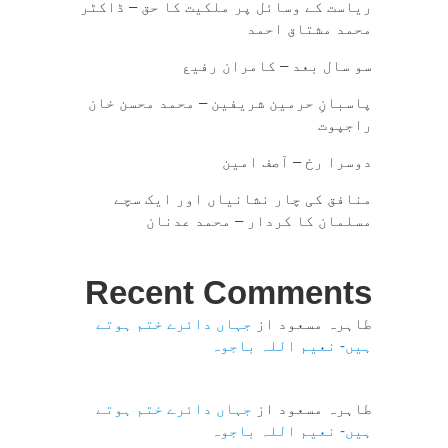
ریاست کے وسائل پر ملکیت کا حق – ڈاکٹر
محمد مشتاق احمد
سو سال بعد – کامران رفیع
پاسبانِ حرمین شریفین – محمد محسن خان
راجپوت
دوسرا رخ – آصف امین
منافق کی چار نشانیاں اور ایک سچے
مسلمان کا کردار – محمد عدنان
Recent Comments
طاہرہ مسعود
از
جہاں دائرے ختم ہوتے
ہیں- نعیم اللہ باجوہ
طاہرہ مسعود
از
جہاں دائرے ختم ہوتے
ہیں- نعیم اللہ باجوہ