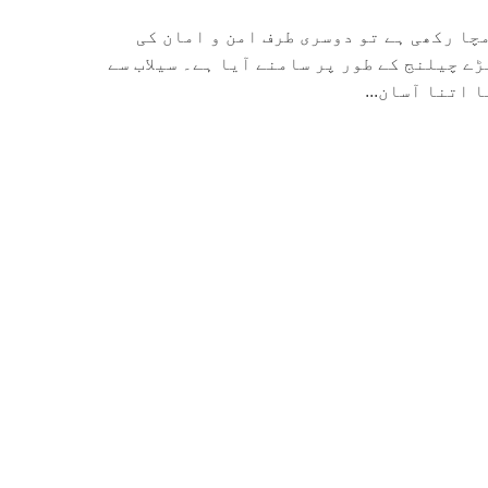
مچا رکھی ہے تو دوسری طرف امن و امان کی
ے چیلنج کے طور پر سامنے آیا ہے۔ سیلاب سے
 اتنا آسان...