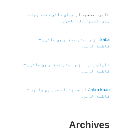
طاہرہ مسعود
از
جہاں دائرے ختم ہوتے
ہیں- نعیم اللہ باجوہ
Saba
از
جب جذبات خبر بن جائیں –
فاطمۃالزہرہ
نایاب زہرہ
از
جب جذبات خبر بن جائیں –
فاطمۃالزہرہ
Zahra khan
از
جب جذبات خبر بن جائیں –
فاطمۃالزہرہ
Archives