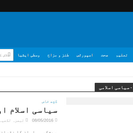
تعلیم
صحت
اسپورٹس
طنز و مزاح
وسطی ایشیا
کچھ خاص
سیاسی اسلام او
08/05/2016
تبصرہ لکھیے
بےشک، مسلمان کا نقصان 