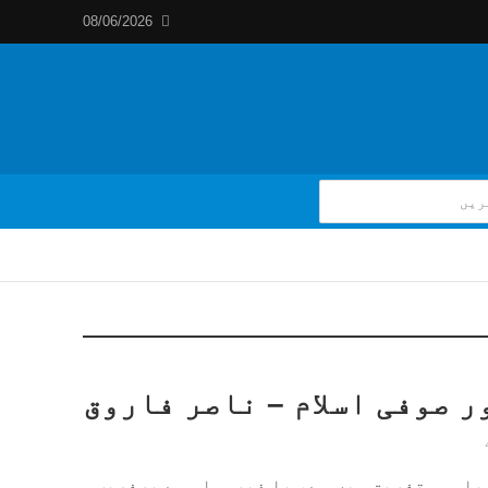
08/06/2026
ر صوفی اسلام – ناصر فاروق
باہمی تفریق میں ہے، یا غیرمسلم سے پرفریب