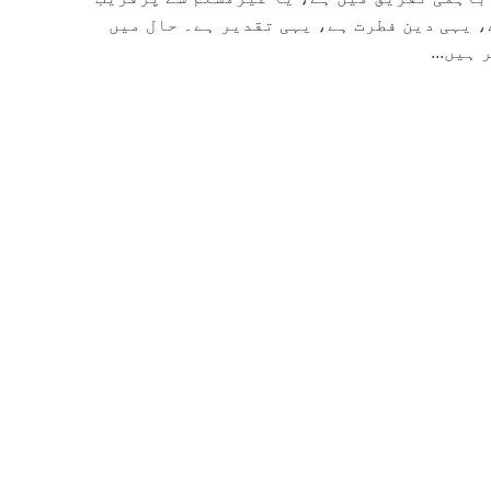
 یہی دین فطرت ہے، یہی تقدیر ہے۔ حال میں
ہیں...