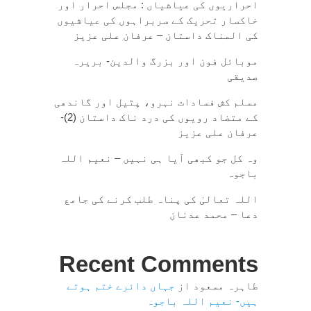
احراریوں کی عیاشیاں : مجلس احرار اور
خاکسار تحریک کے سربراہوں کی عیاشیوں
کی المناک داستان – عرفان علی عزیز
موبائل فون اور بزرگ والدین- بریرہ
صدیقی
مسلم کش فسادات نہرو، پٹیل اور گاندھی
کے متضاد رویوں کی درد ناک داستان (2)-
عرفان علی عزیز
وہ کل جو کبھی آیا ہی نہیں – نعیم اللہ
باجوہ
اللہ تعالیٰ کی پناہ طلب کرنے کی جامع
دعا – محمد عدنان
Recent Comments
طاہرہ مسعود
از
جہاں دائرے ختم ہوتے
ہیں- نعیم اللہ باجوہ