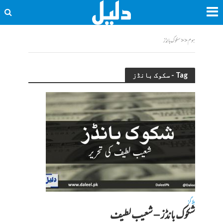
ہوم
<<
سکوک بانڈز
Tag - سکوک بانڈز
بلاگز
شکوک بانڈز – شعیب لطیف