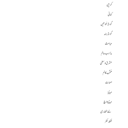
کراچی
کہانی
گوشہ خواتین
گوشہ ہند
مباحث
مذاہب عالم
مشرق وسطی
منتخب کالم
مہمات
میڈیا
میڈیا واچ
نئے لکھاری
نقطہ نظر