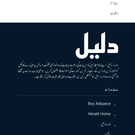
ہیڈلائنز
واقعات
ادارہ ’دلیل‘ اپنے تمام قارئین کو اس بات کی دعوت دیتا ہے کہ وہ خود بھی مختلف مسائل پر اپنی رائے کا کھل
کر اظہار کریں اور اس کے لیے ہر تحریر پر تبصرے کی سہولت کا استعمال کریں۔ جو بھی ویب سائٹ پر لکھنے
کا متمنی ہو، وہ ادارہ ’دلیل‘ کا مستقل رکن بن سکتا ہے اور اپنی نگارشات شامل کرسکتا ہے۔
صفحات
Buy Adspace
Herald Home
ادارہ دلیل
پالیسی