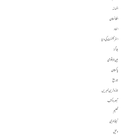
افسانہ
افغانستان
الحاد
انٹرٹینمنٹ کی دنیا
بلاگز
بین الاقوامی
پاکستان
تاریخ
تازہ ترین خبریں
تبصرہ کتب
تعلیم
ٹیکنالوجی
دلیل