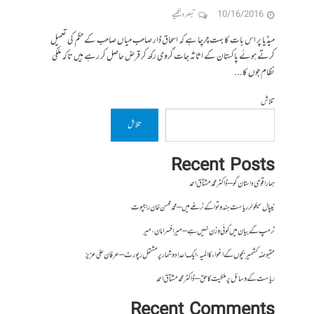
10/16/2016
تبصرہ لکھیے
میڈیا پر اس بات کا بہت چرچا ہے کہ اسحاق ڈار صاحب میاں صاحب کے حکم کی تعمیل
کرتے ہوئے پاکستان کے اثاثہ جات گروی رکھ کر قرض حاصل کر رہے ہیں تاکہ ملکی
نظام جوں کا...
تلاش
تلاش
Recent Posts
ہمارا قومی داستان گو – ڈاکٹر محمد مشتاق احمد
نیپال سیکولر ریاست ہندوتوا کے نرغے میں – محمد محسن خان راجپوت
ٹرمپ کے بیان میں کوئی وزن نہیں ہے – میر افسرامان،میر
مقبوضہ کشمیر بچوں کے اغواء کا المیہ، ایک اعداد و شمار پر مشتمل رپورٹ – عرفان علی عزیز
ریاست کے وسائل پر ملکیت کا حق – ڈاکٹر محمد مشتاق احمد
Recent Comments