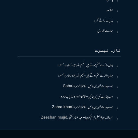
مقاصد
ہدایات برائے تحریر
ہمارے لکھاری
تازہ تبصرے
جہاں دائرے ختم ہوتے ہیں- نعیم اللہ باجوہ
از
طاہرہ مسعود
جہاں دائرے ختم ہوتے ہیں- نعیم اللہ باجوہ
از
طاہرہ مسعود
جب جذبات خبر بن جائیں – فاطمۃالزہرہ
از
Saba
جب جذبات خبر بن جائیں – فاطمۃالزہرہ
از
نایاب زہرہ
جب جذبات خبر بن جائیں – فاطمۃالزہرہ
از
Zahra khan
اس خاندان کا اصل مجرم کون! – عبدالغفار بگٹی
از
Zeeshan majid