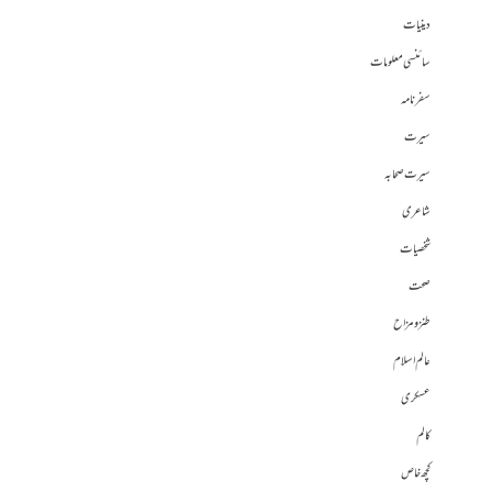
دینیات
سائنسی معلومات
سفرنامہ
سیرت
سیرت صحابہ
شاعری
شخصیات
صحت
طنز و مزاح
عالم اسلام
عسکری
کالم
کچھ خاص