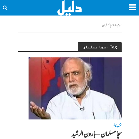
ہوم
<<
سچا مسلمان
Tag - سچا مسلمان
منتخب کالم
سچا مسلمان – ہارون الرشید