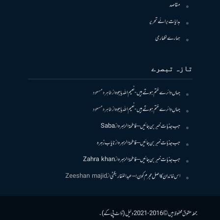
مقاصد
ہدایات برائے تحریر
ہمارے لکھاری
تازہ تبصرے
جہاں دائرے ختم ہوتے ہیں- نعیم اللہ باجوہ
از
طاہرہ مسعود
جہاں دائرے ختم ہوتے ہیں- نعیم اللہ باجوہ
از
طاہرہ مسعود
جب جذبات خبر بن جائیں – فاطمۃالزہرہ
از
Saba
جب جذبات خبر بن جائیں – فاطمۃالزہرہ
از
نایاب زہرہ
جب جذبات خبر بن جائیں – فاطمۃالزہرہ
از
Zahra khan
اس خاندان کا اصل مجرم کون! – عبدالغفار بگٹی
از
Zeeshan majid
جملہ حقوق محفوظ ہیں © 2016-2021 دلیل (ڈاٹ پی کے)۔