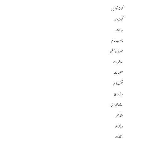
گوشہ خواتین
گوشہ ہند
مباحث
مذاہب عالم
مشرق وسطی
معاشرت
معلومات
منتخب کالم
میڈیا واچ
نئے لکھاری
نقطہ نظر
ہیڈلائنز
واقعات