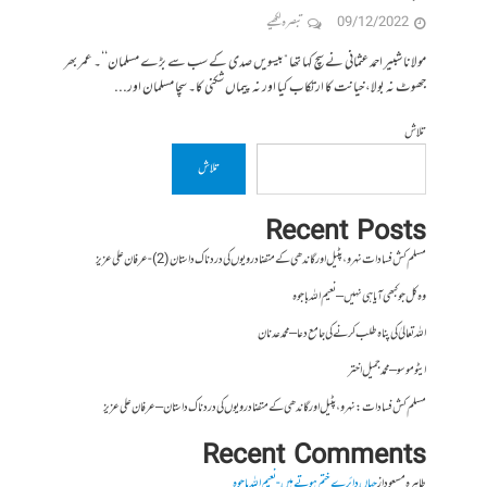
09/12/2022
تبصرہ لکھیے
مولانا شبیر احمد عثمانی نے سچ کہا تھا ”بیسویں صدی کے سب سے بڑے مسلمان‘‘۔ عمر بھر
جھوٹ نہ بولا، خیانت کا ارتکاب کیا اور نہ پیماں شکنی کا۔ سچا مسلمان اور...
تلاش
تلاش
Recent Posts
مسلم کش فسادات نہرو، پٹیل اور گاندھی کے متضاد رویوں کی درد ناک داستان (2)- عرفان علی عزیز
وہ کل جو کبھی آیا ہی نہیں – نعیم اللہ باجوہ
اللہ تعالیٰ کی پناہ طلب کرنے کی جامع دعا – محمد عدنان
ایٹوموسو – محمد جمیل اختر
مسلم کش فسادات : نہرو، پٹیل اور گاندھی کے متضاد رویوں کی درد ناک داستان – عرفان علی عزیز
Recent Comments
طاہرہ مسعود
از
جہاں دائرے ختم ہوتے ہیں- نعیم اللہ باجوہ