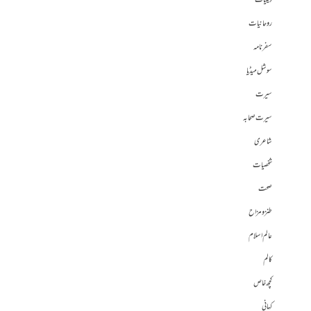
دینیات
روحانیات
سفرنامہ
سوشل میڈیا
سیرت
سیرت صحابہ
شاعری
شخصیات
صحت
طنز و مزاح
عالم اسلام
کالم
کچھ خاص
کہانی