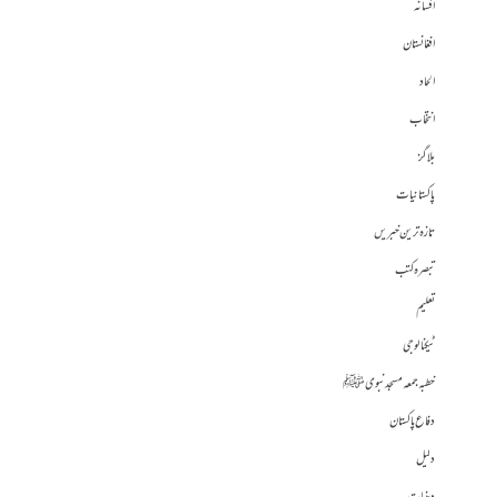
افسانہ
افغانستان
الحاد
انتخاب
بلاگز
پاکستانیات
تازہ ترین خبریں
تبصرہ کتب
تعلیم
ٹیکنالوجی
خطبہ جمعہ مسجد نبوی ﷺ
دفاع پاکستان
دلیل