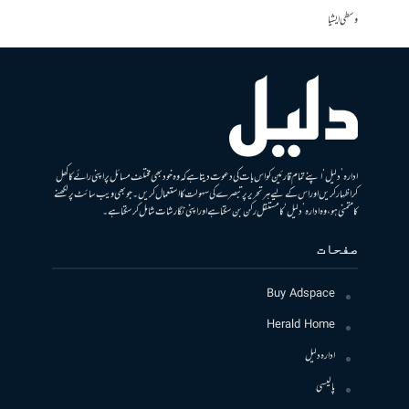
وسطی ایشیا
ادارہ ’دلیل‘ اپنے تمام قارئین کو اس بات کی دعوت دیتا ہے کہ وہ خود بھی مختلف مسائل پر اپنی رائے کا کھل
کر اظہار کریں اور اس کے لیے ہر تحریر پر تبصرے کی سہولت کا استعمال کریں۔ جو بھی ویب سائٹ پر لکھنے
کا متمنی ہو، وہ ادارہ ’دلیل‘ کا مستقل رکن بن سکتا ہے اور اپنی نگارشات شامل کرسکتا ہے۔
صفحات
Buy Adspace
Herald Home
ادارہ دلیل
پالیسی