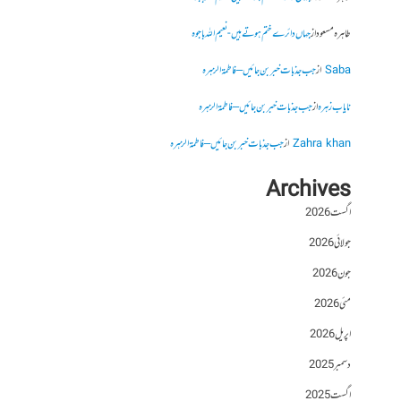
طاہرہ مسعود
از
جہاں دائرے ختم ہوتے ہیں- نعیم اللہ باجوہ
Saba
از
جب جذبات خبر بن جائیں – فاطمۃالزہرہ
نایاب زہرہ
از
جب جذبات خبر بن جائیں – فاطمۃالزہرہ
Zahra khan
از
جب جذبات خبر بن جائیں – فاطمۃالزہرہ
Archives
اگست 2026
جولائی 2026
جون 2026
مئی 2026
اپریل 2026
دسمبر 2025
اگست 2025