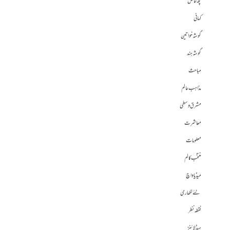
کچھ خاص
کہانی
گوشہ خواتین
گوشہ ہند
مباحث
مذاہب عالم
مشرق وسطی
معاشرت
معلومات
منتخب کالم
میڈیا واچ
نئے لکھاری
نقطہ نظر
ہیڈلائنز