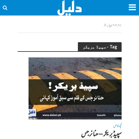
ہوم
<<
سپیڈ بریکر
Tag - سپیڈ بریکر
کچھ خاص
سپیڈ بریکر – حنا نرجس