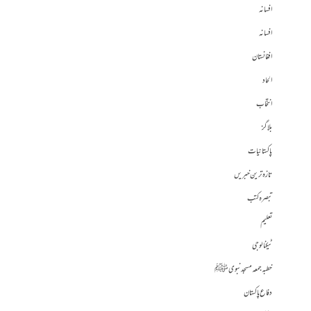
افسانہ
افسانہ
افغانستان
الحاد
انتخاب
بلاگز
پاکستانیات
تازہ ترین خبریں
تبصرہ کتب
تعلیم
ٹیکنالوجی
خطبہ جمعہ مسجد نبوی ﷺ
دفاع پاکستان