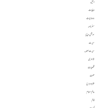
دلیل
دینیات
روحانیات
سفرنامہ
سوشل میڈیا
سیرت
سیرت صحابہ
شاعری
شخصیات
صحت
طنز و مزاح
عالم اسلام
کالم