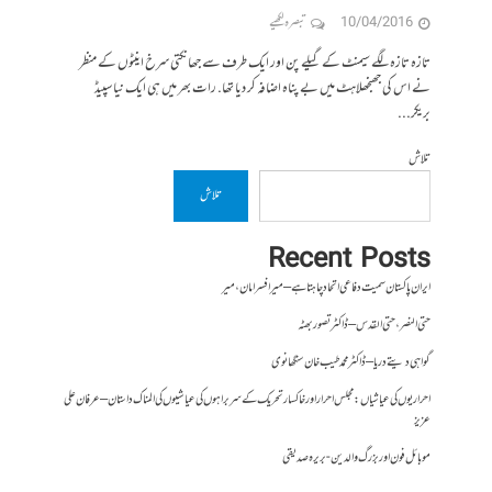
10/04/2016
تبصرہ لکھیے
تازہ تازہ لگے سیمنٹ کے گیلے پن اور ایک طرف سے جھانکتی سرخ اینٹوں کے منظر
نے اس کی جھنجھلاہٹ میں بے پناہ اضافہ کر دیا تھا. رات بھر میں ہی ایک نیا سپیڈ
بریکر...
تلاش
تلاش
Recent Posts
ایران پاکستان سمیت دفاعی اتحاد چاہتا ہے – میر افسر امان،میر
حتی النصر ، حتی القدس – ڈاکٹر تصور بھٹہ
گواہی دیتے دریا – ڈاکٹر محمد طیب خان سنگھانوی
احراریوں کی عیاشیاں : مجلس احرار اور خاکسار تحریک کے سربراہوں کی عیاشیوں کی المناک داستان – عرفان علی
عزیز
موبائل فون اور بزرگ والدین- بریرہ صدیقی