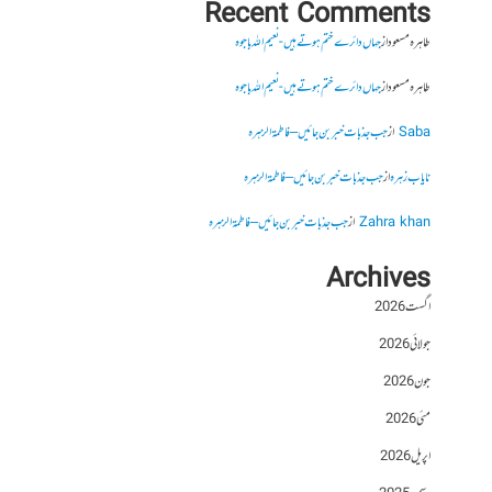
Recent Comments
طاہرہ مسعود
از
جہاں دائرے ختم ہوتے ہیں- نعیم اللہ باجوہ
طاہرہ مسعود
از
جہاں دائرے ختم ہوتے ہیں- نعیم اللہ باجوہ
Saba
از
جب جذبات خبر بن جائیں – فاطمۃالزہرہ
نایاب زہرہ
از
جب جذبات خبر بن جائیں – فاطمۃالزہرہ
Zahra khan
از
جب جذبات خبر بن جائیں – فاطمۃالزہرہ
Archives
اگست 2026
جولائی 2026
جون 2026
مئی 2026
اپریل 2026