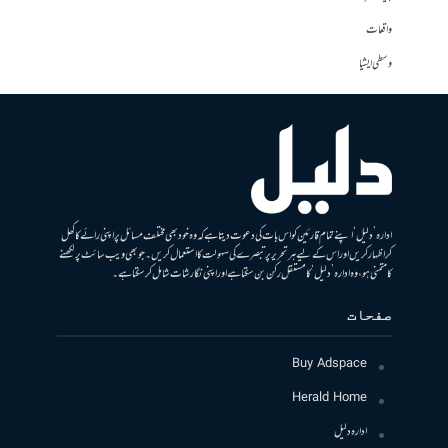
واقعات
وسطی ایشیا
ادارہ ’دلیل‘ اپنے تمام قارئین کو اس بات کی دعوت دیتا ہے کہ وہ خود بھی مختلف مسائل پر اپنی رائے کا کھل
کر اظہار کریں اور اس کے لیے ہر تحریر پر تبصرے کی سہولت کا استعمال کریں۔ جو بھی ویب سائٹ پر لکھنے
کا متمنی ہو، وہ ادارہ ’دلیل‘ کا مستقل رکن بن سکتا ہے اور اپنی نگارشات شامل کرسکتا ہے۔
صفحات
Buy Adspace
Herald Home
ادارہ دلیل