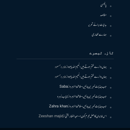
پالیسی
مقاصد
ہدایات برائے تحریر
ہمارے لکھاری
تازہ تبصرے
جہاں دائرے ختم ہوتے ہیں- نعیم اللہ باجوہ
از
طاہرہ مسعود
جہاں دائرے ختم ہوتے ہیں- نعیم اللہ باجوہ
از
طاہرہ مسعود
جب جذبات خبر بن جائیں – فاطمۃالزہرہ
از
Saba
جب جذبات خبر بن جائیں – فاطمۃالزہرہ
از
نایاب زہرہ
جب جذبات خبر بن جائیں – فاطمۃالزہرہ
از
Zahra khan
اس خاندان کا اصل مجرم کون! – عبدالغفار بگٹی
از
Zeeshan majid