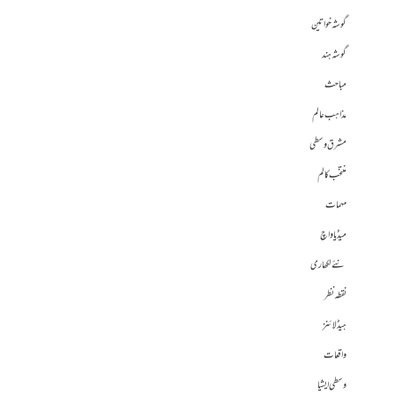
گوشہ خواتین
گوشہ ہند
مباحث
مذاہب عالم
مشرق وسطی
منتخب کالم
مہمات
میڈیا واچ
نئے لکھاری
نقطہ نظر
ہیڈلائنز
واقعات
وسطی ایشیا