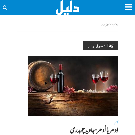
ہوم
<<
سول وار
Tag - سول وار
کالم
اِدھر یا اُدھر-جاوید چوہدری