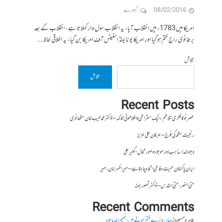
08/02/2016
تبصرے
امریکا میں 1783ء میں انقلاب آیا، یہ انقلاب سول وار کہلاتا ہے، انقلاب کے بعد
برطانوی راج ختم ہو گیا اور امریکا یونائیٹڈ اسٹیٹس آف امریکا بن گیا، یہ اخلاقی لحاظ...
تلاش
تلاش
Recent Posts
عصرِ نو کا فکری تلاطم: ایک سقراطی و افلاطونی محاکمہ – ڈاکٹر محمد طیب خان سنگھانوی
رنجیت سنگھ کی فوج – عرفان علی عزیز
وجودِ خدا، مذہب اور موجودہ صورتحال- کبیر علی
ایران پاکستان سمیت دفاعی اتحاد چاہتا ہے – میر افسر امان،میر
حتی النصر ، حتی القدس – ڈاکٹر تصور بھٹہ
Recent Comments
طاہرہ مسعود
از
جہاں دائرے ختم ہوتے ہیں- نعیم اللہ باجوہ