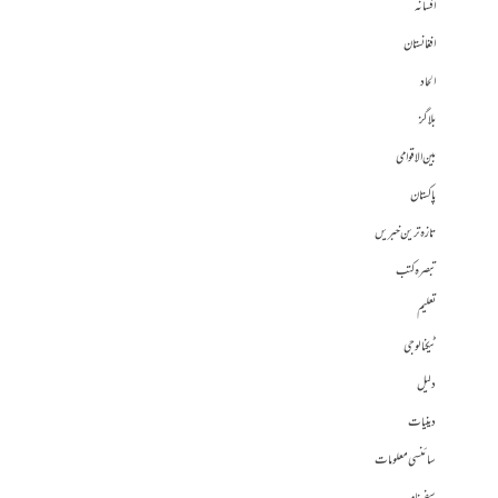
افسانہ
افغانستان
الحاد
بلاگز
بین الاقوامی
پاکستان
تازہ ترین خبریں
تبصرہ کتب
تعلیم
ٹیکنالوجی
دلیل
دینیات
سائنسی معلومات