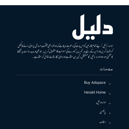
ادارہ ’دلیل‘ اپنے تمام قارئین کو اس بات کی دعوت دیتا ہے کہ وہ خود بھی مختلف مسائل پر اپنی رائے کا کھل
کر اظہار کریں اور اس کے لیے ہر تحریر پر تبصرے کی سہولت کا استعمال کریں۔ جو بھی ویب سائٹ پر لکھنے
کا متمنی ہو، وہ ادارہ ’دلیل‘ کا مستقل رکن بن سکتا ہے اور اپنی نگارشات شامل کرسکتا ہے۔
صفحات
Buy Adspace
Herald Home
ادارہ دلیل
پالیسی
مقاصد