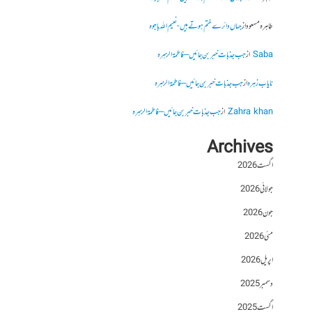
طاہرہ مسعود
از
جہاں دائرے ختم ہوتے ہیں- نعیم اللہ باجوہ
Saba
از
جب جذبات خبر بن جائیں – فاطمۃالزہرہ
نایاب زہرہ
از
جب جذبات خبر بن جائیں – فاطمۃالزہرہ
Zahra khan
از
جب جذبات خبر بن جائیں – فاطمۃالزہرہ
Archives
اگست 2026
جولائی 2026
جون 2026
مئی 2026
اپریل 2026
دسمبر 2025
اگست 2025