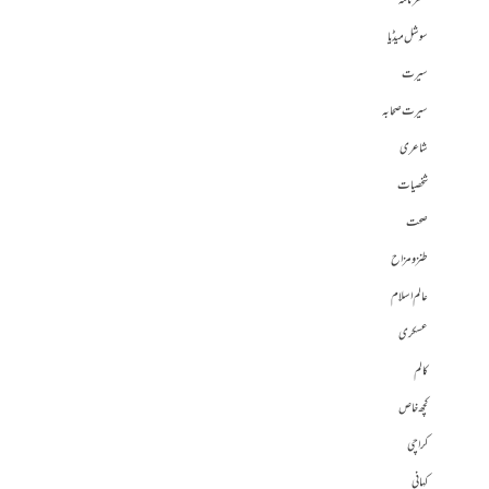
سفرنامہ
سوشل میڈیا
سیرت
سیرت صحابہ
شاعری
شخصیات
صحت
طنز و مزاح
عالم اسلام
عسکری
کالم
کچھ خاص
کراچی
کہانی