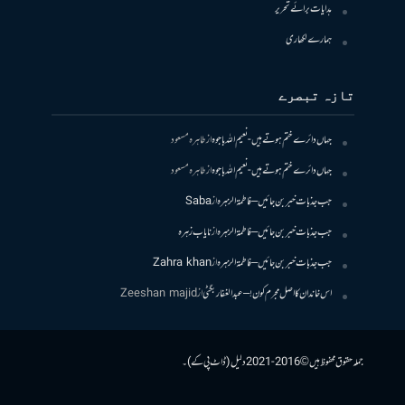
ہدایات برائے تحریر
ہمارے لکھاری
تازہ تبصرے
جہاں دائرے ختم ہوتے ہیں- نعیم اللہ باجوہ
از
طاہرہ مسعود
جہاں دائرے ختم ہوتے ہیں- نعیم اللہ باجوہ
از
طاہرہ مسعود
جب جذبات خبر بن جائیں – فاطمۃالزہرہ
از
Saba
جب جذبات خبر بن جائیں – فاطمۃالزہرہ
از
نایاب زہرہ
جب جذبات خبر بن جائیں – فاطمۃالزہرہ
از
Zahra khan
اس خاندان کا اصل مجرم کون! – عبدالغفار بگٹی
از
Zeeshan majid
جملہ حقوق محفوظ ہیں © 2016-2021 دلیل (ڈاٹ پی کے)۔