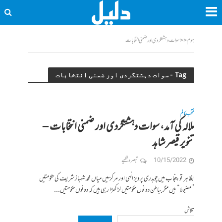
ہوم
<<
سوات دہشتگردی اور ضمنی انتخابات
Tag - سوات دہشتگردی اور ضمنی انتخابات
منتخب کالم
ملالہ کی آمد، سوات دہشتگردی اور ضمنی انتخابات –
تنویر قیصر شاہد
10/15/2022
تبصرہ لکھیے
بظاہر تو پنجاب میں چوہدری پرویز الٰہی اور مرکز میں میاں محمد شہباز شریف کی حکومتیں
’’مضبوط‘‘ ہیں مگر بباطن دونوں حکومتیں لڑ کھڑا رہی ہیں کہ دونوں حکومتیں...
تلاش