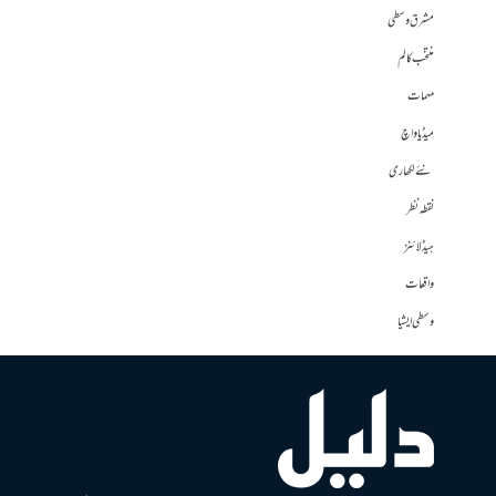
مشرق وسطی
منتخب کالم
مہمات
میڈیا واچ
نئے لکھاری
نقطہ نظر
ہیڈلائنز
واقعات
وسطی ایشیا