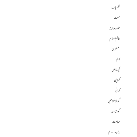
شخصیات
صحت
طنز و مزاح
عالم اسلام
عسکری
کالم
کچھ خاص
کراچی
کہانی
گوشہ خواتین
گوشہ ہند
مباحث
مذاہب عالم