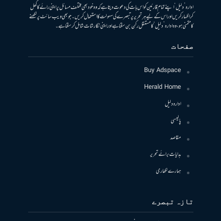
ادارہ ’دلیل‘ اپنے تمام قارئین کو اس بات کی دعوت دیتا ہے کہ وہ خود بھی مختلف مسائل پر اپنی رائے کا کھل
کر اظہار کریں اور اس کے لیے ہر تحریر پر تبصرے کی سہولت کا استعمال کریں۔ جو بھی ویب سائٹ پر لکھنے
کا متمنی ہو، وہ ادارہ ’دلیل‘ کا مستقل رکن بن سکتا ہے اور اپنی نگارشات شامل کرسکتا ہے۔
صفحات
Buy Adspace
Herald Home
ادارہ دلیل
پالیسی
مقاصد
ہدایات برائے تحریر
ہمارے لکھاری
تازہ تبصرے