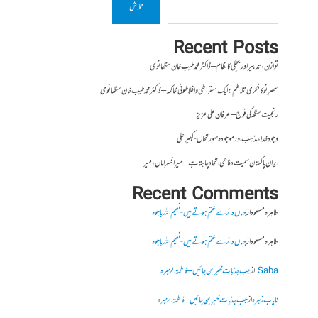
تلاش
Recent Posts
توازن، تدبیر اور بجلی کا نظام – ڈاکٹر محمد طیب خان سنگھانوی
عصرِ نو کا فکری تلاطم: ایک سقراطی و افلاطونی محاکمہ – ڈاکٹر محمد طیب خان سنگھانوی
رنجیت سنگھ کی فوج – عرفان علی عزیز
وجودِ خدا، مذہب اور موجودہ صورتحال- کبیر علی
ایران پاکستان سمیت دفاعی اتحاد چاہتا ہے – میر افسر امان،میر
Recent Comments
طاہرہ مسعود
از
جہاں دائرے ختم ہوتے ہیں- نعیم اللہ باجوہ
طاہرہ مسعود
از
جہاں دائرے ختم ہوتے ہیں- نعیم اللہ باجوہ
Saba
از
جب جذبات خبر بن جائیں – فاطمۃالزہرہ
نایاب زہرہ
از
جب جذبات خبر بن جائیں – فاطمۃالزہرہ