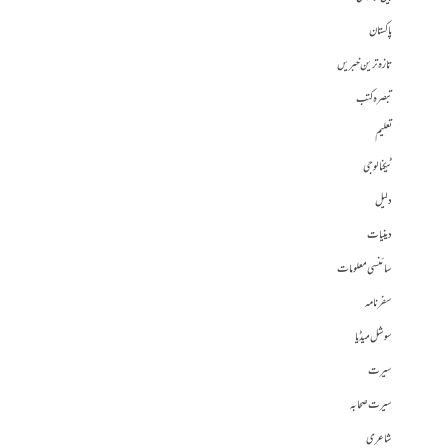
پاکستان
تازہ ترین خبریں
تبصرہ کتب
تعلیم
ٹیکنالوجی
دلیل
دینیات
سائنسی معلومات
سفرنامہ
سوشل میڈیا
سیرت
سیرت صحابہ
شاعری