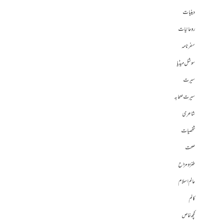
دینیات
روحانیات
سفرنامہ
سوشل میڈیا
سیرت
سیرت صحابہ
شاعری
شخصیات
صحت
طنز و مزاح
عالم اسلام
کالم
کچھ خاص