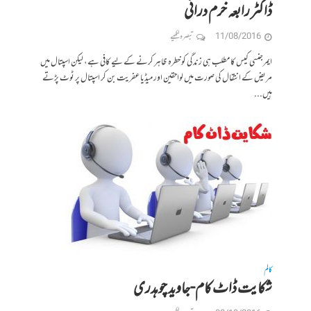
ڈاکٹر رابعہ خرم درانی
11/08/2016
تبصرہ لکھیے
ایمرجنسی کیس کا مطلب ہی زندگی کو خطرہ ظاہر کرنے کے لیے کافی ہے، لیکن اسپتال میں
مریض کے انتقال کی صورت میں لواحقین اور میڈیا عفریت بن کر اسپتال پر ٹوٹ پڑتے
ہیں...
کالم
شکایت ڈاٹ کام-جاوید چوہدری