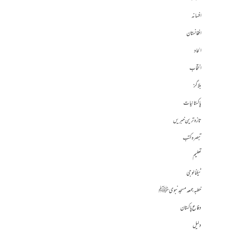
افسانہ
افغانستان
الحاد
انتخاب
بلاگز
پاکستانیات
تازہ ترین خبریں
تبصرہ کتب
تعلیم
ٹیکنالوجی
خطبہ جمعہ مسجد نبوی ﷺ
دفاع پاکستان
دلیل