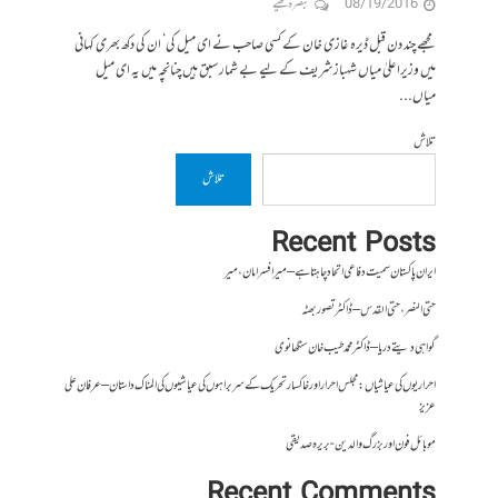
08/19/2016
تبصرہ لکھیے
مجھے چند دن قبل ڈیرہ غازی خان کے کسی صاحب نے ای میل کی‘ ان کی دکھ بھری کہانی
میں وزیراعلیٰ میاں شہباز شریف کے لیے بے شمار سبق ہیں چنانچہ میں یہ ای میل
میاں...
تلاش
تلاش
Recent Posts
ایران پاکستان سمیت دفاعی اتحاد چاہتا ہے – میر افسر امان،میر
حتی النصر ، حتی القدس – ڈاکٹر تصور بھٹہ
گواہی دیتے دریا – ڈاکٹر محمد طیب خان سنگھانوی
احراریوں کی عیاشیاں : مجلس احرار اور خاکسار تحریک کے سربراہوں کی عیاشیوں کی المناک داستان – عرفان علی
عزیز
موبائل فون اور بزرگ والدین- بریرہ صدیقی
Recent Comments