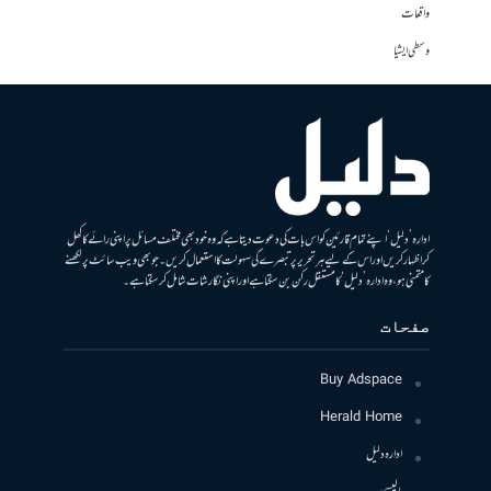
واقعات
وسطی ایشیا
ادارہ ’دلیل‘ اپنے تمام قارئین کو اس بات کی دعوت دیتا ہے کہ وہ خود بھی مختلف مسائل پر اپنی رائے کا کھل
کر اظہار کریں اور اس کے لیے ہر تحریر پر تبصرے کی سہولت کا استعمال کریں۔ جو بھی ویب سائٹ پر لکھنے
کا متمنی ہو، وہ ادارہ ’دلیل‘ کا مستقل رکن بن سکتا ہے اور اپنی نگارشات شامل کرسکتا ہے۔
صفحات
Buy Adspace
Herald Home
ادارہ دلیل