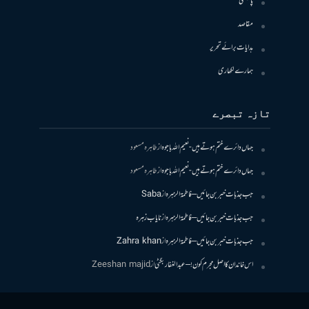
پالیسی
مقاصد
ہدایات برائے تحریر
ہمارے لکھاری
تازہ تبصرے
جہاں دائرے ختم ہوتے ہیں- نعیم اللہ باجوہ
از
طاہرہ مسعود
جہاں دائرے ختم ہوتے ہیں- نعیم اللہ باجوہ
از
طاہرہ مسعود
جب جذبات خبر بن جائیں – فاطمۃالزہرہ
از
Saba
جب جذبات خبر بن جائیں – فاطمۃالزہرہ
از
نایاب زہرہ
جب جذبات خبر بن جائیں – فاطمۃالزہرہ
از
Zahra khan
اس خاندان کا اصل مجرم کون! – عبدالغفار بگٹی
از
Zeeshan majid