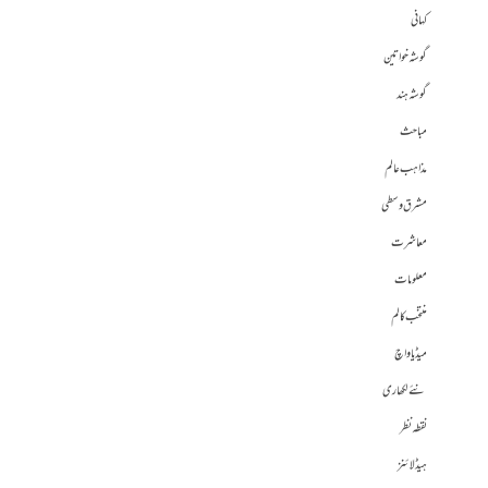
کہانی
گوشہ خواتین
گوشہ ہند
مباحث
مذاہب عالم
مشرق وسطی
معاشرت
معلومات
منتخب کالم
میڈیا واچ
نئے لکھاری
نقطہ نظر
ہیڈلائنز