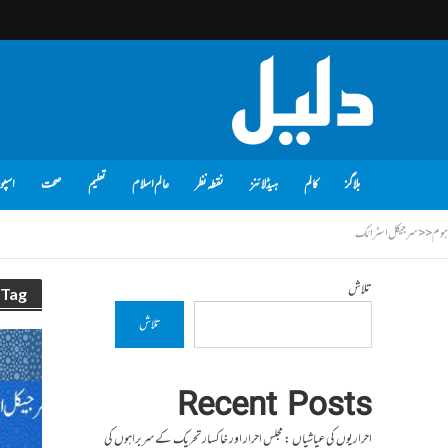
بلاگز
کالم
ہیڈلائنز
نقطہ نظر
عالم اسلام
تعلیم
صحت
اسپو
ہوم
<<
سرجیکل اسٹرائک
تلاش
Tag - سرجیکل اسٹرائک
تلاش
Recent Posts
احراریوں کی عیاشیاں : مجلس احرار اور خاکسار تحریک کے سربراہوں کی