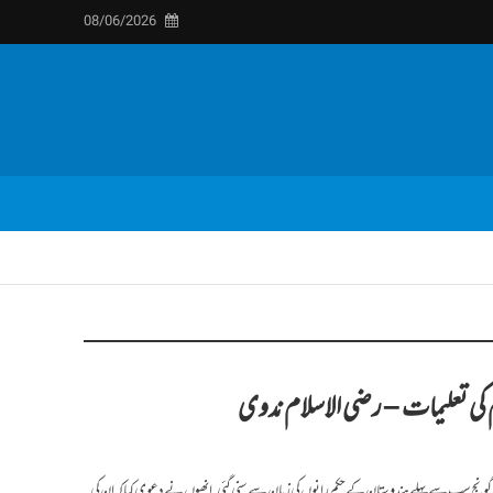
08/06/2026
 کی تعلیمات – رضی الاسلام ندوی
ونج سب سے پہلے ہندوستان کے حکم رانوں کی زبان سے سنی گئی. انھوں نے دعوی کیا کہ ان کی