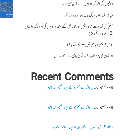
عیاشیوں کی المناک داستان – عرفان علی عزیز
موبائل فون اور بزرگ والدین- بریرہ صدیقی
مسلم کش فسادات نہرو، پٹیل اور گاندھی کے متضاد رویوں کی درد ناک داستان
(2)- عرفان علی عزیز
وہ کل جو کبھی آیا ہی نہیں – نعیم اللہ باجوہ
اللہ تعالیٰ کی پناہ طلب کرنے کی جامع دعا – محمد عدنان
Recent Comments
طاہرہ مسعود
از
جہاں دائرے ختم ہوتے ہیں- نعیم اللہ باجوہ
طاہرہ مسعود
از
جہاں دائرے ختم ہوتے ہیں- نعیم اللہ باجوہ
Saba
از
جب جذبات خبر بن جائیں – فاطمۃالزہرہ