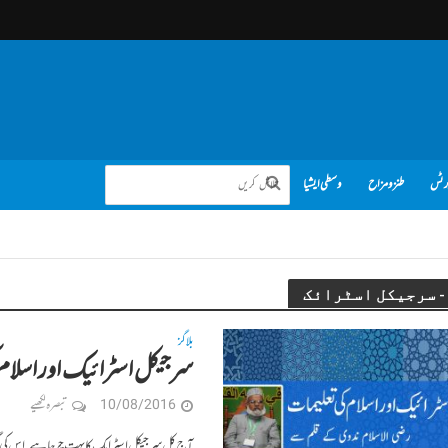
رٹس
طنز و مزاح
وسطی ایشیا
بلاگز
سرجیکل اسٹرائیک اور اسلام
10/08/2016
تبصرہ لکھیے
آج کل سرجیکل اسٹرایک کا بہت چرچا ہے. اس کی گ