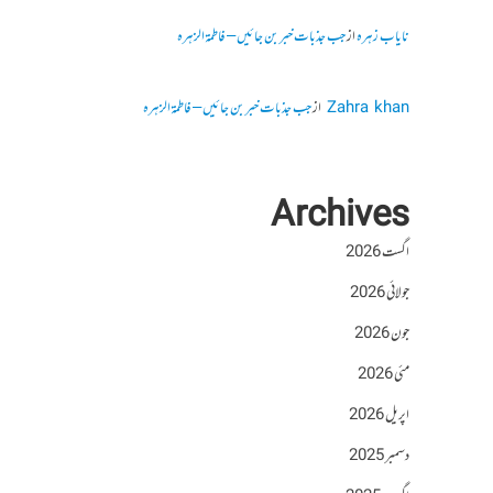
نایاب زہرہ
از
جب جذبات خبر بن جائیں – فاطمۃالزہرہ
Zahra khan
از
جب جذبات خبر بن جائیں – فاطمۃالزہرہ
Archives
اگست 2026
جولائی 2026
جون 2026
مئی 2026
اپریل 2026
دسمبر 2025