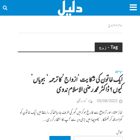
ہوم
<<
زوج
Tag - زوج
مباحث
ایک خاتون کی شکایت ‘ازواج’ کا ترجمہ ‘بیویاں’
کیوں؟ ڈاکٹر محمد رضی الاسلام ندوی
05/08/2022
تبصرہ لکھیے
نماز عشاء اور تراویح سے فارغ ہوکر میں گھر کی طرف جارہا تھا کہ راستے میں ایک خاتون کو
کھڑا دیکھ کر ٹھٹھکا . ” پھوپھا! میں بڑی دیر سے آپ کا انتظار کررہی...
تلاش