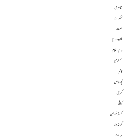
شاعری
شخصیات
صحت
طنز و مزاح
عالم اسلام
عسکری
کالم
کچھ خاص
کراچی
کہانی
گوشہ خواتین
گوشہ ہند
مباحث