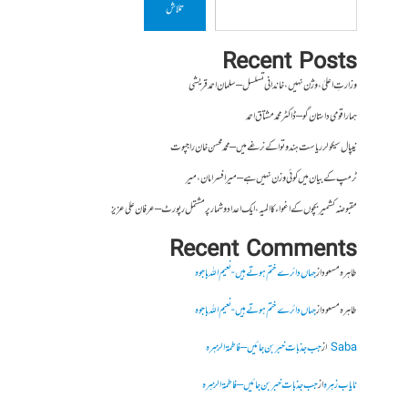
تلاش
Recent Posts
وزارتِ اعلیٰ ، وژن نہیں ، خاندانی تسلسل – سلمان احمد قریشی
ہمارا قومی داستان گو – ڈاکٹر محمد مشتاق احمد
نیپال سیکولر ریاست ہندوتوا کے نرغے میں – محمد محسن خان راجپوت
ٹرمپ کے بیان میں کوئی وزن نہیں ہے – میر افسرامان،میر
مقبوضہ کشمیر بچوں کے اغواء کا المیہ، ایک اعداد و شمار پر مشتمل رپورٹ – عرفان علی عزیز
Recent Comments
طاہرہ مسعود
از
جہاں دائرے ختم ہوتے ہیں- نعیم اللہ باجوہ
طاہرہ مسعود
از
جہاں دائرے ختم ہوتے ہیں- نعیم اللہ باجوہ
Saba
از
جب جذبات خبر بن جائیں – فاطمۃالزہرہ
نایاب زہرہ
از
جب جذبات خبر بن جائیں – فاطمۃالزہرہ