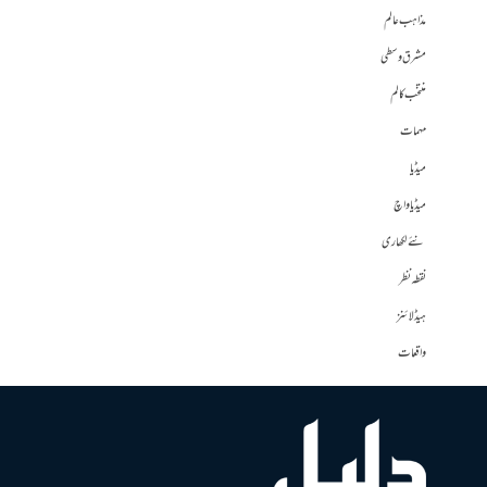
مذاہب عالم
مشرق وسطی
منتخب کالم
مہمات
میڈیا
میڈیا واچ
نئے لکھاری
نقطہ نظر
ہیڈلائنز
واقعات