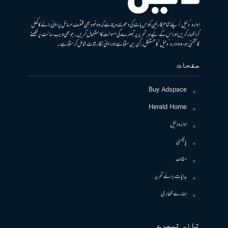
ادارہ ’دلیل‘ اپنے تمام قارئین کو اس بات کی دعوت دیتا ہے کہ وہ خود بھی مختلف مسائل پر اپنی رائے کا کھل
کر اظہار کریں اور اس کے لیے ہر تحریر پر تبصرے کی سہولت کا استعمال کریں۔ جو بھی ویب سائٹ پر لکھنے
کا متمنی ہو، وہ ادارہ ’دلیل‘ کا مستقل رکن بن سکتا ہے اور اپنی نگارشات شامل کرسکتا ہے۔
صفحات
Buy Adspace
Herald Home
ادارہ دلیل
پالیسی
مقاصد
ہدایات برائے تحریر
ہمارے لکھاری
تازہ تبصرے