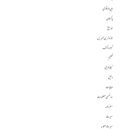
بین الاقوامی
پاکستان
تاریخ
تازہ ترین خبریں
تبصرہ کتب
تعلیم
ٹیکنالوجی
دلیل
دینیات
سائنسی معلومات
سفرنامہ
سیرت
سیرت صحابہ