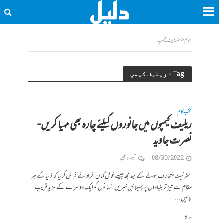
ہوم
<<
ریلیف کیمپ
Tag - ریلیف کیمپ
منتخب کالم
ریلیف کیمپوں میں جانوروں کیلئے چارہ بھی مہیا کریں-
نصرت جاوید
08/30/2022
تبصرہ لکھیے
انٹرنیٹ متعارف ہونے کے بعد مجھ جیسے خوش گماں افراد نے فرض کرلیا کہ دُنیا کے ہر
مقام سے تیز تر بنیادوں پر پھیلائیں خبریں انسانوں کو ایک دوسرے کے مزید قریب
لائیں...