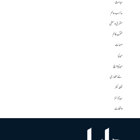
مباحث
مذاہب عالم
مشرق وسطی
منتخب کالم
مہمات
میڈیا
میڈیا واچ
نئے لکھاری
نقطہ نظر
ہیڈلائنز
واقعات