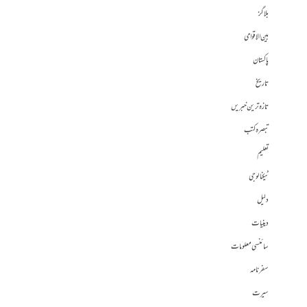
بلاگز
بین الاقوامی
پاکستان
تاریخ
تازہ ترین خبریں
تبصرہ کتب
تعلیم
ٹیکنالوجی
دلیل
دینیات
سائنسی معلومات
سفرنامہ
سیرت