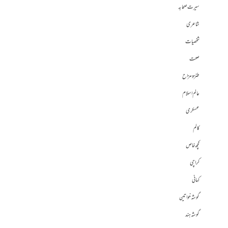
سیرت صحابہ
شاعری
شخصیات
صحت
طنز و مزاح
عالم اسلام
عسکری
کالم
کچھ خاص
کراچی
کہانی
گوشہ خواتین
گوشہ ہند