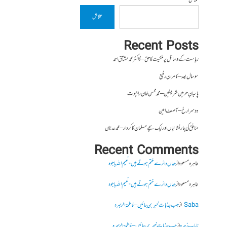
تلاش
تلاش
Recent Posts
ریاست کے وسائل پر ملکیت کا حق – ڈاکٹر محمد مشتاق احمد
سو سال بعد – کامران رفیع
پاسبانِ حرمین شریفین – محمد محسن خان راجپوت
دوسرا رخ – آصف امین
منافق کی چار نشانیاں اور ایک سچے مسلمان کا کردار – محمد عدنان
Recent Comments
طاہرہ مسعود
از
جہاں دائرے ختم ہوتے ہیں- نعیم اللہ باجوہ
طاہرہ مسعود
از
جہاں دائرے ختم ہوتے ہیں- نعیم اللہ باجوہ
Saba
از
جب جذبات خبر بن جائیں – فاطمۃالزہرہ
نایاب زہرہ
از
جب جذبات خبر بن جائیں – فاطمۃالزہرہ