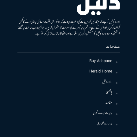
ادارہ ’دلیل‘ اپنے تمام قارئین کو اس بات کی دعوت دیتا ہے کہ وہ خود بھی مختلف مسائل پر اپنی رائے کا کھل
کر اظہار کریں اور اس کے لیے ہر تحریر پر تبصرے کی سہولت کا استعمال کریں۔ جو بھی ویب سائٹ پر لکھنے
کا متمنی ہو، وہ ادارہ ’دلیل‘ کا مستقل رکن بن سکتا ہے اور اپنی نگارشات شامل کرسکتا ہے۔
صفحات
Buy Adspace
Herald Home
ادارہ دلیل
پالیسی
مقاصد
ہدایات برائے تحریر
ہمارے لکھاری