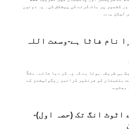
ور کشمیر پر بات کرنے کی پیشکش کی۔ یہ دونوں
لیکن یہ...
ا نام فاٹا ہے-وسعت اللہ
 ہی طریقہ ہوتا ہے کہ وہ کر دیا جائے۔ مثلاً
ت بلتستان کو فرنٹیر کرائمز ریگولیشنز کے
بھٹو...
اٹوٹ انگ تک (حصہ اول)-