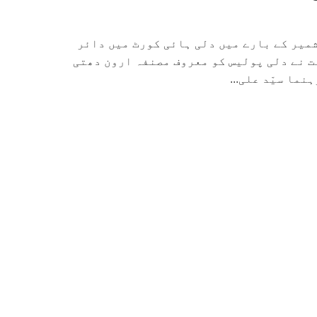
میر کے بارے میں دلی ہائی کورٹ میں دائر
ت نے دلی پولیس کو معروف مصنفہ ارون دھتی
ما سیّد علی...