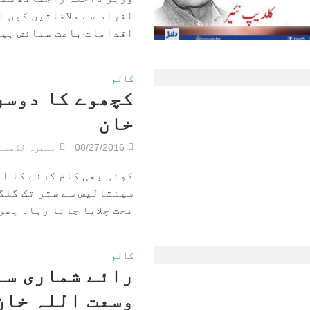
افراد سے ملاقاتیں کیں ا
اقدامات باعث ستائش ہیں 
کالم
کچھوے کا دوسر
خان
08/27/2016
تبصرہ لکھیے
کوئی بھی کام کرنے کا ایک
سینتالیس سے ستر تک گلگ
تحت چلایا جاتا رہا۔ پھر 
کالم
رائے شماری سے 
وسعت اللہ خان