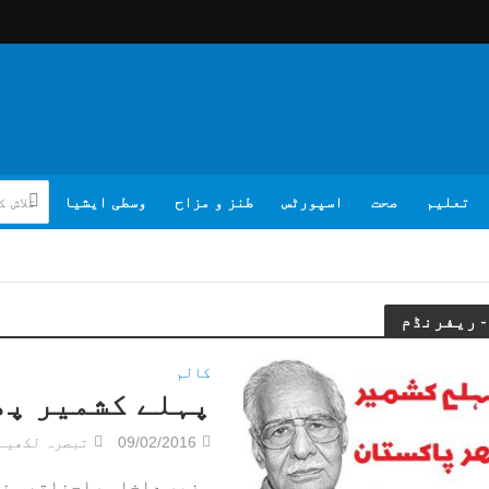
تعلیم
صحت
اسپورٹس
طنز و مزاح
وسطی ایشیا
کالم
پہلے کشمیر پھ
09/02/2016
تبصرہ لکھیے