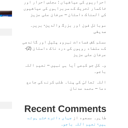
احراریوں کی عیاشیاں : مجلس احرار اور
خاکسار تحریک کے سربراہوں کی عیاشیوں
کی المناک داستان – عرفان علی عزیز
موبائل فون اور بزرگ والدین- بریرہ
صدیقی
مسلم کش فسادات نہرو، پٹیل اور گاندھی
کے متضاد رویوں کی درد ناک داستان (2)-
عرفان علی عزیز
وہ کل جو کبھی آیا ہی نہیں – نعیم اللہ
باجوہ
اللہ تعالیٰ کی پناہ طلب کرنے کی جامع
دعا – محمد عدنان
Recent Comments
طاہرہ مسعود
از
جہاں دائرے ختم ہوتے
ہیں- نعیم اللہ باجوہ