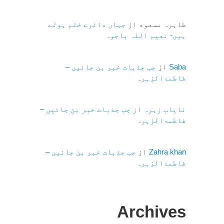
طاہرہ مسعود
از
جہاں دائرے ختم ہوتے
ہیں- نعیم اللہ باجوہ
Saba
از
جب جذبات خبر بن جائیں –
فاطمۃالزہرہ
نایاب زہرہ
از
جب جذبات خبر بن جائیں –
فاطمۃالزہرہ
Zahra khan
از
جب جذبات خبر بن جائیں –
فاطمۃالزہرہ
Archives