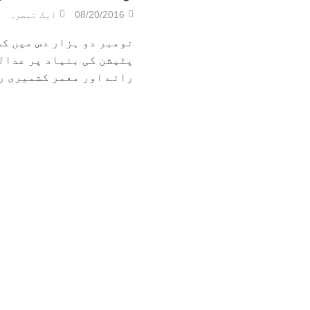
08/20/2016
ایک تبصرہ
نومبر دو ہزار دس میں کش
پٹیشن کی بنیاد پر عدال
رائے اور معمر کشمیری رہن