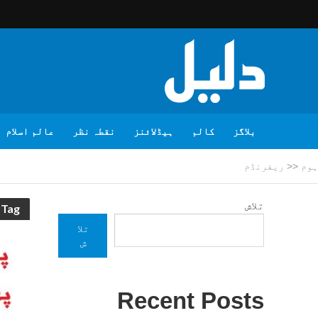
بلاگز
کالم
ہیڈلائنز
نقطہ نظر
عالم اسلام
ہوم
<<
ریفرنڈم
تلاش
Tag - ریفرنڈم
تلا
ش
Recent Posts