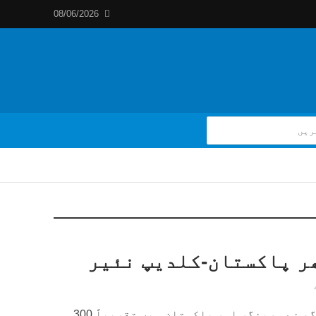
08/06/2026
ر پاکستان-کلدیپ نئیر
وزیر داخلہ راجناتھ سنگھ نے سرینگر اور پاکستان میں تقریباً 300