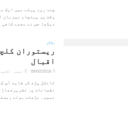
چند روز پہلے میں ایک م
وقت پر پہنچا، میزبان او
دیکھا جس نے مجھے کافی ک
بلاگز
ریستوران کلچر
اقبال
09/02/2016
تبصرہ لکھیے
ٹائٹل پڑھ کر شاید آپ کو
نقصانات پہ تقریرجھاڑنے
نہیں۔ بڑھتے ہوئے ریستور