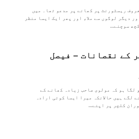
عروف ریسٹورنٹ پر کھانے پر مدعو تھا۔ میں
ر دیگر لوگوں سے ملا، اور پھر ایک ایسا منظر
چھ سوچنے...
 کے نقصانات – فیصل
 لگا ہو کہ مولوی صاحب زیادہ کھانے کے
 لگے ہیں حالانکہ میرا ایسا کوئی ارادہ
ان کلچر پر اپنے...