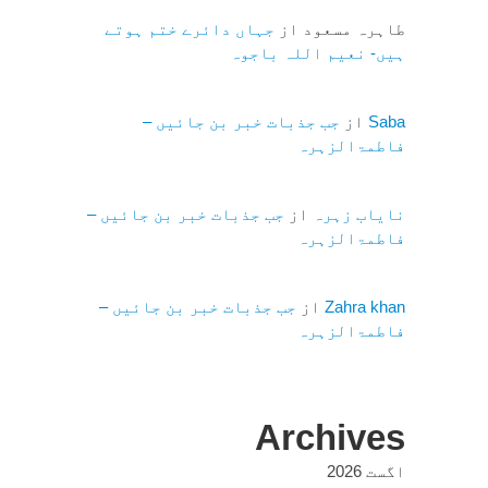
طاہرہ مسعود
از
جہاں دائرے ختم ہوتے
ہیں- نعیم اللہ باجوہ
Saba
از
جب جذبات خبر بن جائیں –
فاطمۃالزہرہ
نایاب زہرہ
از
جب جذبات خبر بن جائیں –
فاطمۃالزہرہ
Zahra khan
از
جب جذبات خبر بن جائیں –
فاطمۃالزہرہ
Archives
اگست 2026