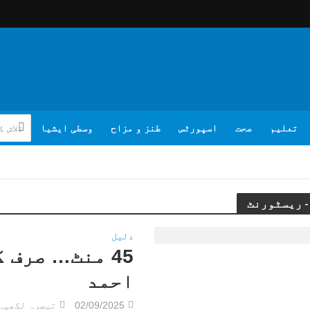
تعلیم
صحت
اسپورٹس
طنز و مزاح
وسطی ایشیا
دلیل
45 منٹ… صرف
احمد
02/09/2025
تبصرہ لکھیے