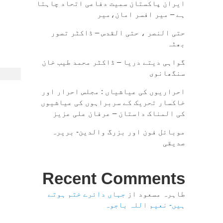
ایران پاکستان سمیت دفاعی اتحاد چاہتا
ہے – میر افسر امان،میر
حتی النصر ، حتی القدس – ڈاکٹر تصور
بھٹہ
گواہی دیتے دریا – ڈاکٹر محمد طیب خان
سنگھانوی
احراریوں کی عیاشیاں : مجلس احرار اور
خاکسار تحریک کے سربراہوں کی عیاشیوں
کی المناک داستان – عرفان علی عزیز
موبائل فون اور بزرگ والدین- بریرہ
صدیقی
Recent Comments
طاہرہ مسعود
از
جہاں دائرے ختم ہوتے
ہیں- نعیم اللہ باجوہ