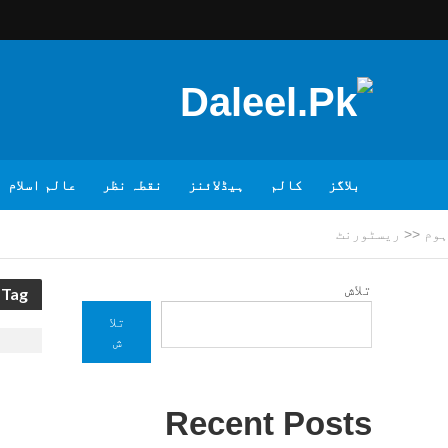
بلاگز
کالم
ہیڈلائنز
نقطہ نظر
عالم اسلام
ہوم
<<
ریسٹورنٹ
تلاش
Tag - ریسٹورنٹ
تلا
ش
Recent Posts