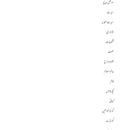
سوشل میڈیا
سیرت
سیرت صحابہ
شاعری
شخصیات
صحت
طنز و مزاح
عالم اسلام
کالم
کچھ خاص
کہانی
گوشہ خواتین
گوشہ ہند