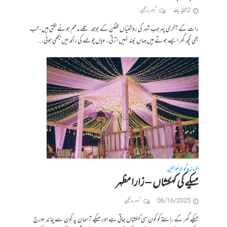
2 مہینے پہلے
تبصرہ لکھیے
رات کے آخری پہر جب شہر کی روشنیاں تھکن کے بوجھ تلے مدھم ہونے لگتی ہیں، تب
بھی کچھ گھر ایسے ہوتے ہیں جہاں نیند نہیں اترتی۔ وہاں چولہے کی راکھ میں بجھی ہوئی...
افسانہ
گوشہ خواتین
•
میکے کی کہکشاں – زارا مظہر
06/16/2025
تبصرہ لکھیے
میکے گھر کے راستے کو کون سی کہکشاں جاتی ہے اور میکے آسمان پہ کون سے چاند سورج