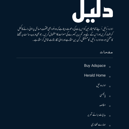
ادارہ ’دلیل‘ اپنے تمام قارئین کو اس بات کی دعوت دیتا ہے کہ وہ خود بھی مختلف مسائل پر اپنی رائے کا کھل
کر اظہار کریں اور اس کے لیے ہر تحریر پر تبصرے کی سہولت کا استعمال کریں۔ جو بھی ویب سائٹ پر لکھنے
کا متمنی ہو، وہ ادارہ ’دلیل‘ کا مستقل رکن بن سکتا ہے اور اپنی نگارشات شامل کرسکتا ہے۔
صفحات
Buy Adspace
Herald Home
ادارہ دلیل
پالیسی
مقاصد
ہدایات برائے تحریر
ہمارے لکھاری