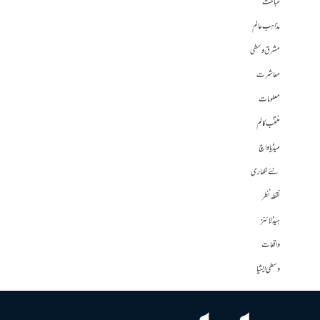
مباحث
مذاہب عالم
مشرق وسطی
معاشرت
معلومات
منتخب کالم
میڈیا واچ
نئے لکھاری
نقطہ نظر
ہیڈلائنز
واقعات
وسطی ایشیا