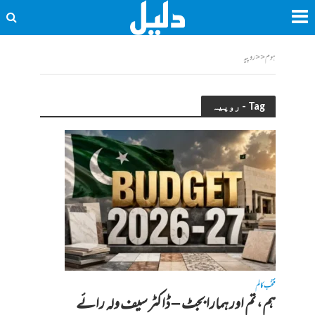
ہوم
<<
روپیہ
Tag - روپیہ
منتخب کالم
ہم، تم اور ہمارا بجٹ – ڈاکٹر سیف ولہ رائے