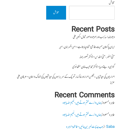
تلاش
تلاش
Recent Posts
وجودِ خدا، مذہب اور موجودہ صورتحال- کبیر علی
ایران پاکستان سمیت دفاعی اتحاد چاہتا ہے – میر افسر امان،میر
حتی النصر ، حتی القدس – ڈاکٹر تصور بھٹہ
گواہی دیتے دریا – ڈاکٹر محمد طیب خان سنگھانوی
احراریوں کی عیاشیاں : مجلس احرار اور خاکسار تحریک کے سربراہوں کی عیاشیوں کی المناک داستان – عرفان علی
عزیز
Recent Comments
طاہرہ مسعود
از
جہاں دائرے ختم ہوتے ہیں- نعیم اللہ باجوہ
طاہرہ مسعود
از
جہاں دائرے ختم ہوتے ہیں- نعیم اللہ باجوہ
Saba
از
جب جذبات خبر بن جائیں – فاطمۃالزہرہ