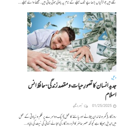
ٹکے ہیں جو لڑکیاں بڑھاپے تک میکے کے نام پہ باؤلی ہوئی جاتی ہیں .لکھنے والے میکے...
دلیل
جدید انسان کا تصورِ حیات و مقصد زندگی- حافظ انس
اسلام
01/25/2025
تبصرہ لکھیے
روزگار (گھر و خاندان چلانے اور پالنے کا عمل) ایک دوسرے پر ظلم و زیادتی کے عمل
میں تبدیل ہوچکا ہے کیونکہ عصر حاضر کا فرد روزگار کی بجائے ؛ کمائی کی نیت کی بنیاد...