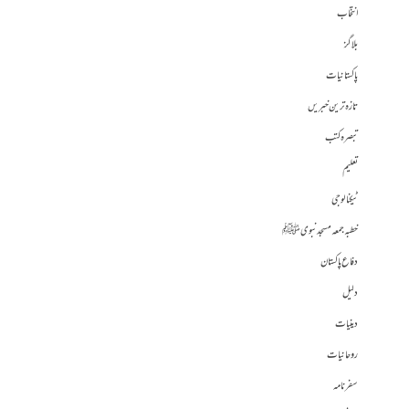
انتخاب
بلاگز
پاکستانیات
تازہ ترین خبریں
تبصرہ کتب
تعلیم
ٹیکنالوجی
خطبہ جمعہ مسجد نبوی ﷺ
دفاع پاکستان
دلیل
دینیات
روحانیات
سفرنامہ