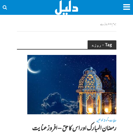
ہوم
<<
روزے
Tag - روزے
دینیات
گوشہ خواتین
•
رمضان المبارک اور اس کا حق – افروز عنایت