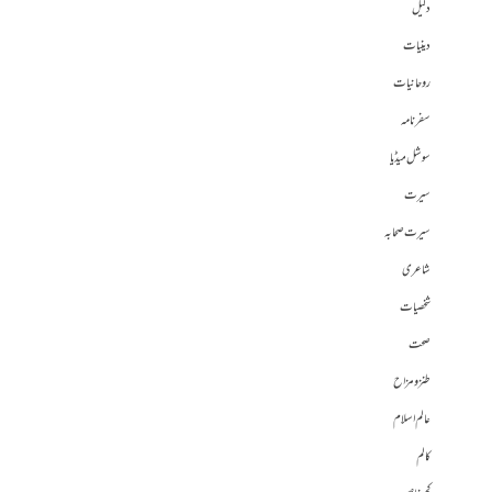
دلیل
دینیات
روحانیات
سفرنامہ
سوشل میڈیا
سیرت
سیرت صحابہ
شاعری
شخصیات
صحت
طنز و مزاح
عالم اسلام
کالم