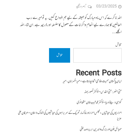
03/23/2025
تبصرہ لکھیے
اللہ نا کرے کہ اس ماہ مبارک کو ہمیشہ کے لیے ہم الوداع کہیں. یہ تو میرے رب
العالمین کا ہمارے لیے انعام واکرامات کے حصول کا سلسلہ اور ذریعہ ہے. ان شاء اللہ
اگلے...
تلاش
تلاش
Recent Posts
ایران پاکستان سمیت دفاعی اتحاد چاہتا ہے – میر افسر امان،میر
حتی النصر ، حتی القدس – ڈاکٹر تصور بھٹہ
گواہی دیتے دریا – ڈاکٹر محمد طیب خان سنگھانوی
احراریوں کی عیاشیاں : مجلس احرار اور خاکسار تحریک کے سربراہوں کی عیاشیوں کی المناک داستان – عرفان علی
عزیز
موبائل فون اور بزرگ والدین- بریرہ صدیقی