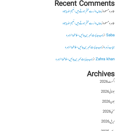
Recent Comments
طاہرہ مسعود
از
جہاں دائرے ختم ہوتے ہیں- نعیم اللہ باجوہ
طاہرہ مسعود
از
جہاں دائرے ختم ہوتے ہیں- نعیم اللہ باجوہ
Saba
از
جب جذبات خبر بن جائیں – فاطمۃالزہرہ
نایاب زہرہ
از
جب جذبات خبر بن جائیں – فاطمۃالزہرہ
Zahra khan
از
جب جذبات خبر بن جائیں – فاطمۃالزہرہ
Archives
اگست 2026
جولائی 2026
جون 2026
مئی 2026
اپریل 2026