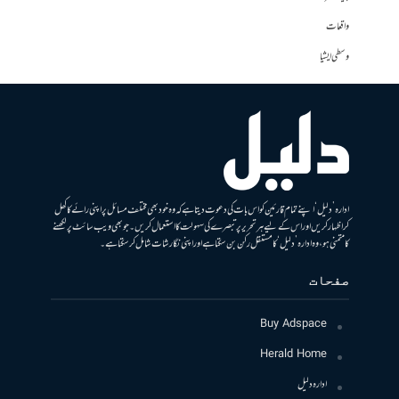
واقعات
وسطی ایشیا
ادارہ ’دلیل‘ اپنے تمام قارئین کو اس بات کی دعوت دیتا ہے کہ وہ خود بھی مختلف مسائل پر اپنی رائے کا کھل
کر اظہار کریں اور اس کے لیے ہر تحریر پر تبصرے کی سہولت کا استعمال کریں۔ جو بھی ویب سائٹ پر لکھنے
کا متمنی ہو، وہ ادارہ ’دلیل‘ کا مستقل رکن بن سکتا ہے اور اپنی نگارشات شامل کرسکتا ہے۔
صفحات
Buy Adspace
Herald Home
ادارہ دلیل