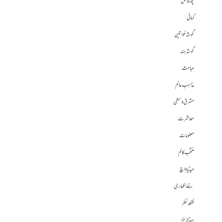
کچھ خاص
کہانی
گوشہ خواتین
گوشہ ہند
مباحث
مذاہب عالم
مشرق وسطی
معاشرت
معلومات
منتخب کالم
میڈیا واچ
نئے لکھاری
نقطہ نظر
ہیڈلائنز