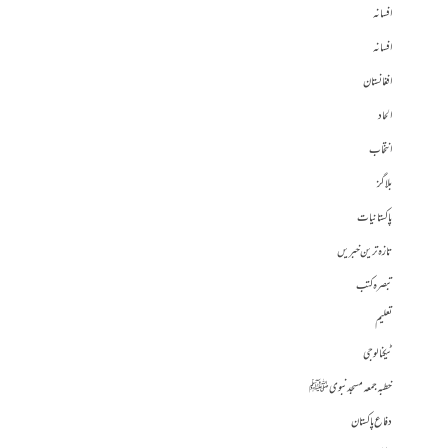
افسانہ
افسانہ
افغانستان
الحاد
انتخاب
بلاگز
پاکستانیات
تازہ ترین خبریں
تبصرہ کتب
تعلیم
ٹیکنالوجی
خطبہ جمعہ مسجد نبوی ﷺ
دفاع پاکستان