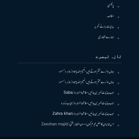
پالیسی
مقاصد
ہدایات برائے تحریر
ہمارے لکھاری
تازہ تبصرے
جہاں دائرے ختم ہوتے ہیں- نعیم اللہ باجوہ
از
طاہرہ مسعود
جہاں دائرے ختم ہوتے ہیں- نعیم اللہ باجوہ
از
طاہرہ مسعود
جب جذبات خبر بن جائیں – فاطمۃالزہرہ
از
Saba
جب جذبات خبر بن جائیں – فاطمۃالزہرہ
از
نایاب زہرہ
جب جذبات خبر بن جائیں – فاطمۃالزہرہ
از
Zahra khan
اس خاندان کا اصل مجرم کون! – عبدالغفار بگٹی
از
Zeeshan majid