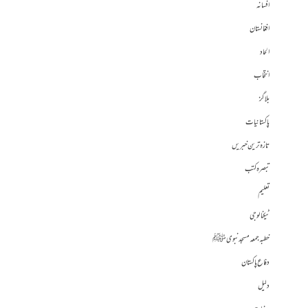
افسانہ
افغانستان
الحاد
انتخاب
بلاگز
پاکستانیات
تازہ ترین خبریں
تبصرہ کتب
تعلیم
ٹیکنالوجی
خطبہ جمعہ مسجد نبوی ﷺ
دفاع پاکستان
دلیل