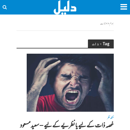
ہوم
<<
ذات
Tag - ذات
نقطہ نظر
غصہ ذات کے لیے یا نظریے کے لیے – سعید مسعود