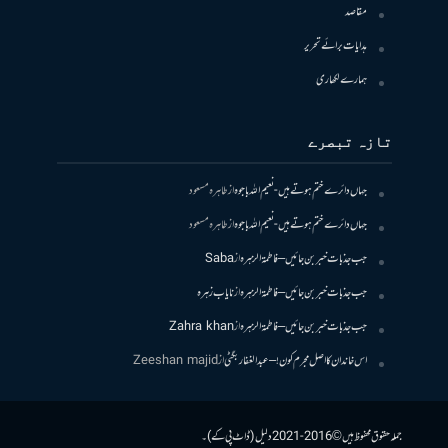
مقاصد
ہدایات برائے تحریر
ہمارے لکھاری
تازہ تبصرے
جہاں دائرے ختم ہوتے ہیں- نعیم اللہ باجوہ
از
طاہرہ مسعود
جہاں دائرے ختم ہوتے ہیں- نعیم اللہ باجوہ
از
طاہرہ مسعود
جب جذبات خبر بن جائیں – فاطمۃالزہرہ
از
Saba
جب جذبات خبر بن جائیں – فاطمۃالزہرہ
از
نایاب زہرہ
جب جذبات خبر بن جائیں – فاطمۃالزہرہ
از
Zahra khan
اس خاندان کا اصل مجرم کون! – عبدالغفار بگٹی
از
Zeeshan majid
جملہ حقوق محفوظ ہیں © 2016-2021 دلیل (ڈاٹ پی کے)۔