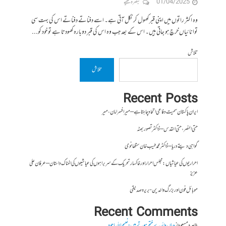
01/04/2025
تبصرہ لکھیے
وہ اکثر راتوں میں اپنی قبر کھول کر نکل آتی ہے۔ اسے دفناتے دفناتے اس کی بہت سی
توانائیاں خرچ ہو جاتی ہیں۔ اس کے بعد جب وہ اس کی قبر دوبارہ کھودتا ہے تو خود کو...
تلاش
تلاش
Recent Posts
ایران پاکستان سمیت دفاعی اتحاد چاہتا ہے – میر افسر امان،میر
حتی النصر ، حتی القدس – ڈاکٹر تصور بھٹہ
گواہی دیتے دریا – ڈاکٹر محمد طیب خان سنگھانوی
احراریوں کی عیاشیاں : مجلس احرار اور خاکسار تحریک کے سربراہوں کی عیاشیوں کی المناک داستان – عرفان علی
عزیز
موبائل فون اور بزرگ والدین- بریرہ صدیقی
Recent Comments
طاہرہ مسعود
از
جہاں دائرے ختم ہوتے ہیں- نعیم اللہ باجوہ