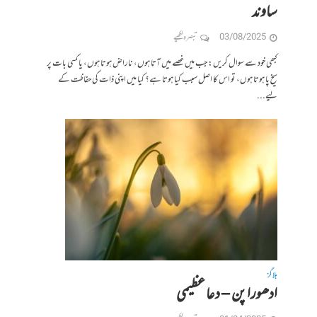
ساوند
03/08/2025
تبصرہ لکھیے
کبھی خود سے سوال کریں: جب میں غصے میں آتا ہوں، ناراض ہوتا ہوں، یا کسی بات پر
سیخ پا ہوتا ہوں، تو اس کا اصل سبب کیا ہوتا ہے؟ کیا میں اپنی ذات کی حفاظت کے
لیے...
بلاگز
ادھورا پن – دعا عظیمی