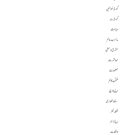
گوشہ خواتین
گوشہ ہند
مباحث
مذاہب عالم
مشرق وسطی
معاشرت
معلومات
منتخب کالم
میڈیا واچ
نئے لکھاری
نقطہ نظر
ہیڈلائنز
واقعات