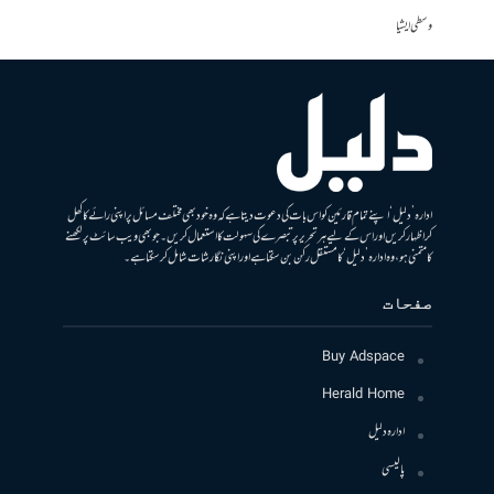
وسطی ایشیا
ادارہ ’دلیل‘ اپنے تمام قارئین کو اس بات کی دعوت دیتا ہے کہ وہ خود بھی مختلف مسائل پر اپنی رائے کا کھل
کر اظہار کریں اور اس کے لیے ہر تحریر پر تبصرے کی سہولت کا استعمال کریں۔ جو بھی ویب سائٹ پر لکھنے
کا متمنی ہو، وہ ادارہ ’دلیل‘ کا مستقل رکن بن سکتا ہے اور اپنی نگارشات شامل کرسکتا ہے۔
صفحات
Buy Adspace
Herald Home
ادارہ دلیل
پالیسی