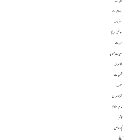
دینیات
روحانیات
سفرنامہ
سوشل میڈیا
سیرت
سیرت صحابہ
شاعری
شخصیات
صحت
طنز و مزاح
عالم اسلام
کالم
کچھ خاص
کہانی