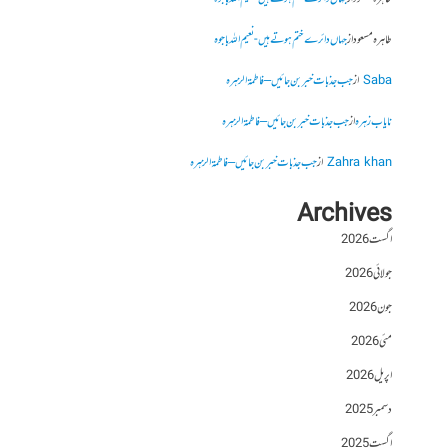
طاہرہ مسعود
از
جہاں دائرے ختم ہوتے ہیں- نعیم اللہ باجوہ
Saba
از
جب جذبات خبر بن جائیں – فاطمۃالزہرہ
نایاب زہرہ
از
جب جذبات خبر بن جائیں – فاطمۃالزہرہ
Zahra khan
از
جب جذبات خبر بن جائیں – فاطمۃالزہرہ
Archives
اگست 2026
جولائی 2026
جون 2026
مئی 2026
اپریل 2026
دسمبر 2025
اگست 2025