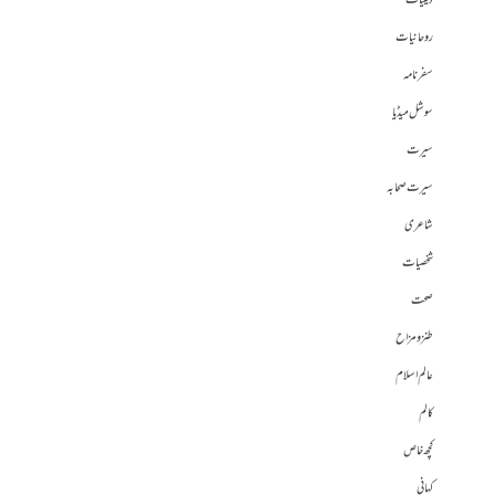
دینیات
روحانیات
سفرنامہ
سوشل میڈیا
سیرت
سیرت صحابہ
شاعری
شخصیات
صحت
طنز و مزاح
عالم اسلام
کالم
کچھ خاص
کہانی