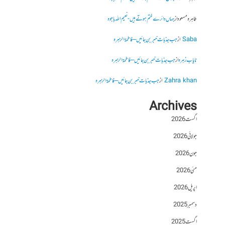
طاہرہ مسعود
از
جہاں دائرے ختم ہوتے ہیں- نعیم اللہ باجوہ
Saba
از
جب جذبات خبر بن جائیں – فاطمۃالزہرہ
نایاب زہرہ
از
جب جذبات خبر بن جائیں – فاطمۃالزہرہ
Zahra khan
از
جب جذبات خبر بن جائیں – فاطمۃالزہرہ
Archives
اگست 2026
جولائی 2026
جون 2026
مئی 2026
اپریل 2026
دسمبر 2025
اگست 2025