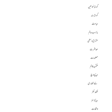
گوشہ خواتین
گوشہ ہند
مباحث
مذاہب عالم
مشرق وسطی
معاشرت
معلومات
منتخب کالم
میڈیا واچ
نئے لکھاری
نقطہ نظر
ہیڈلائنز
واقعات