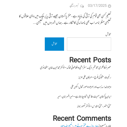
03/17/2025
تبصرہ لکھیے
تعلیم کسی بھی قوم کی ترقی کی بنیاد ہے، مگر پاکستان جیسے ترقی پذیر ملک میں دیہی علاقوں کا
تعلیمی منظرنامہ اب بھی پسماندگی کا شکار ہے۔ جہاں شہروں میں تعلیمی...
تلاش
تلاش
Recent Posts
عصرِ نو کا فکری تلاطم: ایک سقراطی و افلاطونی محاکمہ – ڈاکٹر محمد طیب خان سنگھانوی
رنجیت سنگھ کی فوج – عرفان علی عزیز
وجودِ خدا، مذہب اور موجودہ صورتحال- کبیر علی
ایران پاکستان سمیت دفاعی اتحاد چاہتا ہے – میر افسر امان،میر
حتی النصر ، حتی القدس – ڈاکٹر تصور بھٹہ
Recent Comments
طاہرہ مسعود
از
جہاں دائرے ختم ہوتے ہیں- نعیم اللہ باجوہ