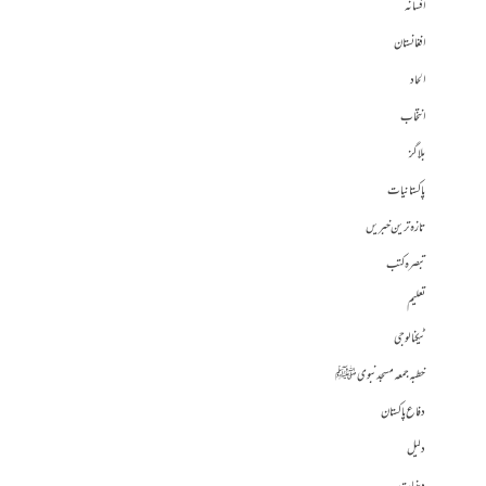
افسانہ
افغانستان
الحاد
انتخاب
بلاگز
پاکستانیات
تازہ ترین خبریں
تبصرہ کتب
تعلیم
ٹیکنالوجی
خطبہ جمعہ مسجد نبوی ﷺ
دفاع پاکستان
دلیل