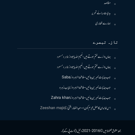
مقاصد
ہدایات برائے تحریر
ہمارے لکھاری
تازہ تبصرے
جہاں دائرے ختم ہوتے ہیں- نعیم اللہ باجوہ
از
طاہرہ مسعود
جہاں دائرے ختم ہوتے ہیں- نعیم اللہ باجوہ
از
طاہرہ مسعود
جب جذبات خبر بن جائیں – فاطمۃالزہرہ
از
Saba
جب جذبات خبر بن جائیں – فاطمۃالزہرہ
از
نایاب زہرہ
جب جذبات خبر بن جائیں – فاطمۃالزہرہ
از
Zahra khan
اس خاندان کا اصل مجرم کون! – عبدالغفار بگٹی
از
Zeeshan majid
جملہ حقوق محفوظ ہیں © 2016-2021 دلیل (ڈاٹ پی کے)۔