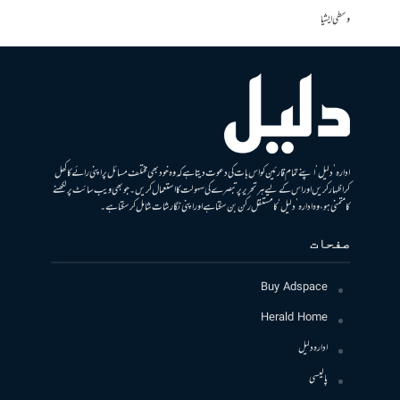
وسطی ایشیا
ادارہ ’دلیل‘ اپنے تمام قارئین کو اس بات کی دعوت دیتا ہے کہ وہ خود بھی مختلف مسائل پر اپنی رائے کا کھل
کر اظہار کریں اور اس کے لیے ہر تحریر پر تبصرے کی سہولت کا استعمال کریں۔ جو بھی ویب سائٹ پر لکھنے
کا متمنی ہو، وہ ادارہ ’دلیل‘ کا مستقل رکن بن سکتا ہے اور اپنی نگارشات شامل کرسکتا ہے۔
صفحات
Buy Adspace
Herald Home
ادارہ دلیل
پالیسی