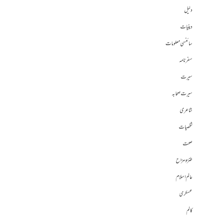
دلیل
دینیات
سائنسی معلومات
سفرنامہ
سیرت
سیرت صحابہ
شاعری
شخصیات
صحت
طنز و مزاح
عالم اسلام
عسکری
کالم