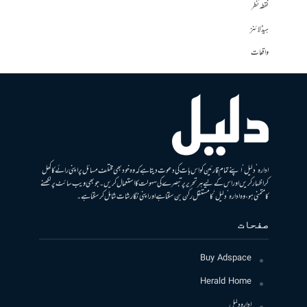
نقطہ نظر
ہیڈلائنز
واقعات
ادارہ ’دلیل‘ اپنے تمام قارئین کو اس بات کی دعوت دیتا ہے کہ وہ خود بھی مختلف مسائل پر اپنی رائے کا کھل
کر اظہار کریں اور اس کے لیے ہر تحریر پر تبصرے کی سہولت کا استعمال کریں۔ جو بھی ویب سائٹ پر لکھنے
کا متمنی ہو، وہ ادارہ ’دلیل‘ کا مستقل رکن بن سکتا ہے اور اپنی نگارشات شامل کرسکتا ہے۔
صفحات
Buy Adspace
Herald Home
ادارہ دلیل