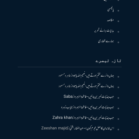
پالیسی
مقاصد
ہدایات برائے تحریر
ہمارے لکھاری
تازہ تبصرے
جہاں دائرے ختم ہوتے ہیں- نعیم اللہ باجوہ
از
طاہرہ مسعود
جہاں دائرے ختم ہوتے ہیں- نعیم اللہ باجوہ
از
طاہرہ مسعود
جب جذبات خبر بن جائیں – فاطمۃالزہرہ
از
Saba
جب جذبات خبر بن جائیں – فاطمۃالزہرہ
از
نایاب زہرہ
جب جذبات خبر بن جائیں – فاطمۃالزہرہ
از
Zahra khan
اس خاندان کا اصل مجرم کون! – عبدالغفار بگٹی
از
Zeeshan majid