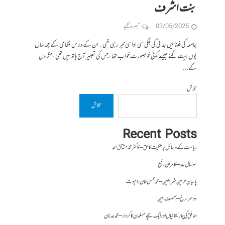
بنت اشرف
03/05/2025
تبصرہ لکھیے
جامعہ کی فضا میں جدائی کی ہلکی سی اداسی تیر رہی تھی۔ ان کے درسِ نظامی کے چھ سال
یوں بیت گئے جیسے کوئی خوبصورت خواب تھا، جس کی تعبیر آج ہاتھ میں تھی، مگر دل
کے...
تلاش
تلاش
Recent Posts
ریاست کے وسائل پر ملکیت کا حق – ڈاکٹر محمد مشتاق احمد
سو سال بعد – کامران رفیع
پاسبانِ حرمین شریفین – محمد محسن خان راجپوت
دوسرا رخ – آصف امین
منافق کی چار نشانیاں اور ایک سچے مسلمان کا کردار – محمد عدنان