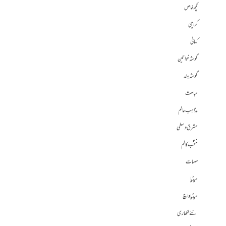
کچھ خاص
کراچی
کہانی
گوشہ خواتین
گوشہ ہند
مباحث
مذاہب عالم
مشرق وسطی
منتخب کالم
مہمات
میڈیا
میڈیا واچ
نئے لکھاری