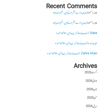
Recent Comments
طاہرہ مسعود
از
جہاں دائرے ختم ہوتے ہیں- نعیم اللہ باجوہ
طاہرہ مسعود
از
جہاں دائرے ختم ہوتے ہیں- نعیم اللہ باجوہ
Saba
از
جب جذبات خبر بن جائیں – فاطمۃالزہرہ
نایاب زہرہ
از
جب جذبات خبر بن جائیں – فاطمۃالزہرہ
Zahra khan
از
جب جذبات خبر بن جائیں – فاطمۃالزہرہ
Archives
اگست 2026
جولائی 2026
جون 2026
مئی 2026
اپریل 2026