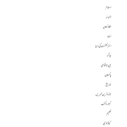
اسلام
افسانہ
افغانستان
الحاد
انٹرٹینمنٹ کی دنیا
بلاگز
بین الاقوامی
پاکستان
تاریخ
تازہ ترین خبریں
تبصرہ کتب
تعلیم
ٹیکنالوجی