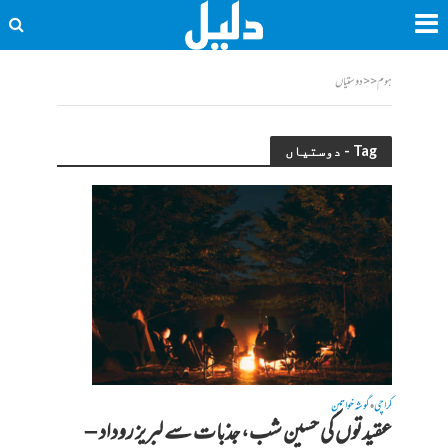
ہوم
<<
دوستیاں
Tag - دوستیاں
کراچی
گوشہ خواتین
•
عقیدتوں کی حسین شب، جذبات سے لبریز روداد –