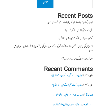
تلاش
Recent Posts
ایران پاکستان سمیت دفاعی اتحاد چاہتا ہے – میر افسر امان،میر
حتی النصر ، حتی القدس – ڈاکٹر تصور بھٹہ
گواہی دیتے دریا – ڈاکٹر محمد طیب خان سنگھانوی
احراریوں کی عیاشیاں : مجلس احرار اور خاکسار تحریک کے سربراہوں کی عیاشیوں کی المناک داستان – عرفان علی
عزیز
موبائل فون اور بزرگ والدین- بریرہ صدیقی
Recent Comments
طاہرہ مسعود
از
جہاں دائرے ختم ہوتے ہیں- نعیم اللہ باجوہ
طاہرہ مسعود
از
جہاں دائرے ختم ہوتے ہیں- نعیم اللہ باجوہ
Saba
از
جب جذبات خبر بن جائیں – فاطمۃالزہرہ
نایاب زہرہ
از
جب جذبات خبر بن جائیں – فاطمۃالزہرہ