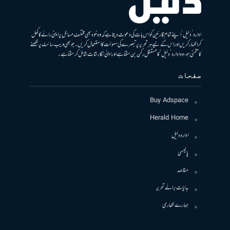
ادارہ ’دلیل‘ اپنے تمام قارئین کو اس بات کی دعوت دیتا ہے کہ وہ خود بھی مختلف مسائل پر اپنی رائے کا کھل
کر اظہار کریں اور اس کے لیے ہر تحریر پر تبصرے کی سہولت کا استعمال کریں۔ جو بھی ویب سائٹ پر لکھنے
کا متمنی ہو، وہ ادارہ ’دلیل‘ کا مستقل رکن بن سکتا ہے اور اپنی نگارشات شامل کرسکتا ہے۔
صفحات
Buy Adspace
Herald Home
ادارہ دلیل
پالیسی
مقاصد
ہدایات برائے تحریر
ہمارے لکھاری