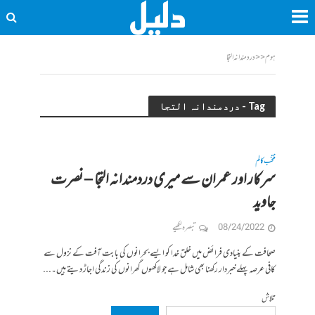
ہوم
<<
دردمندانہ التجا
Tag - دردمندانہ التجا
منتخب کالم
سرکار اور عمران سے میری دردمندانہ التجا – نصرت
جاوید
08/24/2022
تبصرہ لکھیے
صحافت کے بنیادی فرائض میں خلق خدا کو ایسے بحرانوں کی بابت آفت کے نزول سے
کافی عرصہ پہلے خبردار رکھنا بھی شامل ہے جو لاکھوں گھرانوں کی زندگی اجاڑ دیتے ہیں۔...
تلاش