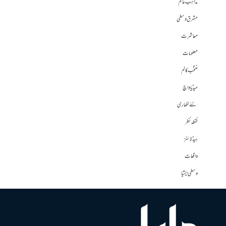
مذاہب عالم
مشرق وسطی
معاشرت
معلومات
منتخب کالم
میڈیا واچ
نئے لکھاری
نقطہ نظر
ہیڈلائنز
واقعات
وسطی ایشیا