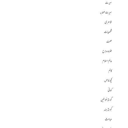
سیرت
سیرت صحابہ
شاعری
شخصیات
صحت
طنز و مزاح
عالم اسلام
کالم
کچھ خاص
کہانی
گوشہ خواتین
گوشہ ہند
مباحث