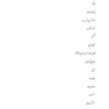
بلاگز
پاکستانیات
تازہ ترین خبریں
تبصرہ کتب
تعلیم
ٹیکنالوجی
خطبہ جمعہ مسجد نبوی ﷺ
دفاع پاکستان
دلیل
دینیات
روحانیات
سفرنامہ
سوشل میڈیا