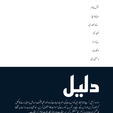
منتخب کالم
میڈیا واچ
نئے لکھاری
نقطہ نظر
ہیڈلائنز
واقعات
وسطی ایشیا
ادارہ ’دلیل‘ اپنے تمام قارئین کو اس بات کی دعوت دیتا ہے کہ وہ خود بھی مختلف مسائل پر اپنی رائے کا کھل
کر اظہار کریں اور اس کے لیے ہر تحریر پر تبصرے کی سہولت کا استعمال کریں۔ جو بھی ویب سائٹ پر لکھنے
کا متمنی ہو، وہ ادارہ ’دلیل‘ کا مستقل رکن بن سکتا ہے اور اپنی نگارشات شامل کرسکتا ہے۔