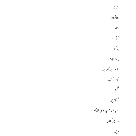
افسانہ
افغانستان
الحاد
انتخاب
بلاگز
پاکستانیات
تازہ ترین خبریں
تبصرہ کتب
تعلیم
ٹیکنالوجی
خطبہ جمعہ مسجد نبوی ﷺ
دفاع پاکستان
دلیل