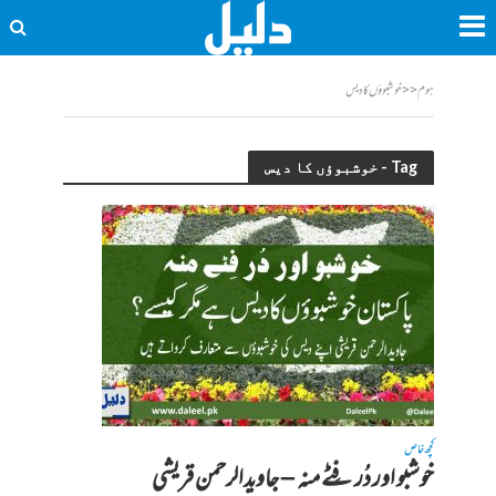
ہوم
<<
خوشبوؤں کا دیس
Tag - خوشبوؤں کا دیس
کچھ خاص
خوشبو اور دُر فِٹے منہ – جاویدالرحمن قریشی