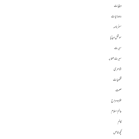
دینیات
روحانیات
سفرنامہ
سوشل میڈیا
سیرت
سیرت صحابہ
شاعری
شخصیات
صحت
طنز و مزاح
عالم اسلام
کالم
کچھ خاص