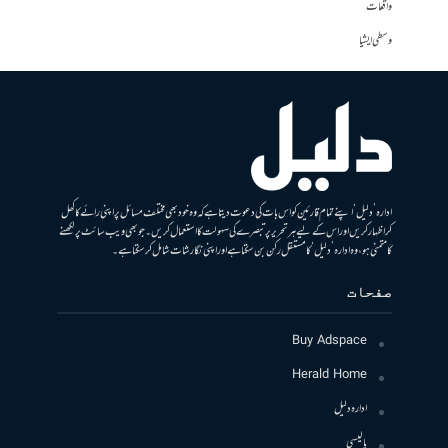
واقعات
وسطی ایشیا
ادارہ ’دلیل‘ اپنے تمام قارئین کو اس بات کی دعوت دیتا ہے کہ وہ خود بھی مختلف مسائل پر اپنی رائے کا کھل
کر اظہار کریں اور اس کے لیے ہر تحریر پر تبصرے کی سہولت کا استعمال کریں۔ جو بھی ویب سائٹ پر لکھنے
کا متمنی ہو، وہ ادارہ ’دلیل‘ کا مستقل رکن بن سکتا ہے اور اپنی نگارشات شامل کرسکتا ہے۔
صفحات
Buy Adspace
Herald Home
ادارہ دلیل
پالیسی