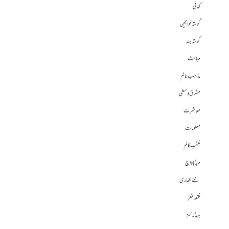
کہانی
گوشہ خواتین
گوشہ ہند
مباحث
مذاہب عالم
مشرق وسطی
معاشرت
معلومات
منتخب کالم
میڈیا واچ
نئے لکھاری
نقطہ نظر
ہیڈلائنز