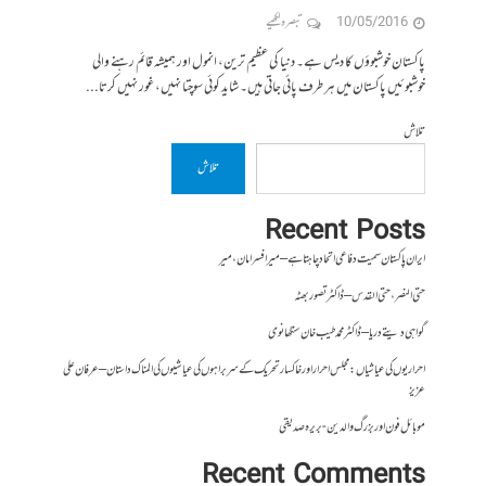
10/05/2016
تبصرہ لکھیے
پاکستان خوشبوؤں کا دیس ہے۔ دنیا کی عظیم ترین، انمول اور ہمیشہ قائم رہنے والی
خوشبوئیں پاکستان میں ہر طرف پائی جاتی ہیں۔ شاید کوئی سوچتا نہیں، غور نہیں کرتا...
تلاش
تلاش
Recent Posts
ایران پاکستان سمیت دفاعی اتحاد چاہتا ہے – میر افسر امان،میر
حتی النصر ، حتی القدس – ڈاکٹر تصور بھٹہ
گواہی دیتے دریا – ڈاکٹر محمد طیب خان سنگھانوی
احراریوں کی عیاشیاں : مجلس احرار اور خاکسار تحریک کے سربراہوں کی عیاشیوں کی المناک داستان – عرفان علی
عزیز
موبائل فون اور بزرگ والدین- بریرہ صدیقی
Recent Comments