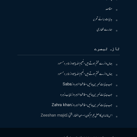
مقاصد
ہدایات برائے تحریر
ہمارے لکھاری
تازہ تبصرے
جہاں دائرے ختم ہوتے ہیں- نعیم اللہ باجوہ
از
طاہرہ مسعود
جہاں دائرے ختم ہوتے ہیں- نعیم اللہ باجوہ
از
طاہرہ مسعود
جب جذبات خبر بن جائیں – فاطمۃالزہرہ
از
Saba
جب جذبات خبر بن جائیں – فاطمۃالزہرہ
از
نایاب زہرہ
جب جذبات خبر بن جائیں – فاطمۃالزہرہ
از
Zahra khan
اس خاندان کا اصل مجرم کون! – عبدالغفار بگٹی
از
Zeeshan majid