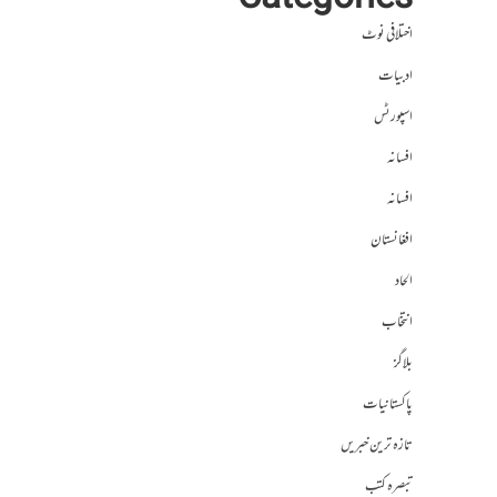
Categories
اختلافی نوٹ
ادبیات
اسپورٹس
افسانہ
افسانہ
افغانستان
الحاد
انتخاب
بلاگز
پاکستانیات
تازہ ترین خبریں
تبصرہ کتب