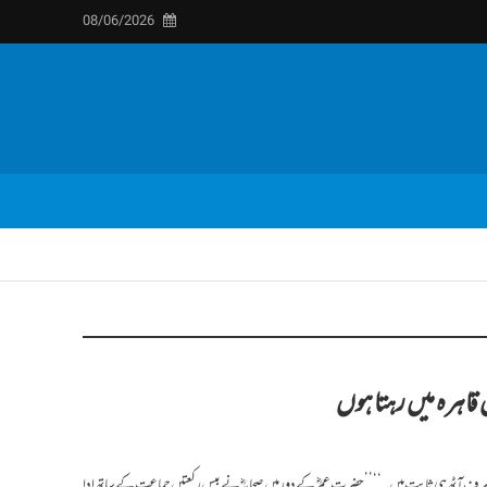
08/06/2026
ں قاہرہ میں رہتا ہوں
 صرف آٹھ ہی ثابت ہیں۔‘‘ ’’حضرت عمرؓ کے دور میں صحابہؓ نے بیس رکعتیں جماعت کے ساتھ ادا