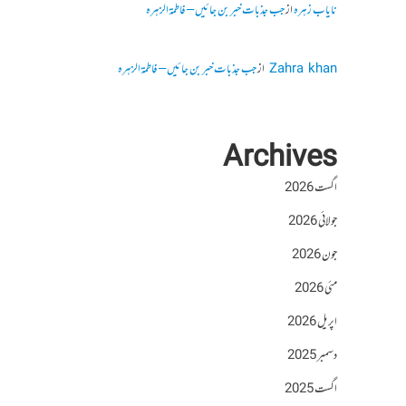
نایاب زہرہ
از
جب جذبات خبر بن جائیں – فاطمۃالزہرہ
Zahra khan
از
جب جذبات خبر بن جائیں – فاطمۃالزہرہ
Archives
اگست 2026
جولائی 2026
جون 2026
مئی 2026
اپریل 2026
دسمبر 2025
اگست 2025