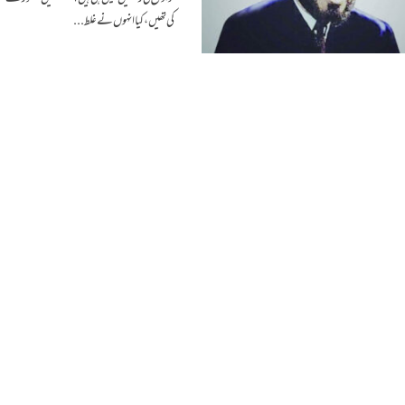
کی تھیں، کیا انہوں نے غلط...