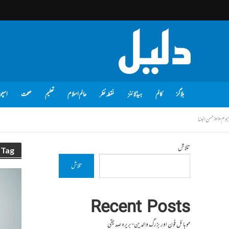
بلاگز
کالم
ہیڈلائنز
نقطہ نظر
عالم اسلام
تعلیم
صحت
اسپو
ہوم
<<
حسن البنا
تلاش
Tag - حسن البنا
تلاش
Recent Posts
موبائل فون اور بزرگ والدین- بریرہ صدیقی