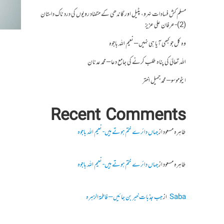
مسلم کش فسادات نہرو، پٹیل اور گاندھی کے متضاد رویوں کی درد ناک داستان
(2)- عرفان علی عزیز
وہ کل جو کبھی آیا ہی نہیں – نعیم اللہ باجوہ
اللہ تعالیٰ کی پناہ طلب کرنے کی جامع دعا – محمد عدنان
ایٹوموسو – محمد جمیل اختر
Recent Comments
طاہرہ مسعود
از
جہاں دائرے ختم ہوتے ہیں- نعیم اللہ باجوہ
طاہرہ مسعود
از
جہاں دائرے ختم ہوتے ہیں- نعیم اللہ باجوہ
Saba
از
جب جذبات خبر بن جائیں – فاطمۃالزہرہ