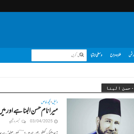
رٹس
طنز و مزاح
وسطی ایشیا
دلیل
کچھ خاص
•
میرا نام حسن البنا ہے اور می
03/04/2025
تبصرہ لکھیے
تراویح کی رکعتیں بیس ہی ہیں؟‘‘ ’’نہیں حضورؐ سے