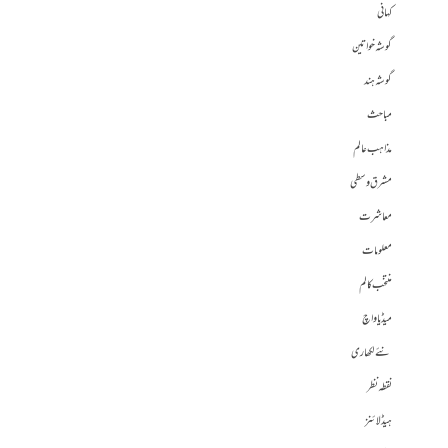
کہانی
گوشہ خواتین
گوشہ ہند
مباحث
مذاہب عالم
مشرق وسطی
معاشرت
معلومات
منتخب کالم
میڈیا واچ
نئے لکھاری
نقطہ نظر
ہیڈلائنز