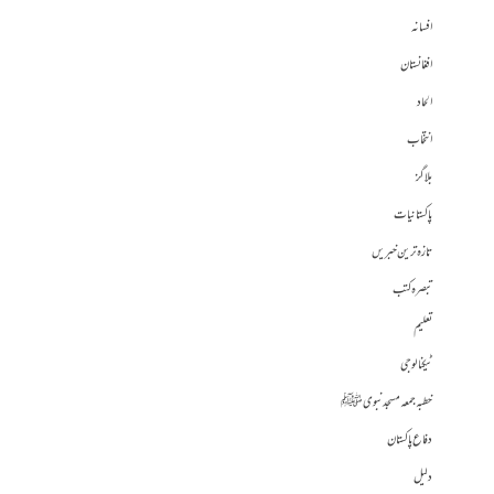
افسانہ
افغانستان
الحاد
انتخاب
بلاگز
پاکستانیات
تازہ ترین خبریں
تبصرہ کتب
تعلیم
ٹیکنالوجی
خطبہ جمعہ مسجد نبوی ﷺ
دفاع پاکستان
دلیل