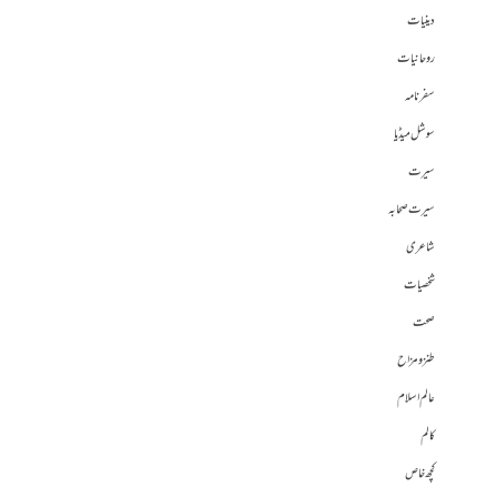
دینیات
روحانیات
سفرنامہ
سوشل میڈیا
سیرت
سیرت صحابہ
شاعری
شخصیات
صحت
طنز و مزاح
عالم اسلام
کالم
کچھ خاص