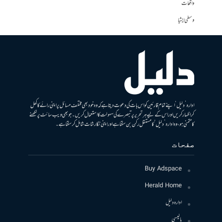
واقعات
وسطی ایشیا
ادارہ ’دلیل‘ اپنے تمام قارئین کو اس بات کی دعوت دیتا ہے کہ وہ خود بھی مختلف مسائل پر اپنی رائے کا کھل
کر اظہار کریں اور اس کے لیے ہر تحریر پر تبصرے کی سہولت کا استعمال کریں۔ جو بھی ویب سائٹ پر لکھنے
کا متمنی ہو، وہ ادارہ ’دلیل‘ کا مستقل رکن بن سکتا ہے اور اپنی نگارشات شامل کرسکتا ہے۔
صفحات
Buy Adspace
Herald Home
ادارہ دلیل
پالیسی