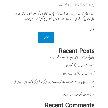
10/23/2016
تبصرہ لکھیے
اب سیلانی انجانے نمبروں سے آنے والی ٹیلی فون کالز کا نوٹس نہیں لیتا نہ سوچتا ہے کہ
کال وصول کرتے ہی اسے وہ الفاظ سننے کو مل سکتے ہیں جو کسی کتاب میں موجود نہ...
تلاش
تلاش
Recent Posts
ایران پاکستان سمیت دفاعی اتحاد چاہتا ہے – میر افسر امان،میر
حتی النصر ، حتی القدس – ڈاکٹر تصور بھٹہ
گواہی دیتے دریا – ڈاکٹر محمد طیب خان سنگھانوی
احراریوں کی عیاشیاں : مجلس احرار اور خاکسار تحریک کے سربراہوں کی عیاشیوں کی المناک داستان – عرفان علی
عزیز
موبائل فون اور بزرگ والدین- بریرہ صدیقی
Recent Comments