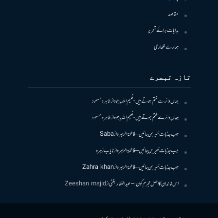
مقاصد
ہدایات برائے تحریر
ہمارے لکھاری
تازہ تبصرے
جہاں دائرے ختم ہوتے ہیں- نعیم اللہ باجوہ
از
طاہرہ مسعود
جہاں دائرے ختم ہوتے ہیں- نعیم اللہ باجوہ
از
طاہرہ مسعود
جب جذبات خبر بن جائیں – فاطمۃالزہرہ
از
Saba
جب جذبات خبر بن جائیں – فاطمۃالزہرہ
از
نایاب زہرہ
جب جذبات خبر بن جائیں – فاطمۃالزہرہ
از
Zahra khan
اس خاندان کا اصل مجرم کون! – عبدالغفار بگٹی
از
Zeeshan majid