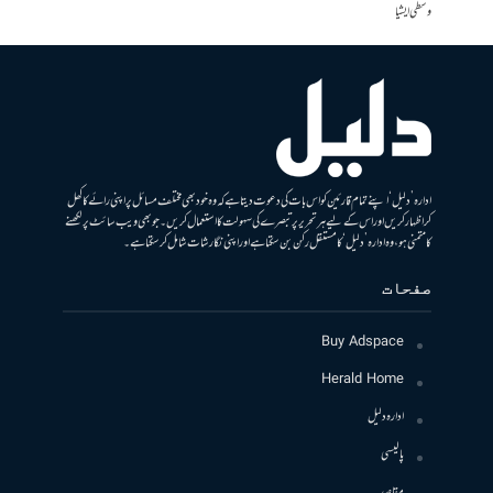
وسطی ایشیا
ادارہ ’دلیل‘ اپنے تمام قارئین کو اس بات کی دعوت دیتا ہے کہ وہ خود بھی مختلف مسائل پر اپنی رائے کا کھل
کر اظہار کریں اور اس کے لیے ہر تحریر پر تبصرے کی سہولت کا استعمال کریں۔ جو بھی ویب سائٹ پر لکھنے
کا متمنی ہو، وہ ادارہ ’دلیل‘ کا مستقل رکن بن سکتا ہے اور اپنی نگارشات شامل کرسکتا ہے۔
صفحات
Buy Adspace
Herald Home
ادارہ دلیل
پالیسی
مقاصد