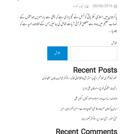
08/06/2016
ایک تبصرہ
پاکستان میں اسلامی نظریاتی کونسل نے تجویز دی ہے کہ پہلی سے بارھویں جماعتوں کے
نصاب تعلیم میں جہاد سے متعلق قرآنی آیات شامل کی جائیں جس کےخلاف امید ہے کہ
جلد یا...
تلاش
تلاش
Recent Posts
عصرِ نو کا فکری تلاطم: ایک سقراطی و افلاطونی محاکمہ – ڈاکٹر محمد طیب خان سنگھانوی
رنجیت سنگھ کی فوج – عرفان علی عزیز
وجودِ خدا، مذہب اور موجودہ صورتحال- کبیر علی
ایران پاکستان سمیت دفاعی اتحاد چاہتا ہے – میر افسر امان،میر
حتی النصر ، حتی القدس – ڈاکٹر تصور بھٹہ
Recent Comments