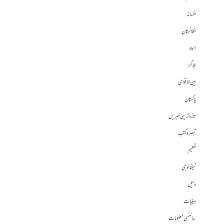
افسانہ
افغانستان
الحاد
بلاگز
بین الاقوامی
پاکستان
تازہ ترین خبریں
تبصرہ کتب
تعلیم
ٹیکنالوجی
دلیل
دینیات
سائنسی معلومات