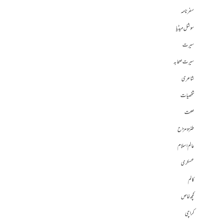
سفرنامہ
سوشل میڈیا
سیرت
سیرت صحابہ
شاعری
شخصیات
صحت
طنز و مزاح
عالم اسلام
عسکری
کالم
کچھ خاص
کراچی