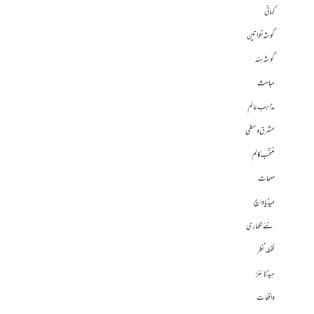
کہانی
گوشہ خواتین
گوشہ ہند
مباحث
مذاہب عالم
مشرق وسطی
منتخب کالم
مہمات
میڈیا واچ
نئے لکھاری
نقطہ نظر
ہیڈلائنز
واقعات