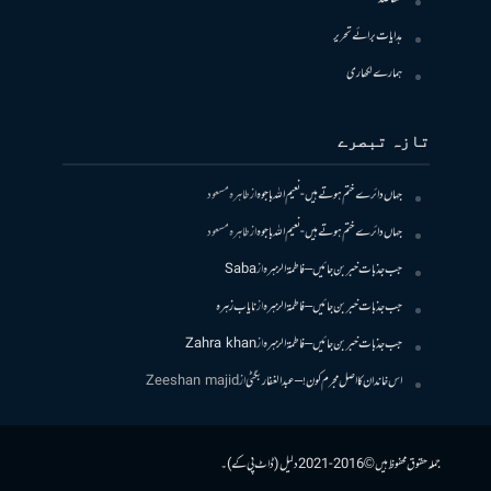
ہدایات برائے تحریر
ہمارے لکھاری
تازہ تبصرے
جہاں دائرے ختم ہوتے ہیں- نعیم اللہ باجوہ
از
طاہرہ مسعود
جہاں دائرے ختم ہوتے ہیں- نعیم اللہ باجوہ
از
طاہرہ مسعود
جب جذبات خبر بن جائیں – فاطمۃالزہرہ
از
Saba
جب جذبات خبر بن جائیں – فاطمۃالزہرہ
از
نایاب زہرہ
جب جذبات خبر بن جائیں – فاطمۃالزہرہ
از
Zahra khan
اس خاندان کا اصل مجرم کون! – عبدالغفار بگٹی
از
Zeeshan majid
جملہ حقوق محفوظ ہیں © 2016-2021 دلیل (ڈاٹ پی کے)۔