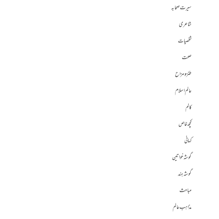
سیرت صحابہ
شاعری
شخصیات
صحت
طنز و مزاح
عالم اسلام
کالم
کچھ خاص
کہانی
گوشہ خواتین
گوشہ ہند
مباحث
مذاہب عالم