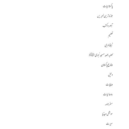
پاکستانیات
تازہ ترین خبریں
تبصرہ کتب
تعلیم
ٹیکنالوجی
خطبہ جمعہ مسجد نبوی ﷺ
دفاع پاکستان
دلیل
دینیات
روحانیات
سفرنامہ
سوشل میڈیا
سیرت