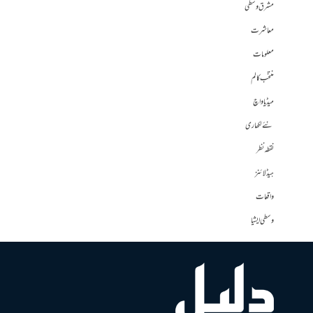
مشرق وسطی
معاشرت
معلومات
منتخب کالم
میڈیا واچ
نئے لکھاری
نقطہ نظر
ہیڈلائنز
واقعات
وسطی ایشیا