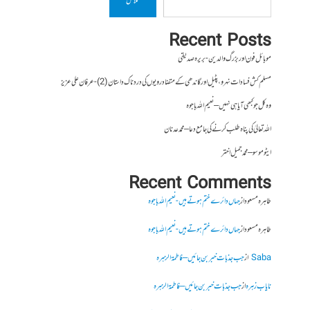
تلاش
Recent Posts
موبائل فون اور بزرگ والدین- بریرہ صدیقی
مسلم کش فسادات نہرو، پٹیل اور گاندھی کے متضاد رویوں کی درد ناک داستان (2)- عرفان علی عزیز
وہ کل جو کبھی آیا ہی نہیں – نعیم اللہ باجوہ
اللہ تعالیٰ کی پناہ طلب کرنے کی جامع دعا – محمد عدنان
ایٹوموسو – محمد جمیل اختر
Recent Comments
طاہرہ مسعود
از
جہاں دائرے ختم ہوتے ہیں- نعیم اللہ باجوہ
طاہرہ مسعود
از
جہاں دائرے ختم ہوتے ہیں- نعیم اللہ باجوہ
Saba
از
جب جذبات خبر بن جائیں – فاطمۃالزہرہ
نایاب زہرہ
از
جب جذبات خبر بن جائیں – فاطمۃالزہرہ