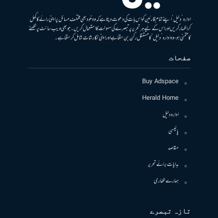
ادارہ ’دلیل‘ اپنے تمام قارئین کو اس بات کی دعوت دیتا ہے کہ وہ خود بھی مختلف مسائل پر اپنی رائے کا کھل
کر اظہار کریں اور اس کے لیے ہر تحریر پر تبصرے کی سہولت کا استعمال کریں۔ جو بھی ویب سائٹ پر لکھنے
کا متمنی ہو، وہ ادارہ ’دلیل‘ کا مستقل رکن بن سکتا ہے اور اپنی نگارشات شامل کرسکتا ہے۔
صفحات
Buy Adspace
Herald Home
ادارہ دلیل
پالیسی
مقاصد
ہدایات برائے تحریر
ہمارے لکھاری
تازہ تبصرے