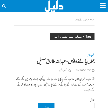
ہوم
<<
جملہ بیانئے واپس
Tag - جملہ بیانئے واپس
منتخب کالم
جملہ بیانئے واپس- عبداللہ طارق سہیل
09/14/2022
تبصرہ لکھیے
لگتا ہے ، عمران خان صاحب کے پانچ بڑے بیانئے ان کیلئے بڑے بوجھ بن گئے تھے
اور چند مہینوں کے دوران کئے جانے والے پچاس جلسے ان بیانیوں کا بوجھ ہلکا کرنے
کے بجائے...
تلاش