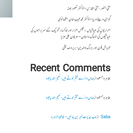
حتی النصر ، حتی القدس – ڈاکٹر تصور بھٹہ
گواہی دیتے دریا – ڈاکٹر محمد طیب خان سنگھانوی
احراریوں کی عیاشیاں : مجلس احرار اور خاکسار تحریک کے سربراہوں کی
عیاشیوں کی المناک داستان – عرفان علی عزیز
موبائل فون اور بزرگ والدین- بریرہ صدیقی
Recent Comments
طاہرہ مسعود
از
جہاں دائرے ختم ہوتے ہیں- نعیم اللہ باجوہ
طاہرہ مسعود
از
جہاں دائرے ختم ہوتے ہیں- نعیم اللہ باجوہ
Saba
از
جب جذبات خبر بن جائیں – فاطمۃالزہرہ