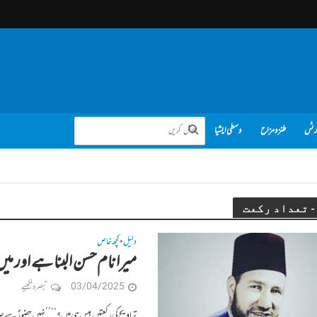
رٹس
طنز و مزاح
وسطی ایشیا
دلیل
کچھ خاص
•
میرا نام حسن البنا ہے اور می
03/04/2025
تبصرہ لکھیے
تراویح کی رکعتیں بیس ہی ہیں؟‘‘ ’’نہیں حضورؐ سے