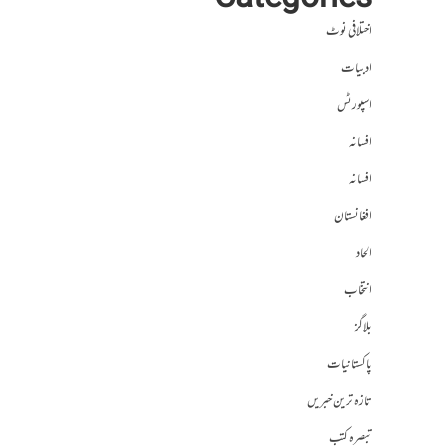
Categories
اختلافی نوٹ
ادبیات
اسپورٹس
افسانہ
افسانہ
افغانستان
الحاد
انتخاب
بلاگز
پاکستانیات
تازہ ترین خبریں
تبصرہ کتب