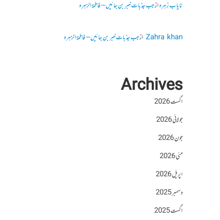
نایاب زہرہ
از
جب جذبات خبر بن جائیں – فاطمۃالزہرہ
Zahra khan
از
جب جذبات خبر بن جائیں – فاطمۃالزہرہ
Archives
اگست 2026
جولائی 2026
جون 2026
مئی 2026
اپریل 2026
دسمبر 2025
اگست 2025