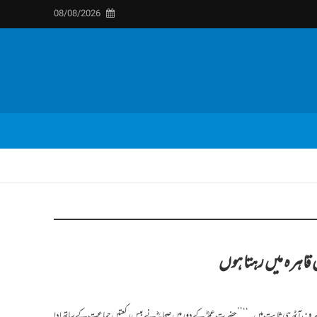
08/08/2026
ں قاہرہ میں رہتا ہوں
 صرف آٹھ ہی ثابت ہیں۔‘‘ ’’حضرت عمرؓ کے دور میں صحابہؓ نے بیس رکعتیں جماعت کے ساتھ ادا