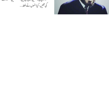
کی تھیں، کیا انہوں نے غلط...