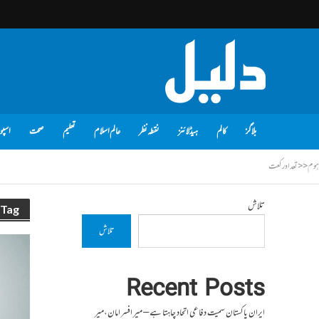
بلاگز
کالم
ہیڈلائنز
نقطہ نظر
عالم اسلام
تعلیم
صحت
اسپو
ہوم
<<
تعداد رکعت
تلاش
Tag - تعداد رکعت
تلاش
Recent Posts
ایران پاکستان سمیت دفاعی اتحاد چاہتا ہے – میر افسر امان،میر