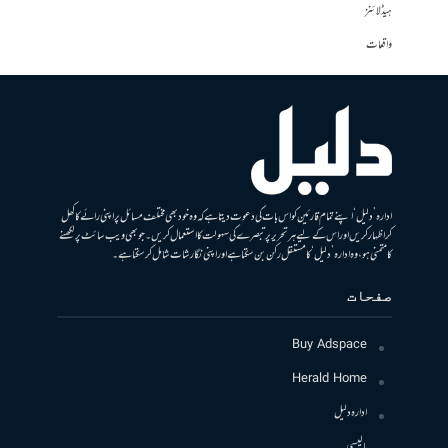
ہیڈلائنز
واقعات
ادارہ ’دلیل‘ اپنے تمام قارئین کو اس بات کی دعوت دیتا ہے کہ وہ خود بھی مختلف مسائل پر اپنی رائے کا کھل
کر اظہار کریں اور اس کے لیے ہر تحریر پر تبصرے کی سہولت کا استعمال کریں۔ جو بھی ویب سائٹ پر لکھنے
کا متمنی ہو، وہ ادارہ ’دلیل‘ کا مستقل رکن بن سکتا ہے اور اپنی نگارشات شامل کرسکتا ہے۔
صفحات
Buy Adspace
Herald Home
ادارہ دلیل
پالیسی