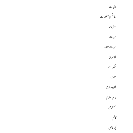
دینیات
سائنسی معلومات
سفرنامہ
سیرت
سیرت صحابہ
شاعری
شخصیات
صحت
طنز و مزاح
عالم اسلام
عسکری
کالم
کچھ خاص