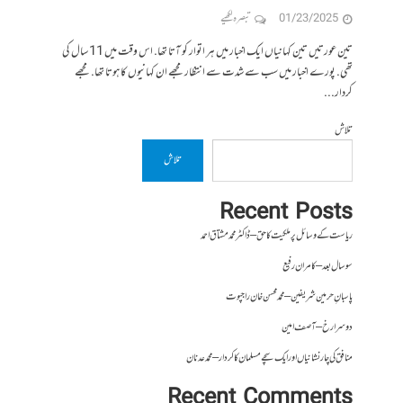
01/23/2025
تبصرہ لکھیے
تین عورتیں تین کہانیاں ایک اخبار میں ہر اتوار کو آتا تھا. اس وقت میں 11 سال کی
تھی. پورے اخبار میں سب سے شدت سے انتظار مجھے ان کہانیوں کا ہوتا تھا. مجھے
کردار...
تلاش
تلاش
Recent Posts
ریاست کے وسائل پر ملکیت کا حق – ڈاکٹر محمد مشتاق احمد
سو سال بعد – کامران رفیع
پاسبانِ حرمین شریفین – محمد محسن خان راجپوت
دوسرا رخ – آصف امین
منافق کی چار نشانیاں اور ایک سچے مسلمان کا کردار – محمد عدنان
Recent Comments