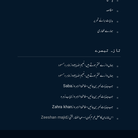
مقاصد
ہدایات برائے تحریر
ہمارے لکھاری
تازہ تبصرے
جہاں دائرے ختم ہوتے ہیں- نعیم اللہ باجوہ
از
طاہرہ مسعود
جہاں دائرے ختم ہوتے ہیں- نعیم اللہ باجوہ
از
طاہرہ مسعود
جب جذبات خبر بن جائیں – فاطمۃالزہرہ
از
Saba
جب جذبات خبر بن جائیں – فاطمۃالزہرہ
از
نایاب زہرہ
جب جذبات خبر بن جائیں – فاطمۃالزہرہ
از
Zahra khan
اس خاندان کا اصل مجرم کون! – عبدالغفار بگٹی
از
Zeeshan majid