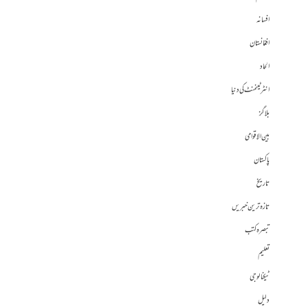
افسانہ
افغانستان
الحاد
انٹرٹینمنٹ کی دنیا
بلاگز
بین الاقوامی
پاکستان
تاریخ
تازہ ترین خبریں
تبصرہ کتب
تعلیم
ٹیکنالوجی
دلیل