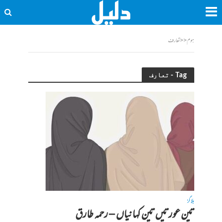
ہوم
<<
تعارف
Tag - تعارف
بلاگز
تین عورتیں تین کہانیاں – رحمہ طارق