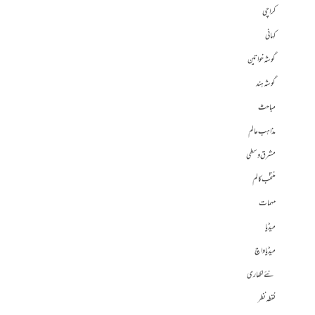
کراچی
کہانی
گوشہ خواتین
گوشہ ہند
مباحث
مذاہب عالم
مشرق وسطی
منتخب کالم
مہمات
میڈیا
میڈیا واچ
نئے لکھاری
نقطہ نظر