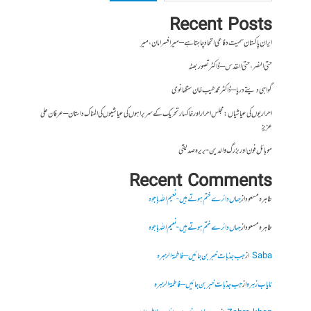
Recent Posts
ایران پاکستان سمیت دفاعی اتحاد چاہتا ہے – میر افسر امان،میر
حتی النصر ، حتی القدس – ڈاکٹر تصور بھٹہ
گواہی دیتے دریا – ڈاکٹر محمد طیب خان سنگھانوی
احراریوں کی عیاشیاں : مجلس احرار اور خاکسار تحریک کے سربراہوں کی عیاشیوں کی المناک داستان – عرفان علی
عزیز
موبائل فون اور بزرگ والدین- بریرہ صدیقی
Recent Comments
طاہرہ مسعود
از
جہاں دائرے ختم ہوتے ہیں- نعیم اللہ باجوہ
طاہرہ مسعود
از
جہاں دائرے ختم ہوتے ہیں- نعیم اللہ باجوہ
Saba
از
جب جذبات خبر بن جائیں – فاطمۃالزہرہ
نایاب زہرہ
از
جب جذبات خبر بن جائیں – فاطمۃالزہرہ