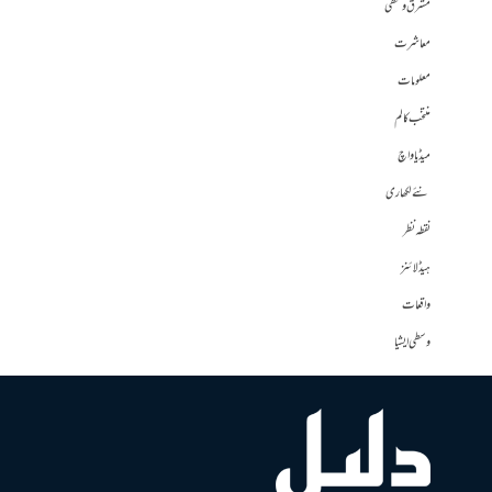
مشرق وسطی
معاشرت
معلومات
منتخب کالم
میڈیا واچ
نئے لکھاری
نقطہ نظر
ہیڈلائنز
واقعات
وسطی ایشیا