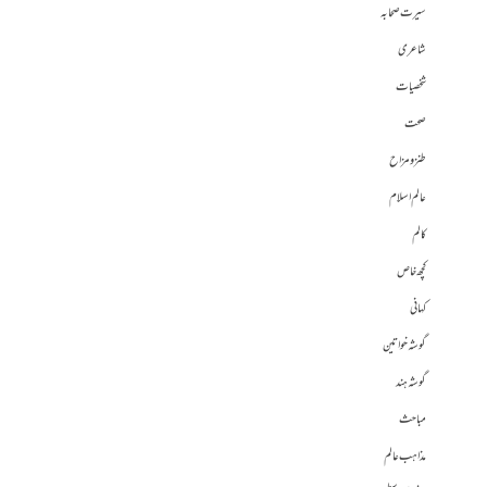
سیرت صحابہ
شاعری
شخصیات
صحت
طنز و مزاح
عالم اسلام
کالم
کچھ خاص
کہانی
گوشہ خواتین
گوشہ ہند
مباحث
مذاہب عالم