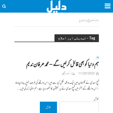
ہوم
<<
تبدیلی اور اصلاح
Tag - تبدیلی اور اصلاح
کالم
ہم دنیا کو بھی قائل کر لیں گے – محمد عرفان ندیم
11/20/2022
تبصرہ لکھیے
شیخ سعدی نے گلستان میں ایک واقعہ نقل کیا ہے میں اس واقعے کی طرف نہیں جانا چاہتا
، اس واقعے کے آخر میں شیخ سعدی نے پر سیپشن کا تصور دیا ہے ،ہم اپنی زندگی میں...
تلاش
تلاش