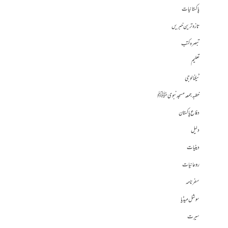
پاکستانیات
تازہ ترین خبریں
تبصرہ کتب
تعلیم
ٹیکنالوجی
خطبہ جمعہ مسجد نبوی ﷺ
دفاع پاکستان
دلیل
دینیات
روحانیات
سفرنامہ
سوشل میڈیا
سیرت