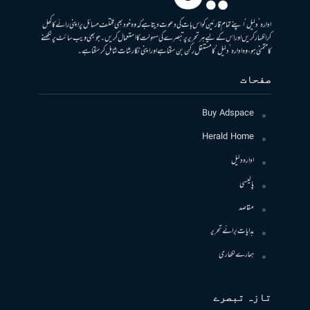
ادارہ ’دلیل‘ اپنے تمام قارئین کو اس بات کی دعوت دیتا ہے کہ وہ خود بھی مختلف مسائل پر اپنی رائے کا کھل
کر اظہار کریں اور اس کے لیے ہر تحریر پر تبصرے کی سہولت کا استعمال کریں۔ جو بھی ویب سائٹ پر لکھنے
کا متمنی ہو، وہ ادارہ ’دلیل‘ کا مستقل رکن بن سکتا ہے اور اپنی نگارشات شامل کرسکتا ہے۔
صفحات
Buy Adspace
Herald Home
ادارہ دلیل
پالیسی
مقاصد
ہدایات برائے تحریر
ہمارے لکھاری
تازہ تبصرے