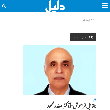
ہوم
<<
بھارٹ
Tag - بھارٹ
کالم
ناقابل فراموش-ڈآکٹر صفدر محمود