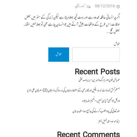
08/12/2016
تبصرہ لکھیے
اگرچہ انسانی حافظہ محدود ہے اور بہت کچھ بھلا دیتا ہے لیکن زندگی کے سفر میں بعض
اوقات اس طرح کے واقعات پیش آتے ہیں جو انسان چاہے بھی تو بھلا نہیں سکتا۔
بعض تلخ...
تلاش
تلاش
Recent Posts
موبائل فون اور بزرگ والدین- بریرہ صدیقی
مسلم کش فسادات نہرو، پٹیل اور گاندھی کے متضاد رویوں کی درد ناک داستان (2)- عرفان علی عزیز
وہ کل جو کبھی آیا ہی نہیں – نعیم اللہ باجوہ
اللہ تعالیٰ کی پناہ طلب کرنے کی جامع دعا – محمد عدنان
ایٹوموسو – محمد جمیل اختر
Recent Comments