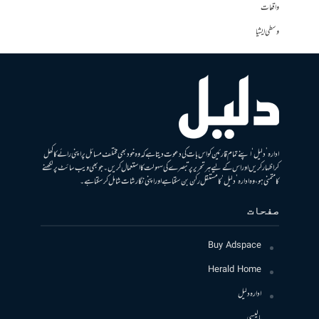
واقعات
وسطی ایشیا
ادارہ ’دلیل‘ اپنے تمام قارئین کو اس بات کی دعوت دیتا ہے کہ وہ خود بھی مختلف مسائل پر اپنی رائے کا کھل
کر اظہار کریں اور اس کے لیے ہر تحریر پر تبصرے کی سہولت کا استعمال کریں۔ جو بھی ویب سائٹ پر لکھنے
کا متمنی ہو، وہ ادارہ ’دلیل‘ کا مستقل رکن بن سکتا ہے اور اپنی نگارشات شامل کرسکتا ہے۔
صفحات
Buy Adspace
Herald Home
ادارہ دلیل
پالیسی