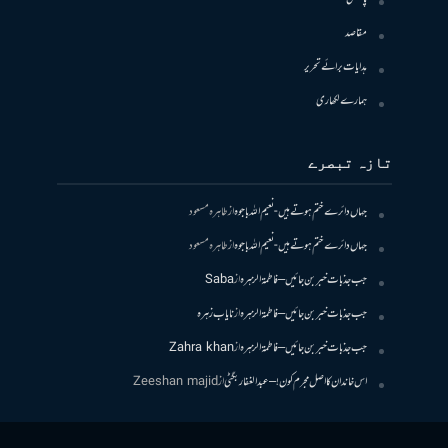
مقاصد
ہدایات برائے تحریر
ہمارے لکھاری
تازہ تبصرے
جہاں دائرے ختم ہوتے ہیں- نعیم اللہ باجوہ
از
طاہرہ مسعود
جہاں دائرے ختم ہوتے ہیں- نعیم اللہ باجوہ
از
طاہرہ مسعود
جب جذبات خبر بن جائیں – فاطمۃالزہرہ
از
Saba
جب جذبات خبر بن جائیں – فاطمۃالزہرہ
از
نایاب زہرہ
جب جذبات خبر بن جائیں – فاطمۃالزہرہ
از
Zahra khan
اس خاندان کا اصل مجرم کون! – عبدالغفار بگٹی
از
Zeeshan majid