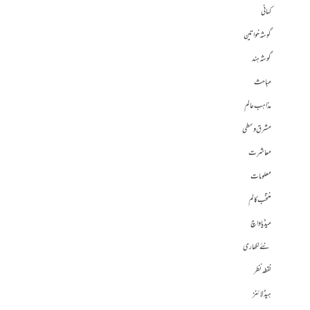
کہانی
گوشہ خواتین
گوشہ ہند
مباحث
مذاہب عالم
مشرق وسطی
معاشرت
معلومات
منتخب کالم
میڈیا واچ
نئے لکھاری
نقطہ نظر
ہیڈلائنز