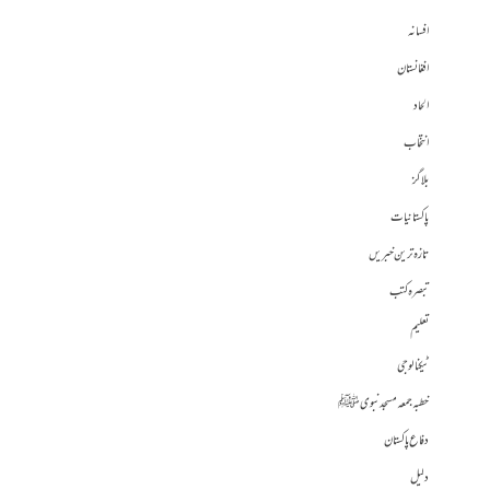
افسانہ
افغانستان
الحاد
انتخاب
بلاگز
پاکستانیات
تازہ ترین خبریں
تبصرہ کتب
تعلیم
ٹیکنالوجی
خطبہ جمعہ مسجد نبوی ﷺ
دفاع پاکستان
دلیل