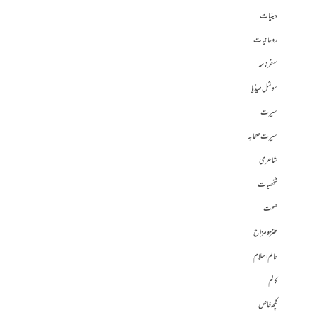
دینیات
روحانیات
سفرنامہ
سوشل میڈیا
سیرت
سیرت صحابہ
شاعری
شخصیات
صحت
طنز و مزاح
عالم اسلام
کالم
کچھ خاص