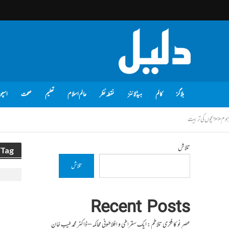
بلاگز
کالم
ہیڈلائنز
نقطہ نظر
عالم اسلام
تعلیم
صحت
اسپو
ہوم
<<
بچوں کی تربیت
تلاش
Tag - بچوں کی تربیت
تلاش
Recent Posts
عصرِ نو کا فکری تلاطم: ایک سقراطی و افلاطونی محاکمہ – ڈاکٹر محمد طیب خان