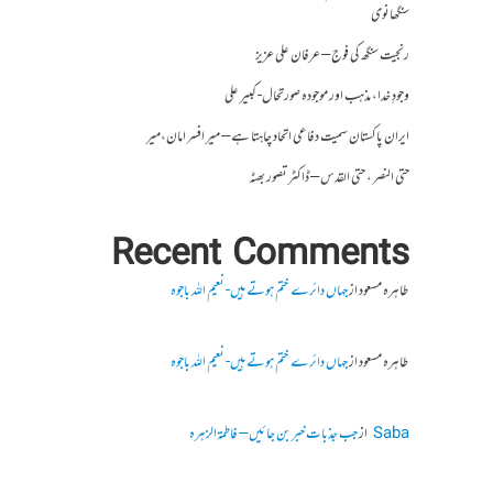
سنگھانوی
رنجیت سنگھ کی فوج – عرفان علی عزیز
وجودِ خدا، مذہب اور موجودہ صورتحال- کبیر علی
ایران پاکستان سمیت دفاعی اتحاد چاہتا ہے – میر افسر امان،میر
حتی النصر ، حتی القدس – ڈاکٹر تصور بھٹہ
Recent Comments
طاہرہ مسعود
از
جہاں دائرے ختم ہوتے ہیں- نعیم اللہ باجوہ
طاہرہ مسعود
از
جہاں دائرے ختم ہوتے ہیں- نعیم اللہ باجوہ
Saba
از
جب جذبات خبر بن جائیں – فاطمۃالزہرہ