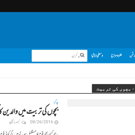
رٹس
طنز و مزاح
وسطی ایشیا
بلاگز
بچوں کی تربیت میں والدین کا
08/26/2016
تبصرہ لکھیے
بچے کسی بھی قوم کا مستقبل ہوتے ہیں. اگر کوئی قوم