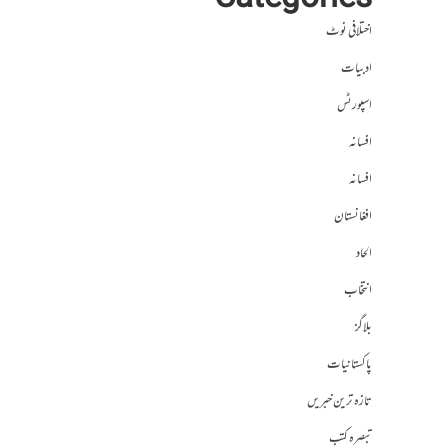
Categories
اختلافی نوٹ
ادبیات
اسپورٹس
افسانہ
افسانہ
افغانستان
الحاد
انتخاب
بلاگز
پاکستانیات
تازہ ترین خبریں
تبصرہ کتب