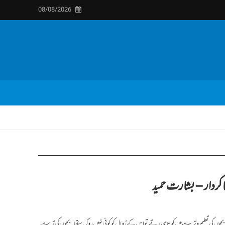
08/08/2026
 کردار – بشارت حمید
 بچوں کی تعلیم و تربیت میں کوتاہی برتے تو اس کے زوال کو کوئی نہیں روک سکتا۔ بچوں کی تربیت