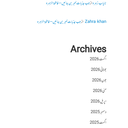
نایاب زہرہ
از
جب جذبات خبر بن جائیں – فاطمۃالزہرہ
Zahra khan
از
جب جذبات خبر بن جائیں – فاطمۃالزہرہ
Archives
اگست 2026
جولائی 2026
جون 2026
مئی 2026
اپریل 2026
دسمبر 2025
اگست 2025