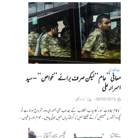
نئے لکھاری
معافی ’’عام‘‘ لیکن صرف برائے ’’خواص‘‘ – سید
اسرار علی
08/05/2016
تبصرہ لکھیے
’ناکام بغاوت‘ اور ’کامیاب انقلاب‘ کے بعد جب بھی جمہوری دور شروع ہوتا ہے تو
کچھ دانشور یہ نصیحتیں کرتے تھکتے نہیں کہ گرفتاریاں نہیں ہونی چاہیں۔ عوام اور باغیوں...