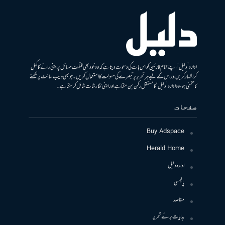
ادارہ ’دلیل‘ اپنے تمام قارئین کو اس بات کی دعوت دیتا ہے کہ وہ خود بھی مختلف مسائل پر اپنی رائے کا کھل
کر اظہار کریں اور اس کے لیے ہر تحریر پر تبصرے کی سہولت کا استعمال کریں۔ جو بھی ویب سائٹ پر لکھنے
کا متمنی ہو، وہ ادارہ ’دلیل‘ کا مستقل رکن بن سکتا ہے اور اپنی نگارشات شامل کرسکتا ہے۔
صفحات
Buy Adspace
Herald Home
ادارہ دلیل
پالیسی
مقاصد
ہدایات برائے تحریر