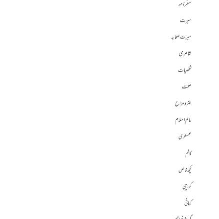
سفرنامہ
سیرت
سیرت صحابہ
شاعری
شخصیات
صحت
طنز و مزاح
عالم اسلام
عسکری
کالم
کچھ خاص
کراچی
کہانی