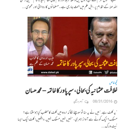
حسبِ معمول محرم کے ان دنوں میں واقعۂ کربلا اور امام عالی مقام سیدنا امام حسین رضی
اللہ عنہ کے اقدام پر، اہل علم میں بحث جاری ہے۔ مسلمانوں کا روایتی اور عمومی...
کچھ خاص
خلافت عثمانیہ کی بحالی، سپرپاور کا خاتمہ – محمد حسان
08/31/2016
تبصرہ لکھیے
”یہ کلٹ ہے.“ میں نے یہ سنا تو سوچنے لگا کہ اردو میں کلٹ کا مطلب کیا ہوسکتا ہے؟
مسلک؟ ایک کونے سے آواز ابھری، ”نہیں نہیں مسلک نہیں. دیکھیں! کلٹ ایک ایسا
نیٹ ورک...