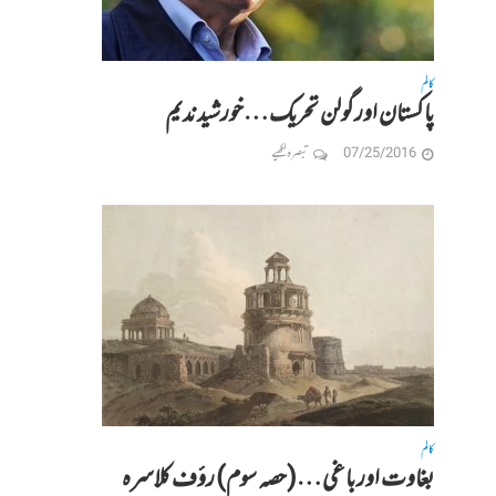
کالم
پاکستان اورگولن تحریک…خورشید ندیم
07/25/2016
تبصرہ لکھیے
کالم
بغاوت اور باغی…(حصہ سوم) رؤف کلاسرہ