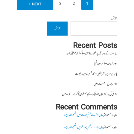
4
3
2
1
NEXT
تلاش
تلاش
Recent Posts
ریاست کے وسائل پر ملکیت کا حق – ڈاکٹر محمد مشتاق احمد
سو سال بعد – کامران رفیع
پاسبانِ حرمین شریفین – محمد محسن خان راجپوت
دوسرا رخ – آصف امین
منافق کی چار نشانیاں اور ایک سچے مسلمان کا کردار – محمد عدنان
Recent Comments
طاہرہ مسعود
از
جہاں دائرے ختم ہوتے ہیں- نعیم اللہ باجوہ
طاہرہ مسعود
از
جہاں دائرے ختم ہوتے ہیں- نعیم اللہ باجوہ