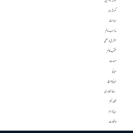
گوشہ خواتین
گوشہ ہند
مباحث
مذاہب عالم
مشرق وسطی
منتخب کالم
مہمات
میڈیا
میڈیا واچ
نئے لکھاری
نقطہ نظر
ہیڈلائنز
واقعات