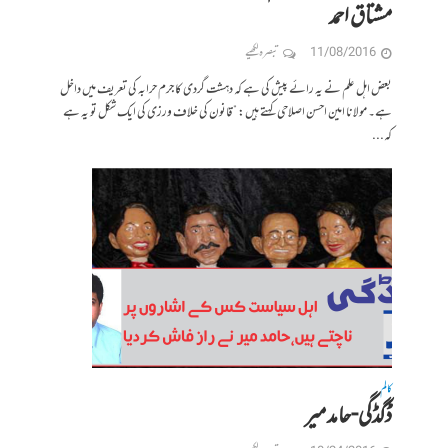
مشتاق احمد
11/08/2016
تبصرہ لکھیے
بعض اہل علم نے یہ رائے پیش کی ہے کہ دہشت گردی کا جرم حرابہ کی تعریف میں داخل
ہے۔ مولانا امین احسن اصلاحی کہتے ہیں: ”قانون کی خلاف ورزی کی ایک شکل تو یہ ہے
کہ...
کالم
ڈگڈگی-حامد میر