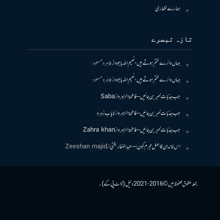
ہمارے لکھاری
تازہ تبصرے
جہاں دائرے ختم ہوتے ہیں- نعیم اللہ باجوہ
از
طاہرہ مسعود
جہاں دائرے ختم ہوتے ہیں- نعیم اللہ باجوہ
از
طاہرہ مسعود
جب جذبات خبر بن جائیں – فاطمۃالزہرہ
از
Saba
جب جذبات خبر بن جائیں – فاطمۃالزہرہ
از
نایاب زہرہ
جب جذبات خبر بن جائیں – فاطمۃالزہرہ
از
Zahra khan
اس خاندان کا اصل مجرم کون! – عبدالغفار بگٹی
از
Zeeshan majid
جملہ حقوق محفوظ ہیں © 2016-2021 دلیل (ڈاٹ پی کے)۔