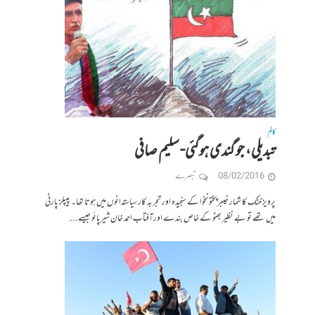
کالم
تبدیلی، جو گندی ہوگئی- سلیم صافی
08/02/2016
تبصرے
پرویز خٹک کا شمار خیبرپختونخوا کے سنجیدہ اور تجربہ کار سیاستدانوں میں ہوتا تھا۔ پیپلز پارٹی
میں تھے تو بے نظیر بھٹو کے خاص بندے اورآفتاب احمد خان شیرپائو جیسے...