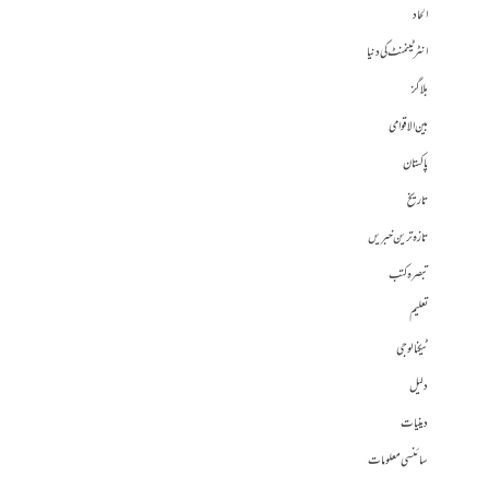
الحاد
انٹرٹینمنٹ کی دنیا
بلاگز
بین الاقوامی
پاکستان
تاریخ
تازہ ترین خبریں
تبصرہ کتب
تعلیم
ٹیکنالوجی
دلیل
دینیات
سائنسی معلومات