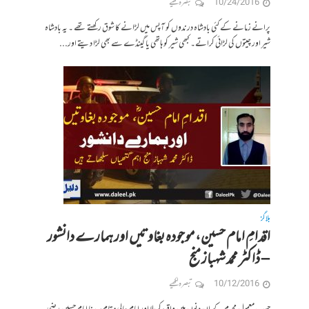
10/24/2016
تبصرہ لکھیے
پرانے زمانے کے کئی بادشاہ درندوں کو آپس میں لڑانے کا شوق رکھتے تھے ۔ یہ بادشاہ
شیر اور چیتوں کی لڑائی کراتے۔ کبھی شیر کو ہاتھی یا گینڈے سے بھی لڑا دیتے اور...
بلاگز
اقدامِ امام حسین، موجودہ بغاوتیں اور ہمارے دانشور
– ڈاکٹر محمد شہباز منج
10/12/2016
تبصرہ لکھیے