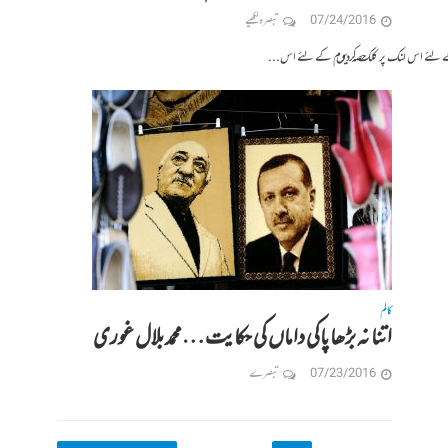
07/24/2016
تبصرہ لکھیے
حصہ اول پڑھنے کے لئے اس لنک پر کلک کریں حصہ دوم کے لئے اس...
کالم
اتنا نہ بڑھا پاکی داماں کی حکایت…محمد بلال غوری
07/23/2016
تبصرے