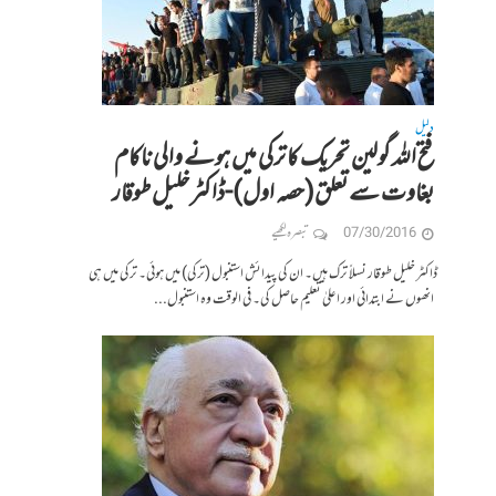
دلیل
فتح اللہ گولین تحریک کا ترکی میں ہونے والی ناکام
بغاوت سے تعلق(حصہ اول)-ڈاکٹر خلیل طوقار
07/30/2016
تبصرہ لکھیے
ڈاکٹر خلیل طوقار نسلاً ترک ہیں۔ ان کی پیدائش استنبول (ترکی) میں ہوئی۔ ترکی میں ہی
انھوں نے ابتدائی اور اعلیٰ تعلیم حاصل کی۔ فی الوقت وہ استنبول...