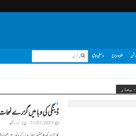
رٹس
طنز و مزاح
وسطی ایشیا
کالم
ڈینگی کی وبا میں گزرے لمحات، 
11/01/2021
تبصرہ لکھیے