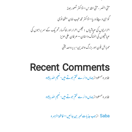
حتی النصر ، حتی القدس – ڈاکٹر تصور بھٹہ
گواہی دیتے دریا – ڈاکٹر محمد طیب خان سنگھانوی
احراریوں کی عیاشیاں : مجلس احرار اور خاکسار تحریک کے سربراہوں کی
عیاشیوں کی المناک داستان – عرفان علی عزیز
موبائل فون اور بزرگ والدین- بریرہ صدیقی
Recent Comments
طاہرہ مسعود
از
جہاں دائرے ختم ہوتے ہیں- نعیم اللہ باجوہ
طاہرہ مسعود
از
جہاں دائرے ختم ہوتے ہیں- نعیم اللہ باجوہ
Saba
از
جب جذبات خبر بن جائیں – فاطمۃالزہرہ