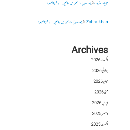
نایاب زہرہ
از
جب جذبات خبر بن جائیں – فاطمۃالزہرہ
Zahra khan
از
جب جذبات خبر بن جائیں – فاطمۃالزہرہ
Archives
اگست 2026
جولائی 2026
جون 2026
مئی 2026
اپریل 2026
دسمبر 2025
اگست 2025