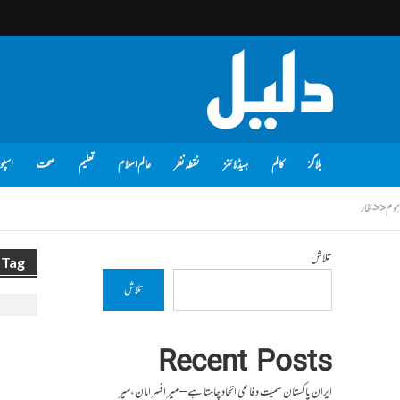
بلاگز
کالم
ہیڈلائنز
نقطہ نظر
عالم اسلام
تعلیم
صحت
اسپو
ہوم
<<
بخار
تلاش
Tag - بخار
تلاش
Recent Posts
ایران پاکستان سمیت دفاعی اتحاد چاہتا ہے – میر افسر امان،میر