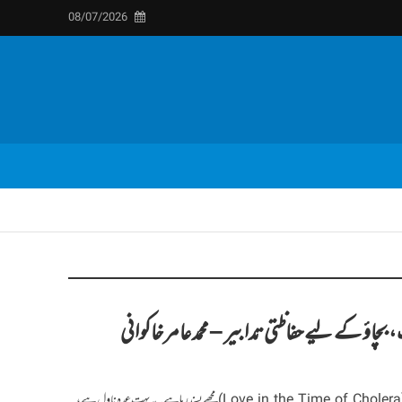
08/07/2026
بچاؤ کے لیے حفاظتی تدابیر – محمد عامر خاکوانی
گارشیا مارکیز کا مشہور ناول وبا کے دنوں میں محبت (Love in the Time of Cholera)مجھے پسند رہا ہے۔ یہ بہت عمدہ ناول ہے،