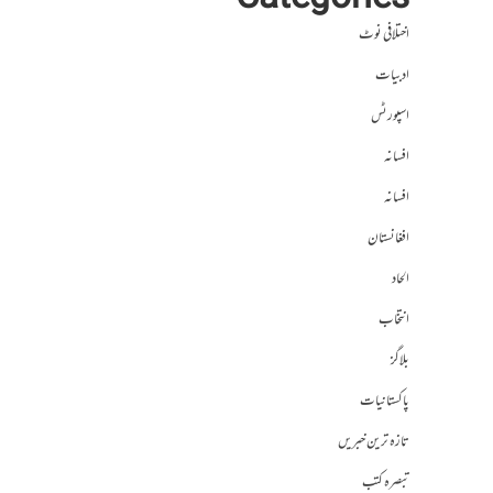
Categories
اختلافی نوٹ
ادبیات
اسپورٹس
افسانہ
افسانہ
افغانستان
الحاد
انتخاب
بلاگز
پاکستانیات
تازہ ترین خبریں
تبصرہ کتب