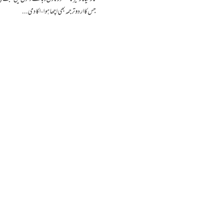
جس کا اردو ترجمہ بھی اچھا ہوا، اکادمی...