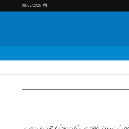
08/08/2026
 تو اس کے لیے بنیادی ٹِپ تو اخلاص ہی ہے کیونکہ دینِ اسلام کی بھی مختصر ترین تعریف یہی ہے