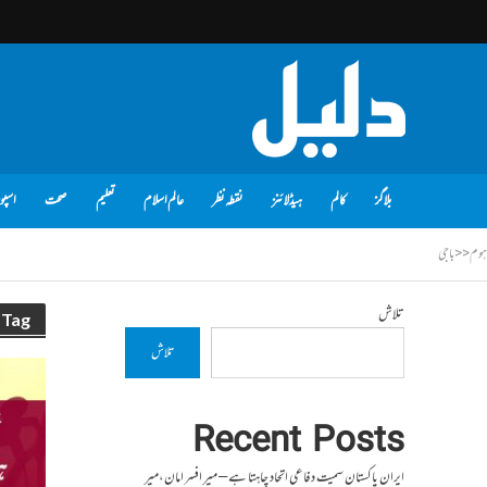
بلاگز
کالم
ہیڈلائنز
نقطہ نظر
عالم اسلام
تعلیم
صحت
اسپو
ہوم
<<
باجی
تلاش
Tag - باجی
تلاش
Recent Posts
ایران پاکستان سمیت دفاعی اتحاد چاہتا ہے – میر افسر امان،میر