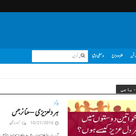
رٹس
طنز و مزاح
وسطی ایشیا
بلاگز
ہر دلعزیزی – حنا نرجس
10/21/2016
تبصرہ لکھیے
آپ اپنے حلقہ احباب میں ہر دلعزیز ہونا چاہتے ہیں