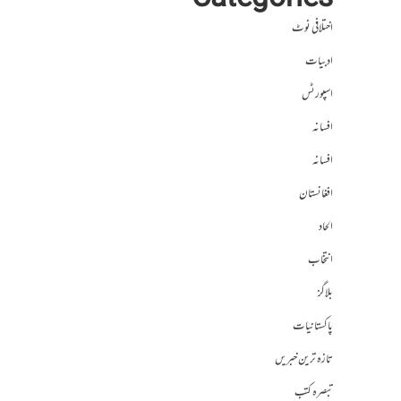
Categories
اختلافی نوٹ
ادبیات
اسپورٹس
افسانہ
افسانہ
افغانستان
الحاد
انتخاب
بلاگز
پاکستانیات
تازہ ترین خبریں
تبصرہ کتب