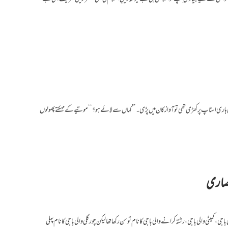
اری اسٹاپ پر کھڑی تھی تو آواز کان میں پڑی۔ ’’کہاں سے لائے ہو؟‘‘ موتیے کے مہکتے پھولوں
انصاری
ی، کمیٹی والی باجی، رشتہ کرانے والی باجی کا نام تو سن ر کھا تھا لیکن چور گلی والی باجی کا نام پہلی