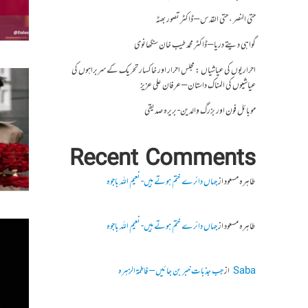
حتی النصر ، حتی القدس – ڈاکٹر تصور بھٹہ
گواہی دیتے دریا – ڈاکٹر محمد طیب خان سنگھانوی
احراریوں کی عیاشیاں : مجلس احرار اور خاکسار تحریک کے سربراہوں کی
عیاشیوں کی المناک داستان – عرفان علی عزیز
موبائل فون اور بزرگ والدین- بریرہ صدیقی
Recent Comments
طاہرہ مسعود
از
جہاں دائرے ختم ہوتے ہیں- نعیم اللہ باجوہ
طاہرہ مسعود
از
جہاں دائرے ختم ہوتے ہیں- نعیم اللہ باجوہ
Saba
از
جب جذبات خبر بن جائیں – فاطمۃالزہرہ