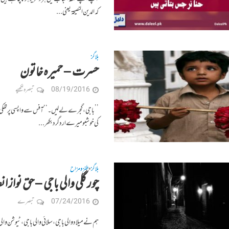
کہ الدين النصيحۃ یعنی...
بلاگز
حسرت – حمیرہ خاتون
08/19/2016
تبصرہ لکھیے
’’باجی، گجرے لے لیں۔‘‘ آفس سے واپسی پر تھکی ہ
کی خوشبو میرے اردگرد بکھر...
بلاگز
طنز و مزاح
•
چور گلی والی باجی – حق نواز 
07/24/2016
تبصرے
ہم نے میلاد والی باجی، سلائی والی باجی، ٹیوشن والی باج