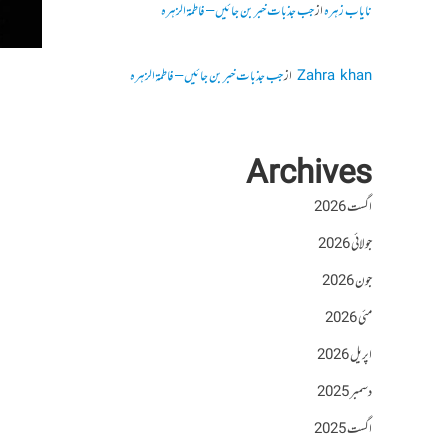
نایاب زہرہ
از
جب جذبات خبر بن جائیں – فاطمۃالزہرہ
Zahra khan
از
جب جذبات خبر بن جائیں – فاطمۃالزہرہ
Archives
اگست 2026
جولائی 2026
جون 2026
مئی 2026
اپریل 2026
دسمبر 2025
اگست 2025